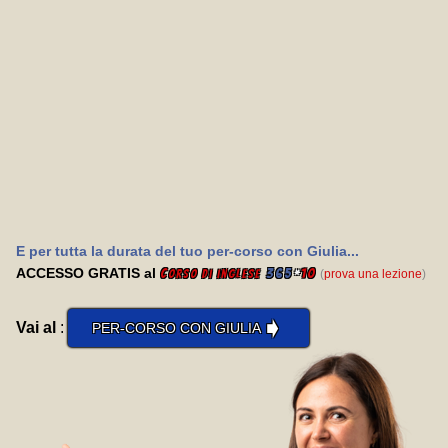
E per tutta la durata del tuo per-corso con Giulia...
ACCESSO GRATIS al
C
365
*
10
(
prova una lezione
)
orso di inglese
➧
Vai al
:
PER-CORSO CON GIULIA