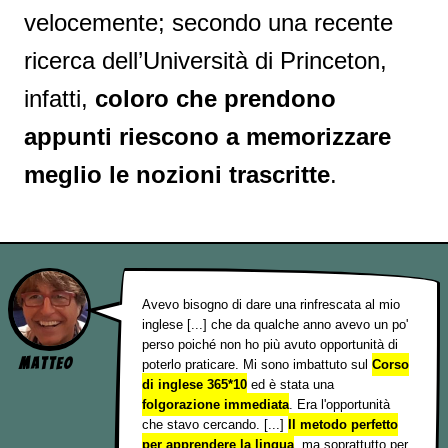
velocemente; secondo una recente
ricerca dell’Università di Princeton,
infatti,
coloro che prendono
appunti riescono a memorizzare
meglio le nozioni trascritte
.
Avevo bisogno di dare una rinfrescata al mio
inglese [...] che da qualche anno avevo un po'
perso poiché non ho più avuto opportunità di
Matteo
poterlo praticare. Mi sono imbattuto sul
Corso
di inglese 365*10
ed è stata una
folgorazione immediata
. Era l'opportunità
che stavo cercando. [...]
Il metodo perfetto
per apprendere la lingua
, ma soprattutto per