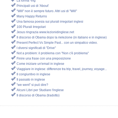
La forma -ing
Principali usi di 'About'
"Will" non è sempre futuro. Altri usi di "Will"
Many Happy Returns
Una famosa poesia sui plurali irregolari inglesi
100 Plurali Irregolari
Jesus ringrazia www.lezionidinglese.net
Il discorso di Obama dopo la rielezione (in italiano e in inglese)
Present Perfect Vs Simple Past... con un simpatico video.
I diversi significati di "Drive"
Not a problem: il problema con "Non c'è problema"
Finire una frase con una preposizione
Come iniziare un'email in inglese
Viaggiare in inglese: differenze tra trip, travel, journey, voyage...
Il congiuntivo in inglese
Il passato in inglese
"we went" si può dire?
Alcuni Libri per Studiare l'inglese
Il discorso di Obama (tradotto)