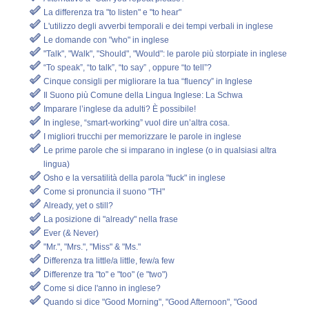
La differenza tra "to listen" e "to hear"
L'utilizzo degli avverbi temporali e dei tempi verbali in inglese
Le domande con "who" in inglese
"Talk", "Walk", "Should", "Would": le parole più storpiate in inglese
“To speak”, “to talk”, “to say” , oppure “to tell”?
Cinque consigli per migliorare la tua “fluency” in Inglese
Il Suono più Comune della Lingua Inglese: La Schwa
Imparare l’inglese da adulti? È possibile!
In inglese, “smart-working” vuol dire un’altra cosa.
I migliori trucchi per memorizzare le parole in inglese
Le prime parole che si imparano in inglese (o in qualsiasi altra
lingua)
Osho e la versatilità della parola "fuck" in inglese
Come si pronuncia il suono "TH"
Already, yet o still?
La posizione di "already" nella frase
Ever (& Never)
"Mr.", "Mrs.", "Miss" & "Ms."
Differenza tra little/a little, few/a few
Differenze tra "to" e "too" (e "two")
Come si dice l'anno in inglese?
Quando si dice "Good Morning", "Good Afternoon", "Good