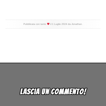
Pubblicata con tanto
il
1 Luglio 2024
da
Jonathan
.
Lascia un commento!