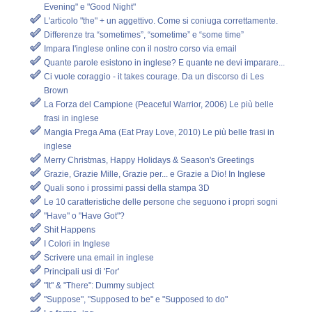
Evening" e "Good Night"
L'articolo "the" + un aggettivo. Come si coniuga correttamente.
Differenze tra “sometimes”, “sometime” e “some time”
Impara l'inglese online con il nostro corso via email
Quante parole esistono in inglese? E quante ne devi imparare...
Ci vuole coraggio - it takes courage. Da un discorso di Les
Brown
La Forza del Campione (Peaceful Warrior, 2006) Le più belle
frasi in inglese
Mangia Prega Ama (Eat Pray Love, 2010) Le più belle frasi in
inglese
Merry Christmas, Happy Holidays & Season's Greetings
Grazie, Grazie Mille, Grazie per... e Grazie a Dio! In Inglese
Quali sono i prossimi passi della stampa 3D
Le 10 caratteristiche delle persone che seguono i propri sogni
"Have" o "Have Got"?
Shit Happens
I Colori in Inglese
Scrivere una email in inglese
Principali usi di 'For'
"It" & "There": Dummy subject
"Suppose", "Supposed to be" e "Supposed to do"