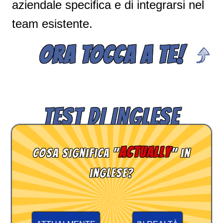
aziendale specifica e di integrarsi nel
team esistente.
ORA TOCCA A TE!
TEST DI INGLESE
actually
Cosa significa "
" in
inglese?