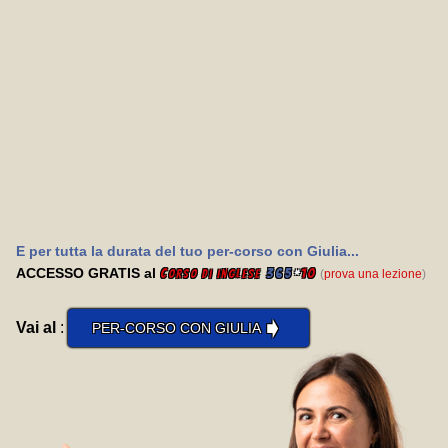
E per tutta la durata del tuo per-corso con Giulia...
ACCESSO GRATIS al
C
365
*
10
(
prova una lezione
)
orso di inglese
➧
Vai al
:
PER-CORSO CON GIULIA