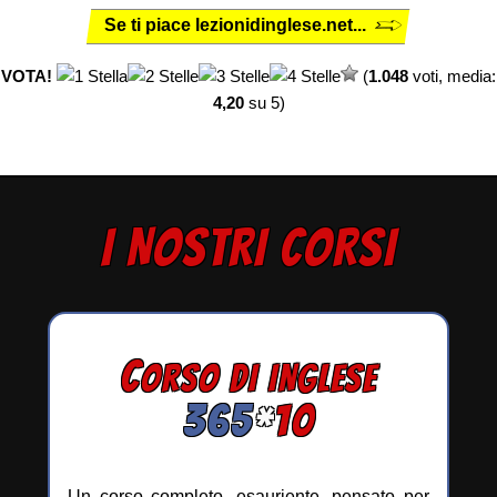
Se ti piace lezionidinglese.net...
VOTA!
(
1.048
voti, media:
4,20
su 5)
I NOSTRI CORSI
C
ORSO DI INGLESE
365
*
10
Un corso completo, esauriente, pensato per