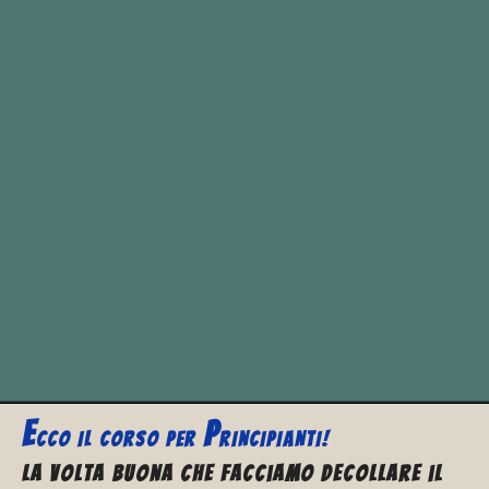
E ora tocca a te!
Se stai iniziando ad imparare
l’inglese
o hai mai fatto l’esperienza
di andare a fare un viaggio in un
paese straniero dove si parla una
lingua che non conosci o forse avrai
notato che le prime parole che si
imparano sono:
E
P
CCO
IL CORSO PER
RINCIPIANTI!
La volta buona che facciamo decollare il