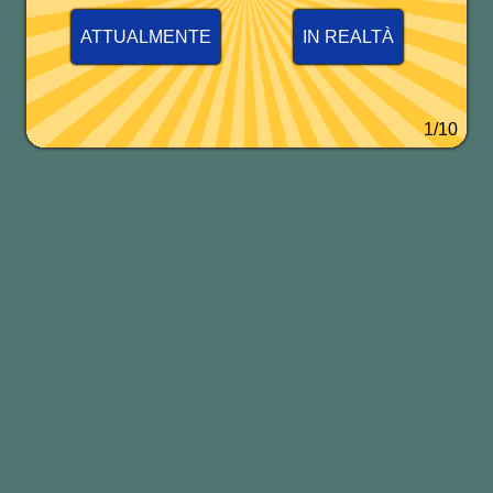
ATTUALMENTE
IN REALTÀ
1/10
I RINGRAZIAMENTI FORMALI
Forse non tutti sanno che…
“
Thank you
“
“Ti ringrazio”, “La ringrazio”, “Vi
ringrazio”, “Grazie”… “
Thank you
”