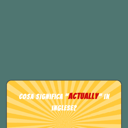
“
Thanks in advance
“
“Grazie in anticipo”
“
Many thanks
“
“Molte grazie”
TEST DI INGLESE
actually
Cosa significa "
" in
inglese?