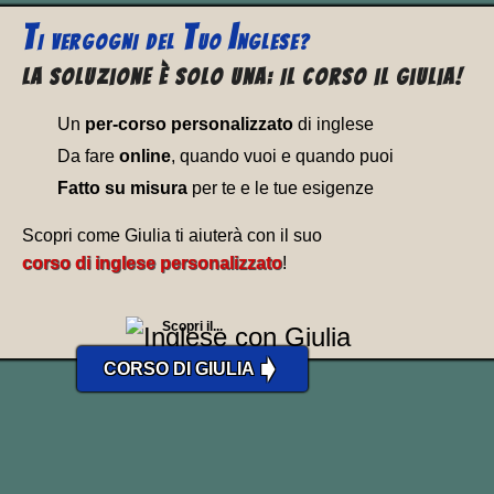
T
T
I
I VERGOGNI
DEL
UO
NGLESE?
La soluzione è solo una: Il corso il Giulia!
Un
per-corso personalizzato
di inglese
Da fare
online
, quando vuoi e quando puoi
Fatto su misura
per te e le tue esigenze
Scopri come Giulia ti aiuterà con il suo
corso di inglese personalizzato
!
Scopri il...
➧
CORSO DI GIULIA
INFORMATI SULL’AZIENDA E
SUI SUOI VALORI