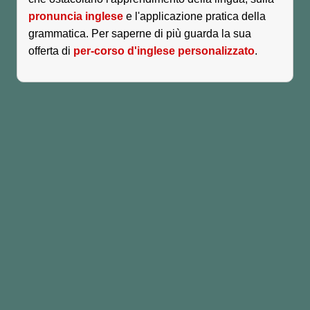
pronuncia inglese
e l'applicazione pratica della
grammatica. Per saperne di più guarda la sua
offerta di
per-corso d'inglese personalizzato
.
(Dammi un
5!)
Ti è piaciuta questa Lezione?