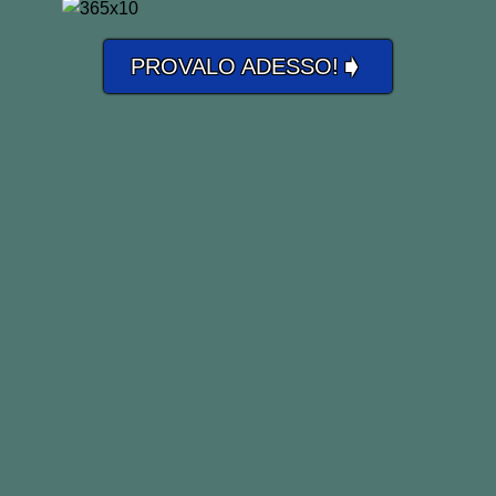
➧
PROVALO ADESSO!
Ti consiglio di prepararti su due
tipologie di domande: generali e
comportamentali.
DOMANDE GENERALI:
“Tell me about yourself.”
(“Mi parli
di lei.”)
“What are your strengths and