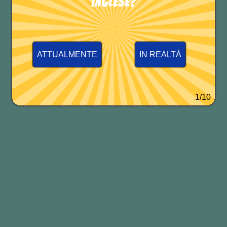
inglese?
ATTUALMENTE
IN REALTÀ
1/10
Perché è importante?
Fare
domande alla fine del colloquio
dimostra il tuo interesse per la
posizione e l’azienda, e ti dà
l’opportunità di chiarire eventuali
dubbi.