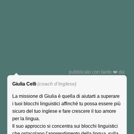
efficace. Per questo ti consigliamo di
rivolgerti a
Giulia
, insegnante
d’inglese e
Job Interview Coach.
Leggi quello che i clienti dicono di lei.
pubblicato con tanto ❤️ da:
Giulia Celli
(coach d'inglese)
La missione di Giulia è quella di aiutarti a superare
i tuoi blocchi linguistici affinché tu possa essere più
sicuro del tuo inglese e fare crescere il tuo amore
per la lingua.
Il suo approccio si concentra sui blocchi linguistici
che ostacolano l'apprendimento della lingua, sulla