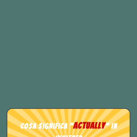
utilizzare lo STAR Framework in
italiano è un
plus,
nei colloqui in
lingua inglese o all’estero è
assolutamente necessario.
PREPARATI DELLE DOMANDE
DA FARE ALLA FINE DEL
COLLOQUIO IN INGLESE
TEST DI INGLESE
actually
Cosa significa "
" in