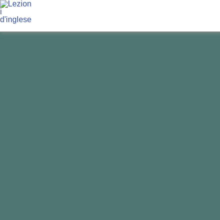
VUOI IMPARARE L'INGLESE
COME
SI DEVE
?
La soluzione è:
il Per-Corso con Giulia
!
Il Percorso fatto
su misura per te
e i tuoi obiettivi.
Basato sul
le difficoltà tipiche degli italiani
con l'inglese.
Da fare
online
nei giorni e negli orari che preferisci.