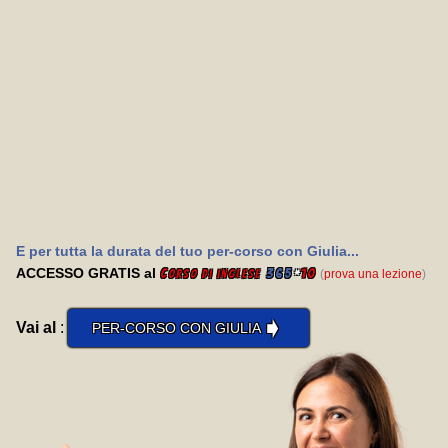
E per tutta la durata del tuo per-corso con Giulia...
ACCESSO GRATIS al
C
365
*
10
(
prova una lezione
)
orso di inglese
➧
Vai al
:
PER-CORSO CON GIULIA