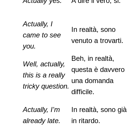
Actually yes.
A dire il vero, si.
Actually, I
In realtà, sono
came to see
venuto a trovarti.
you.
Beh, in realtà,
Well, actually,
questa è davvero
this is a really
una domanda
tricky question.
difficile.
Actually, I'm
In realtà, sono già
already late.
in ritardo.