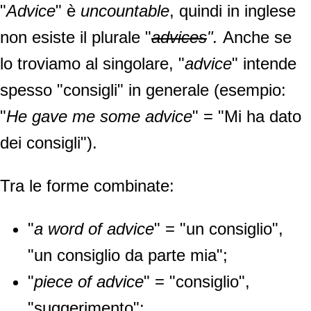
"
Advice
" è
uncountable
, quindi in inglese
non esiste il plurale "
advices
".
Anche se
lo troviamo al singolare, "
advice
" intende
spesso "consigli" in generale (esempio:
"
He gave me some advice
" = "Mi ha dato
dei consigli").
Tra le forme combinate:
"
a word of advice
" = "un consiglio",
"un consiglio da parte mia";
"
piece of advice
" = "consiglio",
"suggerimento";