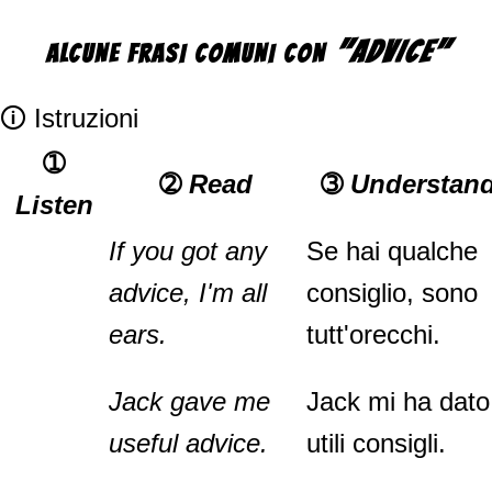
"ADVICE"
ALCUNE FRASI COMUNI CON
🛈 Istruzioni
➀
➁
Read
➂
Understan
Listen
If you got any
Se hai qualche
advice, I'm all
consiglio, sono
ears.
tutt'orecchi.
Jack gave me
Jack mi ha dato
useful advice.
utili consigli.