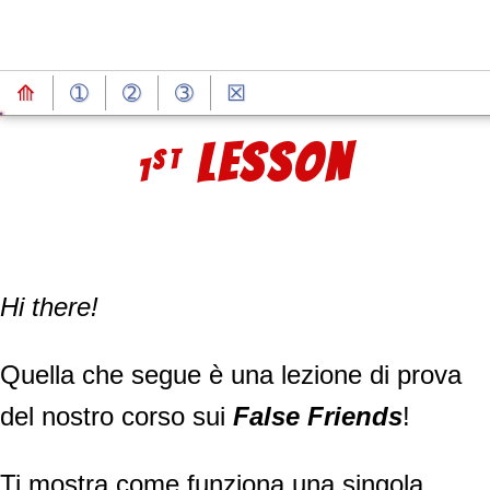
⟰
➀
➁
➂
☒
PROVA GRATUITA
LESSON
ST
1
Hi there!
Quella che segue è una lezione di prova
del nostro corso sui
False Friends
!
Ti mostra come funziona una singola