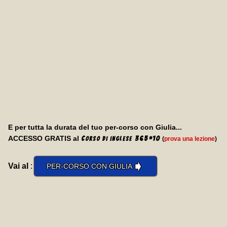
E per tutta la durata del tuo per-corso con Giulia...
ACCESSO GRATIS al
C
365
*
10
(
prova una lezione
)
orso di inglese
➧
Vai al
:
PER-CORSO CON GIULIA