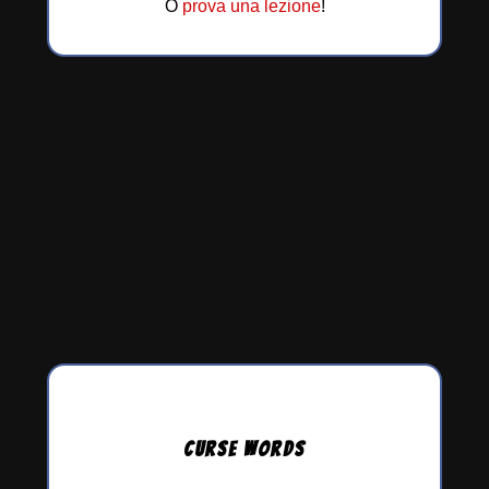
O
prova una lezione
!
CURSE
WORDS