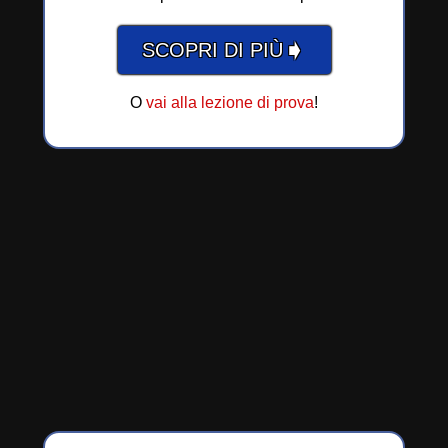
➧
SCOPRI DI PIÙ
O
vai alla lezione di prova
!