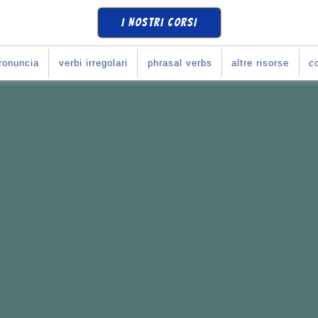
I NOSTRI CORSI
ronuncia
verbi irregolari
phrasal verbs
altre risorse
co
SE
COME SI DEVE
?
Corso con Giulia
!
e i tuoi obiettivi.
li italiani
con l'inglese.
rari che preferisci.
o con Giulia...
365
*
10
se
(
prova una lezione
)
➧
ULIA