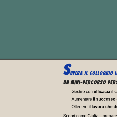
tempo
“already”, “yet”
e
Tutti questi 3 avverbi l
“
ancora
“;
oppure “
già
“.
S
UPERA IL
COLLOQUIO I
Un Mini-percorso per
Gestire con
efficacia il
Aumentare
il successo 
Ottenere
il lavoro che d
Scopri come Giulia ti prepare