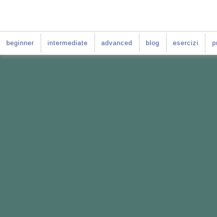
beginner
intermediate
advanced
blog
esercizi
p
VUOI IMPARARE L'INGLE
La soluzione è:
il Per-
Il Percorso fatto
su misura per te
Basato sul
le difficoltà tipiche deg
Da fare
online
nei giorni e negli o
E per tutta la durata del tuo per-cors
ACCESSO GRATIS al
C
orso di ingle
PER-CORSO CON GI
Vai al
: