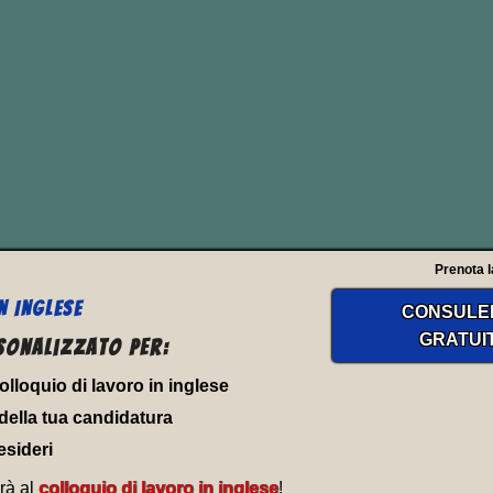
“still”.
i traduciamo spesso con:
Prenota l
N INGLESE
CONSULE
GRATUI
sonalizzato per:
 colloquio di lavoro in inglese
della tua candidatura
esideri
rà al
colloquio di lavoro in inglese
!