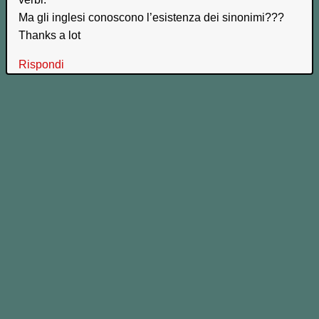
Ma gli inglesi conoscono l’esistenza dei sinonimi???
Thanks a lot
Rispondi
Lascia un commento!
Compila qui sotto tutti i campi e clicca "Invia Commento"
Il tuo Commento