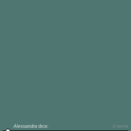
SI
NO
Aggiornata con ❤️ il
28 Dicembre
2023
- pubblicata la prima volta il
4
Gennaio 2011
- da
Jonathan
.
CI SONO 3 COMMENTI...
Alessandra
dice:
17 anni fa