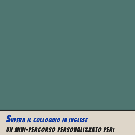
Martina:
Vorrei sapere gentilmente se “
we
went”
si può dire, grazie.
Se non ci riuscite mi è comoda anche
una tabella del verbo andare.
Grazie di tutto
Alessandra:
S
UPERA IL
COLLOQUIO IN INGLESE
Un Mini-percorso personalizzato per: