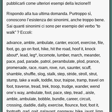
pubblicarli come ulteriori esempi della lezione!!!
Rispondo alla tua ultima domanda. Purtroppo sì,
conoscono l’esistenza dei sinonimi, anche troppo bene.
Sai quanti sinonimi ci sono per esempio del verbo “to
walk” ? Eccoli:
advance, amble, ambulate, canter, escort, exercise, file,
foot, go, go on foot, hike, hit the road, hoof it, knock
about*, lead, leg*, locomote, lumber, march, meander,
pace, pad, parade, patrol, perambulate, plod, prance,
promenade, race, roam, rove, run, saunter, scuff,
shamble, shuffle, slog, stalk, step, stride, stroll, strut,
stump, take a walk, toddle, tour, traipse, tramp, travel on
foot, traverse, tread, trek, troop, trudge, wander, wend
one’s way, ambulate, foot, pace, step, tread , aisle,
amble, ambulate, bobble, bundle, career, circuit,
crossing, daddle, dally, exercise, flounce, foot, foot it,
footpath, gad, gait, galavant, gangway, hike, jaunt, limp,