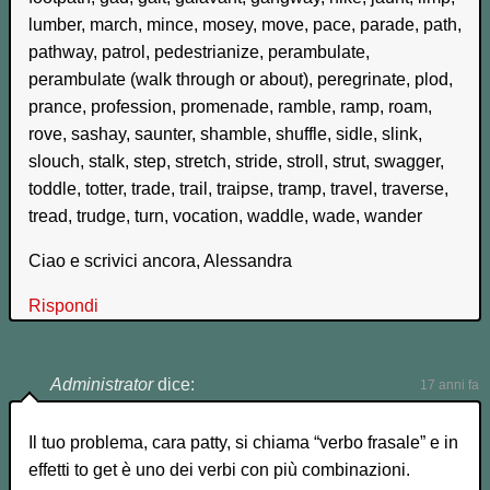
lumber, march, mince, mosey, move, pace, parade, path,
pathway, patrol, pedestrianize, perambulate,
perambulate (walk through or about), peregrinate, plod,
prance, profession, promenade, ramble, ramp, roam,
rove, sashay, saunter, shamble, shuffle, sidle, slink,
slouch, stalk, step, stretch, stride, stroll, strut, swagger,
toddle, totter, trade, trail, traipse, tramp, travel, traverse,
tread, trudge, turn, vocation, waddle, wade, wander
Ciao e scrivici ancora, Alessandra
Rispondi
Administrator
dice:
17 anni fa
Il tuo problema, cara patty, si chiama “verbo frasale” e in
effetti to get è uno dei verbi con più combinazioni.