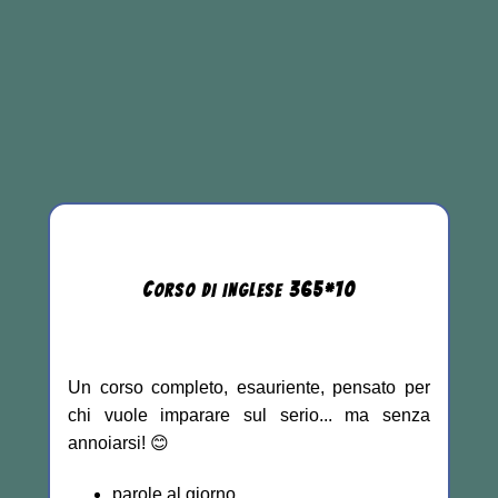
C
365
*
10
ORSO DI INGLESE
Un corso completo, esauriente, pensato per
chi vuole imparare sul serio... ma senza
annoiarsi! 😊
parole al giorno