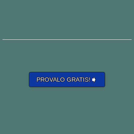
➧
PROVALO GRATIS!
Vuoi un un
Percorso d’Inglese
Personalizzato
o migliorare il tuo
Inglese
Professionale
?
Contatta