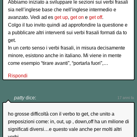
Abbiamo iniziato a sviluppare le sezioni sui verbi frasali
sia nell’inglese base che nell’inglese intermedio e
avanzato. Vedi ad es
get up
,
get on
e
get off
.
Colgo il tuo invito quindi ad approfondire la questione e
a pubblicare altri interventi sui verbi frasali formati da to
get.
In un certo senso i verbi frasali, in misura decisamente
minore, esistono anche in italiano. Mi viene in mente
come esempio “tirare avanti”, “portarla fuori”,…
Rispondi
patty
dice:
17 anni fa
ho grosse difficoltà con il verbo to get, che unito a
preposizioni come: in, out, up , down,off ha un milione di
significati diversi…e questo vale anche per molti altri
verbi.