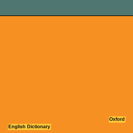
BASTANO
2500-3000 PAROLE
Secondo diversi studi - tra cui quelli dell'
Oxford
English
Dictionary
- sono sufficienti 2500-3000 lemmi