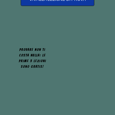
E se le lezioni
poi
non ti piacciono…
No problem: amici
come prima!