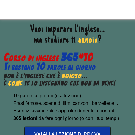
Vuoi imparare l'
inglese
...
ma studiare ti
annoia
?
C
365
*
10
ORSO DI INGLESE
T
10
I BASTANO
PAROLE AL GIORNO
Non è l'inglese che è
noioso
...
È
come
te lo insegnano che non va bene!
10 parole al giorno (o a lezione)
Frasi famose, scene di film, canzoni, barzellette...
Esercizi avvincenti e approfondimenti importanti
365 lezioni
da fare ogni giorno (o con i tuoi tempi)
VAI ALLA LEZIONE DI PROVA