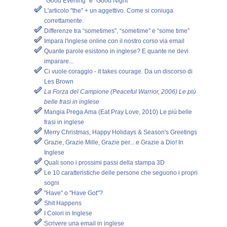
"Good Evening" e "Good Night"
L'articolo "the" + un aggettivo. Come si coniuga
correttamente.
Differenze tra “sometimes”, “sometime” e “some time”
Impara l'inglese online con il nostro corso via email
Quante parole esistono in inglese? E quante ne devi
imparare...
Ci vuole coraggio - it takes courage. Da un discorso di
Les Brown
La Forza del Campione (Peaceful Warrior, 2006) Le più
belle frasi in inglese
Mangia Prega Ama (Eat Pray Love, 2010) Le più belle
frasi in inglese
Merry Christmas, Happy Holidays & Season's Greetings
Grazie, Grazie Mille, Grazie per... e Grazie a Dio! In
Inglese
Quali sono i prossimi passi della stampa 3D
Le 10 caratteristiche delle persone che seguono i propri
sogni
"Have" o "Have Got"?
Shit Happens
I Colori in Inglese
Scrivere una email in inglese