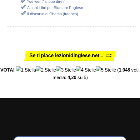
"we went" si può dire?
Alcuni Libri per Studiare l'inglese
Il discorso di Obama (tradotto)
Se ti piace lezionidinglese.net...
VOTA!
(
1.048
voti,
media:
4,20
su 5)