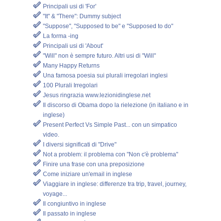
Principali usi di 'For'
"It" & "There": Dummy subject
"Suppose", "Supposed to be" e "Supposed to do"
La forma -ing
Principali usi di 'About'
"Will" non è sempre futuro. Altri usi di "Will"
Many Happy Returns
Una famosa poesia sui plurali irregolari inglesi
100 Plurali Irregolari
Jesus ringrazia www.lezionidinglese.net
Il discorso di Obama dopo la rielezione (in italiano e in
inglese)
Present Perfect Vs Simple Past... con un simpatico
video.
I diversi significati di "Drive"
Not a problem: il problema con "Non c'è problema"
Finire una frase con una preposizione
Come iniziare un'email in inglese
Viaggiare in inglese: differenze tra trip, travel, journey,
voyage...
Il congiuntivo in inglese
Il passato in inglese