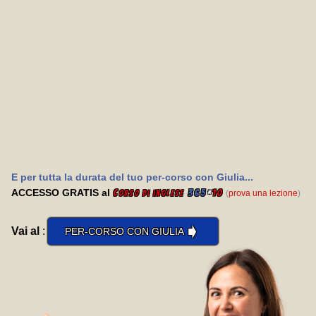
E per tutta la durata del tuo per-corso con Giulia...
ACCESSO GRATIS al
C
365
*
10
(
prova una lezione
)
orso di inglese
➧
Vai al
:
PER-CORSO CON GIULIA