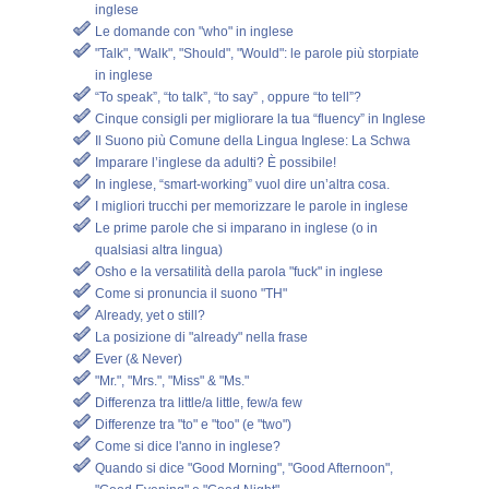
inglese
Le domande con "who" in inglese
"Talk", "Walk", "Should", "Would": le parole più storpiate
in inglese
“To speak”, “to talk”, “to say” , oppure “to tell”?
Cinque consigli per migliorare la tua “fluency” in Inglese
Il Suono più Comune della Lingua Inglese: La Schwa
Imparare l’inglese da adulti? È possibile!
In inglese, “smart-working” vuol dire un’altra cosa.
I migliori trucchi per memorizzare le parole in inglese
Le prime parole che si imparano in inglese (o in
qualsiasi altra lingua)
Osho e la versatilità della parola "fuck" in inglese
Come si pronuncia il suono "TH"
Already, yet o still?
La posizione di "already" nella frase
Ever (& Never)
"Mr.", "Mrs.", "Miss" & "Ms."
Differenza tra little/a little, few/a few
Differenze tra "to" e "too" (e "two")
Come si dice l'anno in inglese?
Quando si dice "Good Morning", "Good Afternoon",