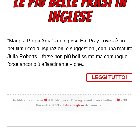
LE PIÙ BELLE FRASI IN
INGLESE
“Mangia Prega Ama” - in inglese Eat Pray Love - è un
bel film ricco di ispirazioni e suggestioni, con una matura
Julia Roberts – forse non più bellissima ma comunque
forse ancor più affascinante – che...
LEGGI TUTTO!
Pubblicato con tanto
il
18 Maggio 2015
e aggiornato con altrettanto
il
30
Novembre 2023
in
Film in Inglese
da
Jonathan
.