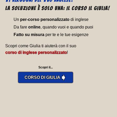
I VERGOGNI
DEL
UO
NGLESE?
La soluzione è solo una: Il corso il Giulia!
Un
per-corso personalizzato
di inglese
Da fare
online
, quando vuoi e quando puoi
Fatto su misura
per te e le tue esigenze
Scopri come Giulia ti aiuterà con il suo
corso di inglese personalizzato
!
Scopri il...
➧
CORSO DI GIULIA