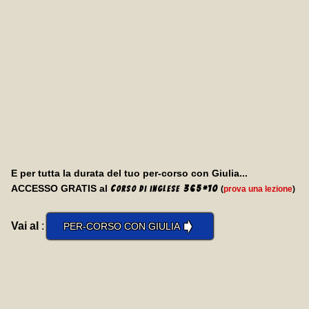
E per tutta la durata del tuo per-corso con Giulia...
ACCESSO GRATIS al
C
365
*
10
(
prova una lezione
)
orso di inglese
➧
Vai al
:
PER-CORSO CON GIULIA