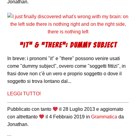
Jonathan
.
“IT” & “THERE”: DUMMY SUBJECT
In breve: i pronomi "it" e "there" possono venire usati
come "dummy subject", ovvero come "soggetti fittizi", in
frasi dove non c'è un vero e proprio soggetto o dove il
soggetto si trova lontano dal...
LEGGI TUTTO!
Pubblicato con tanto
il
28 Luglio 2013
e aggiornato
con altrettanto
il
4 Febbraio 2019
in
Grammatica
da
Jonathan
.