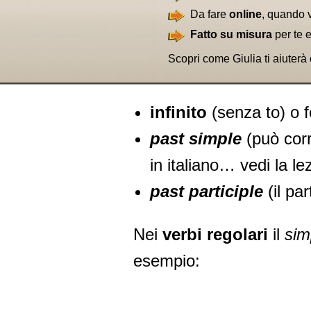
Da fare
online
, quando 
Fatto su misura
per te 
Scopri come Giulia ti aiuterà
infinito
(senza to) o 
past simple
(può cor
in italiano… vedi la l
past participle
(il pa
Nei
verbi regolari
il
sim
esempio: