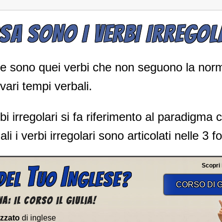
SA SONO I VERBI IRREGOL
glese sono quei verbi che non seguono la no
 vari tempi verbali.
i irregolari si fa riferimento al paradigma 
ali i verbi irregolari sono articolati nelle 3 
T
I
Scopri il
DEL
UO
NGLESE?
CORSO DI G
a: Il corso il Giulia!
izzato
di inglese