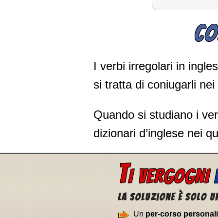
CO
I verbi irregolari in in
si tratta di coniugarli nei
Quando si studiano i verb
dizionari d’inglese nei qu
T
I VERGOGNI
La soluzione è solo un
Un
per-corso personal