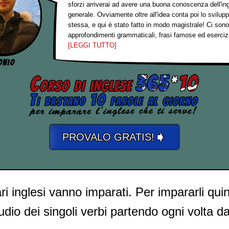
sforzi arriverai ad avere una buona conoscenza dell'in
generale. Ovviamente oltre all'idea conta poi lo svilupp
stessa, e qui è stato fatto in modo magistrale! Ci sono
approfondimenti grammaticali, frasi famose ed esercizi
[LEGGI TUTTO]
onio
➧
PROVALO GRATIS!
ari inglesi vanno imparati. Per impararli qui
udio dei singoli verbi partendo ogni volta d