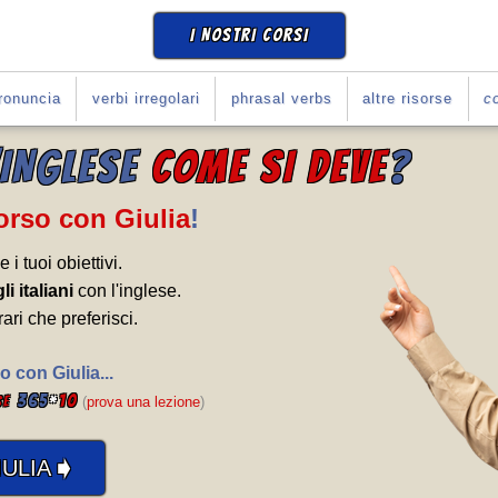
I NOSTRI CORSI
ronuncia
verbi irregolari
phrasal verbs
altre risorse
co
'INGLESE
COME SI DEVE
?
Corso con Giulia
!
e i tuoi obiettivi.
li italiani
con l'inglese.
rari che preferisci.
o con Giulia...
365
*
10
se
(
prova una lezione
)
➧
ULIA