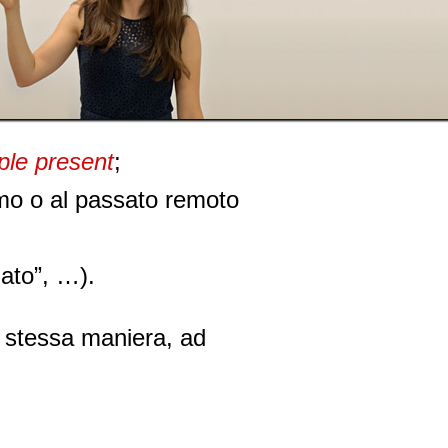
ple present
;
imo o al passato remoto
dato”, …).
 stessa maniera, ad