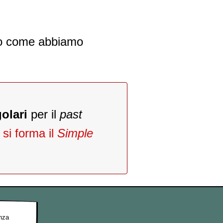
tto come abbiamo
olari
per il
past
si forma il
Simple
enza