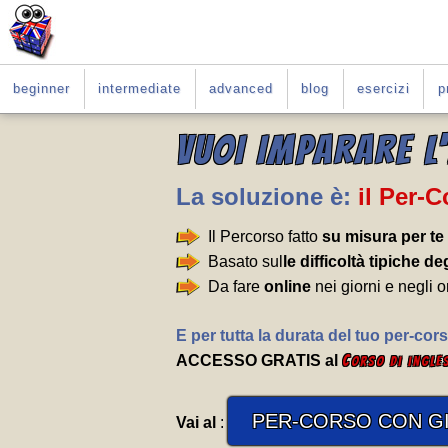
beginner
intermediate
advanced
blog
esercizi
p
VUOI IMPARARE L
La soluzione è:
il Per-
Il Percorso fatto
su misura per te
Basato sul
le difficoltà tipiche deg
Da fare
online
nei giorni e negli o
E per tutta la durata del tuo per-cors
ACCESSO GRATIS al
C
orso di ingle
PER-CORSO CON GI
Vai al
: