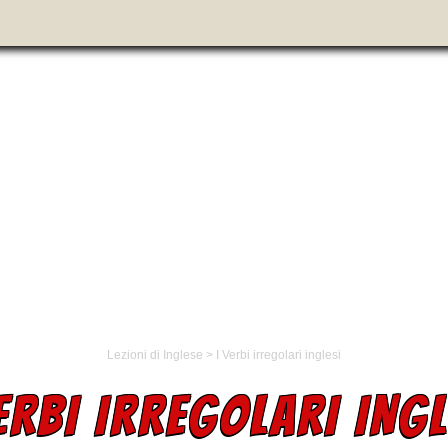
Lezioni di Inglese
>
I Verbi irregolari inglesi
VERBI IRREGOLARI INGL