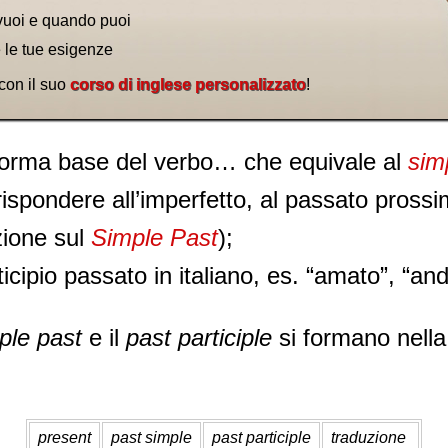
vuoi e quando puoi
e le tue esigenze
 con il suo
corso di inglese personalizzato
!
forma base del verbo… che equivale al
sim
rispondere all’imperfetto, al passato pross
ezione sul
Simple Past
);
rticipio passato in italiano, es. “amato”, “an
ple past
e il
past participle
si formano nella
present
past simple
past participle
traduzione