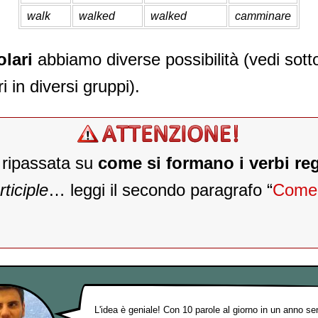
walk
walked
walked
camminare
olari
abbiamo diverse possibilità (vedi so
i in diversi gruppi).
 ripassata su
come si formano i verbi reg
ticiple
… leggi il secondo paragrafo “
Come 
L'idea è geniale! Con 10 parole al giorno in un anno s