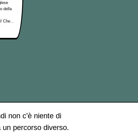
glese
o della
! Che...
ndi non c’è niente di
a un percorso diverso.