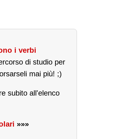
ono i verbi
rcorso di studio per
orsarseli mai più! ;)
e subito all'elenco
olari
»»»