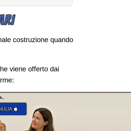
ARI
rmale costruzione quando
che viene offerto dai
forme:
...
➧
IULIA