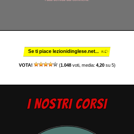
Se ti piace lezionidinglese.net...
VOTA!
(
1.048
voti, media:
4,20
su 5)
I NOSTRI CORSI