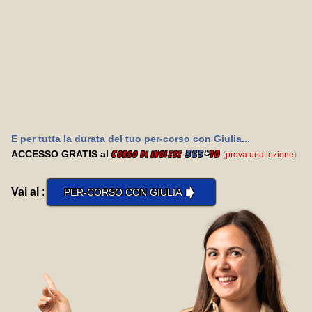
E per tutta la durata del tuo per-corso con Giulia...
ACCESSO GRATIS al
C
365
*
10
(
prova una lezione
)
orso di inglese
➧
Vai al
:
PER-CORSO CON GIULIA