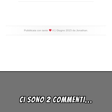
Pubblicata con tanto
il
1 Giugno 2015
da
Jonathan
.
CI SONO 2 COMMENTI...