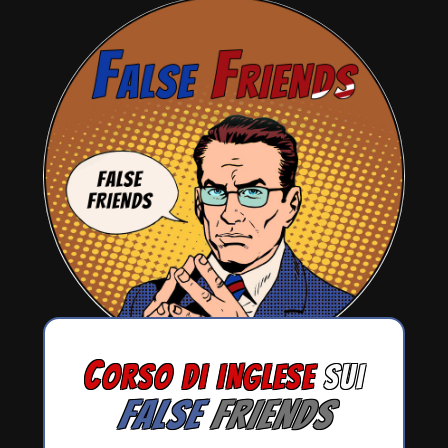
C
ORSO DI INGLESE
SUI
FALSE
FRIENDS