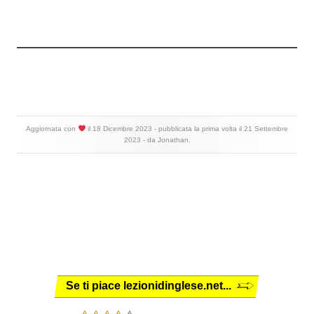
Aggiornata con
il
18 Dicembre 2023
- pubblicata la prima volta il
21 Settembre
2023
- da
Jonathan
.
Se ti piace lezionidinglese.net...