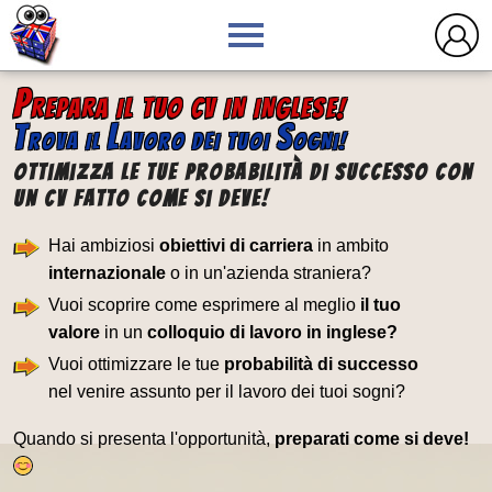
P
REPARA IL TUO CV IN INGLESE!
T
L
S
ROVA IL
AVORO DEI TUOI
OGNI!
Ottimizza le tue probabilità di Successo con
un CV fatto come si deve!
Hai ambiziosi
obiettivi di carriera
in ambito
internazionale
o in un'azienda straniera?
Vuoi scoprire come esprimere al meglio
il tuo
valore
in un
colloquio di lavoro in inglese?
Vuoi ottimizzare le tue
probabilità di successo
nel venire assunto per il lavoro dei tuoi sogni?
Quando si presenta l'opportunità,
preparati come si deve!