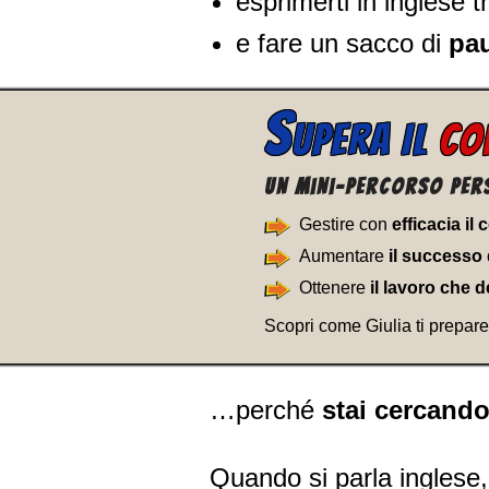
esprimerti in inglese
tr
e fare un sacco di
pau
S
UPERA IL
CO
Un Mini-percorso per
Gestire con
efficacia il
Aumentare
il successo 
Ottenere
il lavoro che d
Scopri come Giulia ti prepare
…perché
stai cercando
Quando si parla inglese, p