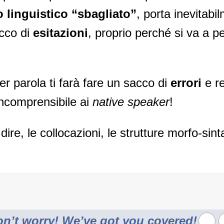
 linguistico “sbagliato”
, porta inevitabi
cco di
esitazioni
, proprio perché si va a p
per parola ti farà fare un sacco di
errori
e re
ncomprensibile ai
native speaker
!
ire, le collocazioni, le strutture morfo-sin
n’t worry! We’ve got you covered!