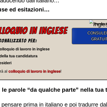
aducendo dall’italiano…
se ed esitazioni…
Prenota l
LLOQUIO IN INGLESE
CONSULE
GRATUI
sonalizzato per:
 colloquio di lavoro in inglese
della tua candidatura
esideri
rà al
colloquio di lavoro in inglese
!
 le parole “da qualche parte” nella tua 
ensare prima in italiano e poi tradurre dall’i