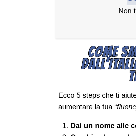
Non t
COME SM
DALL’ITAL
T
Ecco 5 steps che ti aiute
aumentare la tua “
fluenc
Dai un nome alle 