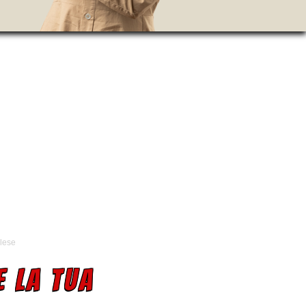
glese
E LA TUA