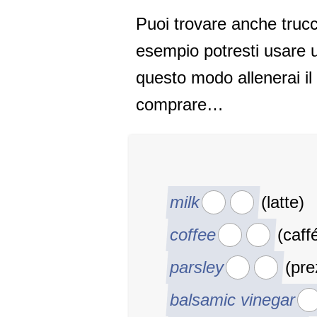
Puoi trovare anche trucch
esempio potresti usare un
questo modo allenerai il
comprare…
milk
(latte)
coffee
(caff
parsley
(pre
balsamic vinegar