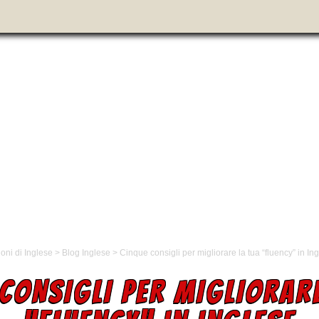
oni di Inglese
>
Blog Inglese
>
Cinque consigli per migliorare la tua “fluency” in In
CONSIGLI PER MIGLIORAR