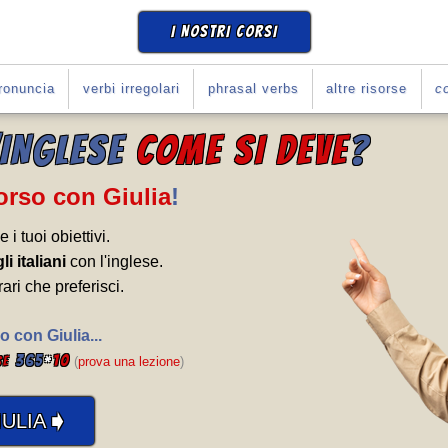
I NOSTRI CORSI
ronuncia
verbi irregolari
phrasal verbs
altre risorse
co
'INGLESE
COME SI DEVE
?
Corso con Giulia
!
e i tuoi obiettivi.
li italiani
con l'inglese.
rari che preferisci.
o con Giulia...
365
*
10
se
(
prova una lezione
)
➧
ULIA