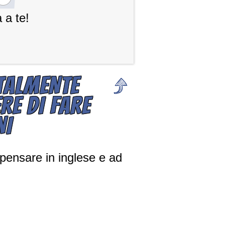
 a te!
TALMENTE
RE DI FARE
NI
 pensare in inglese e ad