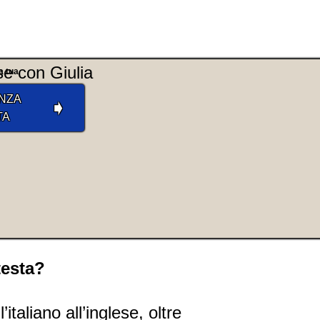
a tua
NZA
➧
TA
testa?
taliano all’inglese, oltre