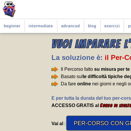
beginner
intermediate
advanced
blog
esercizi
p
VUOI IMPARARE L
La soluzione è:
il Per-
Il Percorso fatto
su misura per te
Basato sul
le difficoltà tipiche deg
Da fare
online
nei giorni e negli o
E per tutta la durata del tuo per-cors
ACCESSO GRATIS al
C
orso di ingle
PER-CORSO CON GI
Vai al
: