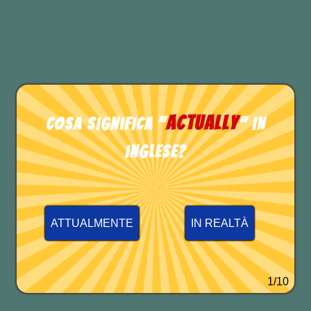
Woody Allen
TEST DI INGLESE
actually
Cosa significa "
" in
inglese?
ATTUALMENTE
IN REALTÀ
1/10