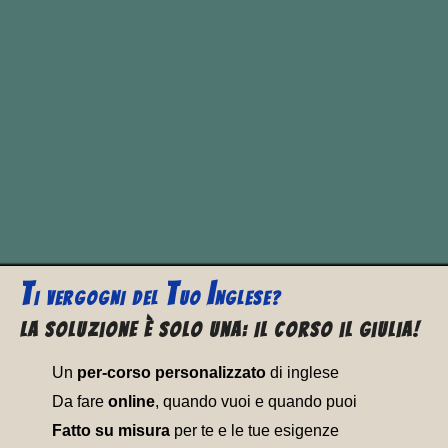
E quindi bisogna studiarlo a parte!
Vedi quindi anche…
i
verbi modali inglesi
;
Il
verbo modale “
Can
“
;
Il
verbo modale “
Could
“
;
Can
e
Could
.
T
T
I
I VERGOGNI
DEL
UO
NGLESE?
La soluzione è solo una: Il corso il Giulia!
Un
per-corso personalizzato
di inglese
Da fare
online
, quando vuoi e quando puoi
Fatto su misura
per te e le tue esigenze