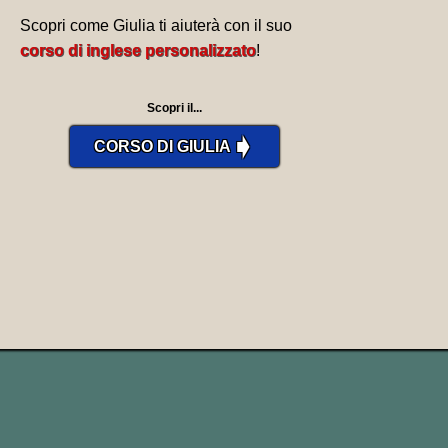
Scopri come Giulia ti aiuterà con il suo
corso di inglese personalizzato
!
Scopri il...
➧
CORSO DI GIULIA
Nella sua declinazione irregolare si fa
sostituire al participio passato dalla