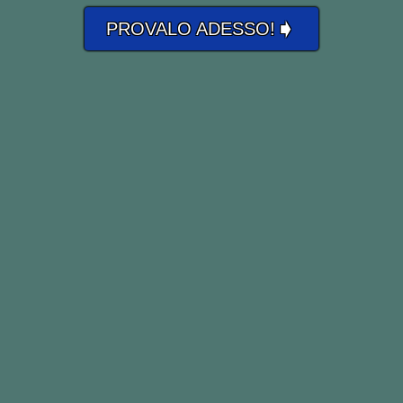
➧
PROVALO ADESSO!
Ma in alcuni casi, ad esempio quando
si parla di abilità, lo traduciamo con il
verbo:
“sapere” nel senso di “saper fare”
(esempio: “
I can play the guitar
” =
letteralmente “posso suonare la
chitarra”… ma in italiano
preferiamo usare il verbo