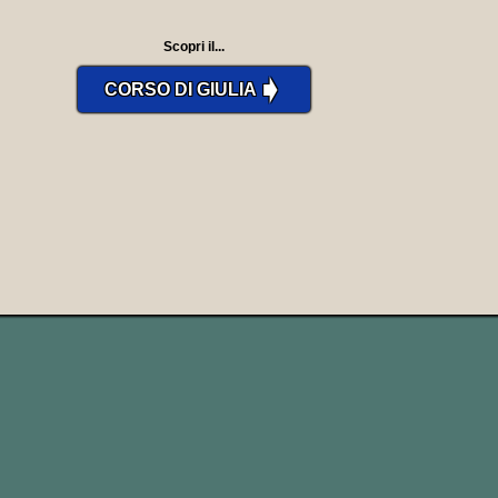
Scopri il...
➧
CORSO DI GIULIA
Take
come sostantivo significa
pesca, incasso, registrazione,
ripresa (film).