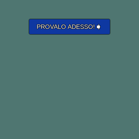
➧
PROVALO ADESSO!
AFORISMI CON TAKE, TOOK, TAKEN
Do not take life too seriously. You will
never get out of it alive.
Non prendere la vita troppo sul serio.
Non ne uscirai mai vivo.
Elbert Hubbard