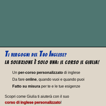
take
took
taken
prendere
T
T
I
I VERGOGNI
DEL
UO
NGLESE?
La soluzione è solo una: Il corso il Giulia!
Un
per-corso personalizzato
di inglese
Da fare
online
, quando vuoi e quando puoi
Fatto su misura
per te e le tue esigenze
Scopri come Giulia ti aiuterà con il suo
corso di inglese personalizzato
!