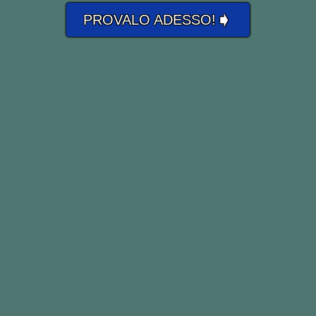
➧
PROVALO ADESSO!
 to be better than everybody else. I believe
ou could be.
essere migliore di chiunque altro. Credo 
ai sempre pensato di poter essere.
 everybody else has seen, and to think wh
o che tutti gli altri hanno visto e pensare 