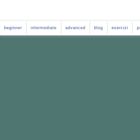
beginner
intermediate
advanced
blog
esercizi
p
VUOI IMPARARE L'INGLE
La soluzione è:
il Per-
Il Percorso fatto
su misura per te
Basato sul
le difficoltà tipiche deg
Da fare
online
nei giorni e negli o
E per tutta la durata del tuo per-cors
ACCESSO GRATIS al
C
orso di ingle
PER-CORSO CON GI
Vai al
: