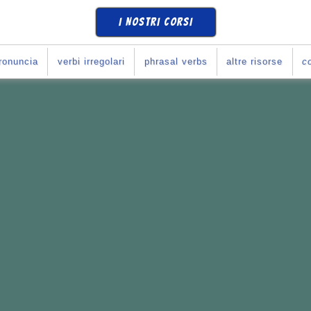
I NOSTRI CORSI
ronuncia
verbi irregolari
phrasal verbs
altre risorse
co
SE
COME SI DEVE
?
Corso con Giulia
!
e i tuoi obiettivi.
li italiani
con l'inglese.
rari che preferisci.
o con Giulia...
365
*
10
se
(
prova una lezione
)
➧
ULIA