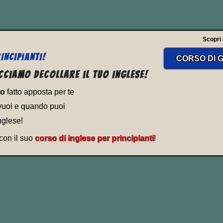
Scopri il
INCIPIANTI!
CORSO DI G
cciamo decollare il tuo inglese!
to
fatto apposta per te
vuoi e quando puoi
nglese!
 con il suo
corso di inglese per principianti
!
AFORISMI CON THINK, THOUGHT, THOUGH
 others have to think for you and take powe