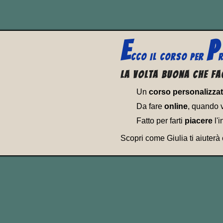
E
P
CCO
IL CORSO PER
R
La volta buona che fa
Un
corso personalizza
Da fare
online
, quando 
Fatto per farti
piacere
l'i
Scopri come Giulia ti aiuterà
Either you think or else