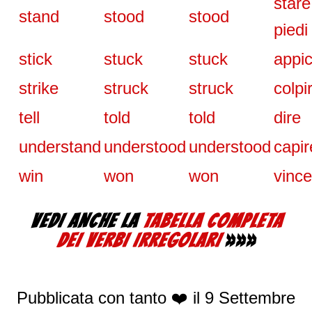
stare
stand
stood
stood
piedi
stick
stuck
stuck
appic
strike
struck
struck
colpi
tell
told
told
dire
understand
understood
understood
capir
win
won
won
vince
VEDI ANCHE LA
TABELLA COMPLETA
DEI VERBI IRREGOLARI
»»»
Pubblicata con tanto ❤️ il
9 Settembre