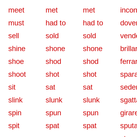
meet
met
met
incon
must
had to
had to
dove
sell
sold
sold
vend
shine
shone
shone
brilla
shoe
shod
shod
ferra
shoot
shot
shot
spar
sit
sat
sat
seder
slink
slunk
slunk
sgatt
spin
spun
spun
girar
spit
spat
spat
sput