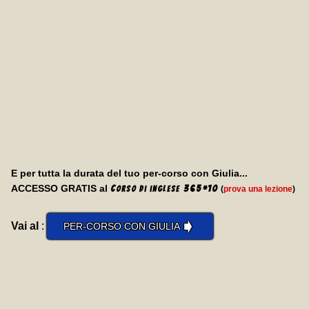
E per tutta la durata del tuo per-corso con Giulia...
ACCESSO GRATIS al
C
365
*
10
(
prova una lezione
)
orso di inglese
➧
Vai al
:
PER-CORSO CON GIULIA