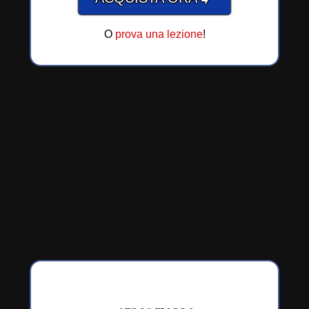
O
prova una lezione
!