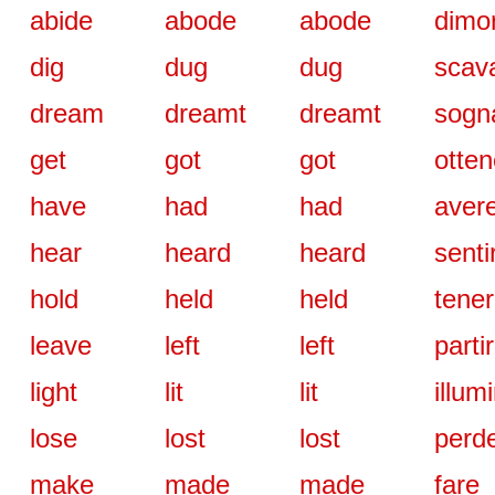
abide
abode
abode
dimo
dig
dug
dug
scav
dream
dreamt
dreamt
sogn
get
got
got
otten
have
had
had
aver
hear
heard
heard
senti
hold
held
held
tene
leave
left
left
parti
light
lit
lit
illum
lose
lost
lost
perd
make
made
made
fare