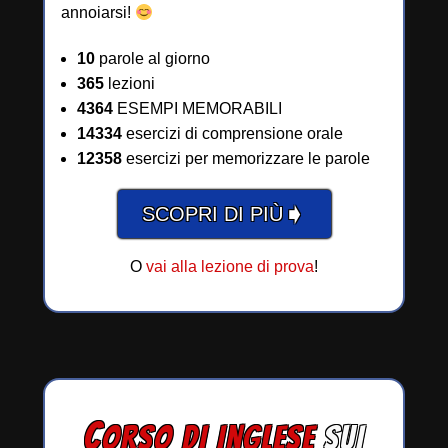
annoiarsi!
10
parole al giorno
365
lezioni
4364
ESEMPI MEMORABILI
14334
esercizi di comprensione orale
12358
esercizi per memorizzare le parole
➧
SCOPRI DI PIÙ
O
vai alla lezione di prova
!
C
ORSO DI INGLESE
SUI