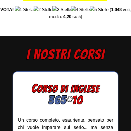
VOTA!
(
1.048
voti,
media:
4,20
su 5)
I NOSTRI CORSI
C
ORSO DI INGLESE
365
*
10
Un corso completo, esauriente, pensato per
chi vuole imparare sul serio... ma senza