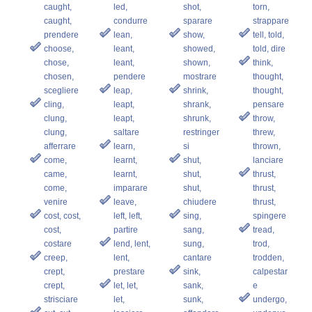
caught,
led,
shot,
torn,
caught,
condurre
sparare
strappare
prendere
lean,
show,
tell, told,
choose,
leant,
showed,
told, dire
chose,
leant,
shown,
think,
chosen,
pendere
mostrare
thought,
scegliere
leap,
shrink,
thought,
cling,
leapt,
shrank,
pensare
clung,
leapt,
shrunk,
throw,
clung,
saltare
restringer
threw,
afferrare
learn,
si
thrown,
come,
learnt,
shut,
lanciare
came,
learnt,
shut,
thrust,
come,
imparare
shut,
thrust,
venire
leave,
chiudere
thrust,
cost, cost,
left, left,
sing,
spingere
cost,
partire
sang,
tread,
costare
lend, lent,
sung,
trod,
creep,
lent,
cantare
trodden,
crept,
prestare
sink,
calpestar
crept,
let, let,
sank,
e
strisciare
let,
sunk,
undergo,