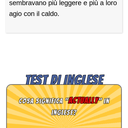
sembravano più leggere e più a loro
agio con il caldo.
TEST DI INGLESE
actually
Cosa significa "
" in
inglese?