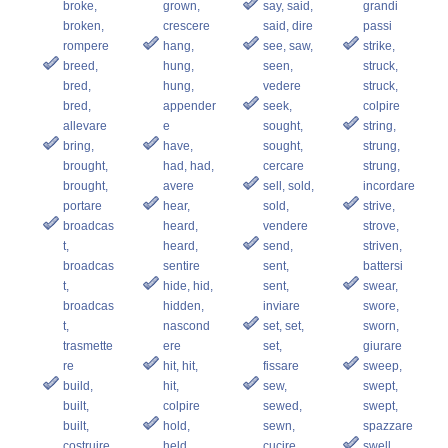
broke,
grown,
say, said,
grandi
broken,
crescere
said, dire
passi
rompere
hang,
see, saw,
strike,
breed,
hung,
seen,
struck,
bred,
hung,
vedere
struck,
bred,
appender
seek,
colpire
allevare
e
sought,
string,
bring,
have,
sought,
strung,
brought,
had, had,
cercare
strung,
brought,
avere
sell, sold,
incordare
portare
hear,
sold,
strive,
broadcas
heard,
vendere
strove,
t,
heard,
send,
striven,
broadcas
sentire
sent,
battersi
t,
hide, hid,
sent,
swear,
broadcas
hidden,
inviare
swore,
t,
nascond
set, set,
sworn,
trasmette
ere
set,
giurare
re
hit, hit,
fissare
sweep,
build,
hit,
sew,
swept,
built,
colpire
sewed,
swept,
built,
hold,
sewn,
spazzare
costruire
held,
cucire
swell,