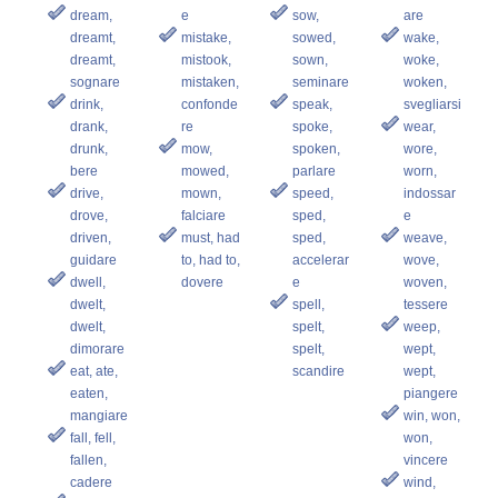
dream,
e
sow,
are
dreamt,
mistake,
sowed,
wake,
dreamt,
mistook,
sown,
woke,
sognare
mistaken,
seminare
woken,
drink,
confonde
speak,
svegliarsi
drank,
re
spoke,
wear,
drunk,
mow,
spoken,
wore,
bere
mowed,
parlare
worn,
drive,
mown,
speed,
indossar
drove,
falciare
sped,
e
driven,
must, had
sped,
weave,
guidare
to, had to,
accelerar
wove,
dwell,
dovere
e
woven,
dwelt,
spell,
tessere
dwelt,
spelt,
weep,
dimorare
spelt,
wept,
eat, ate,
scandire
wept,
eaten,
piangere
mangiare
win, won,
fall, fell,
won,
fallen,
vincere
cadere
wind,