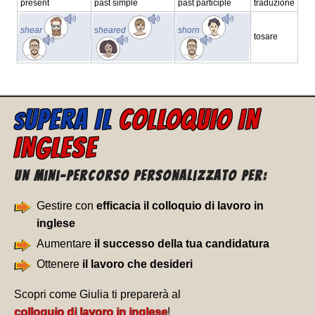
present
past simple
past participle
traduzione
shear
sheared
shorn
tosare
UPERA IL
COLLOQUIO IN
S
INGLESE
Un Mini-percorso personalizzato per:
Gestire con
efficacia il colloquio di lavoro in
inglese
Aumentare
il successo della tua candidatura
Ottenere
il lavoro che desideri
Scopri come Giulia ti preparerà al
colloquio di lavoro in inglese
!