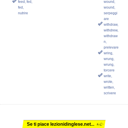
feed, fed,
wound,
fed,
wound,
nutrire
serpeggi
are
withdraw,
withdrew,
withdraw
n,
prelevare
wring,
wrung,
wrung,
torcere
write,
wrote,
written,
scrivere
Se ti piace lezionidinglese.net...