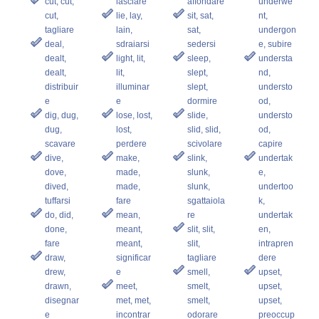
cut, cut,
lasciare
affondare
underwe
cut,
lie, lay,
sit, sat,
nt,
tagliare
lain,
sat,
undergon
deal,
sdraiarsi
sedersi
e, subire
dealt,
light, lit,
sleep,
understa
dealt,
lit,
slept,
nd,
distribuir
illuminar
slept,
understo
e
e
dormire
od,
dig, dug,
lose, lost,
slide,
understo
dug,
lost,
slid, slid,
od,
scavare
perdere
scivolare
capire
dive,
make,
slink,
undertak
dove,
made,
slunk,
e,
dived,
made,
slunk,
undertoo
tuffarsi
fare
sgattaiola
k,
do, did,
mean,
re
undertak
done,
meant,
slit, slit,
en,
fare
meant,
slit,
intrapren
draw,
significar
tagliare
dere
drew,
e
smell,
upset,
drawn,
meet,
smelt,
upset,
disegnar
met, met,
smelt,
upset,
e
incontrar
odorare
preoccup