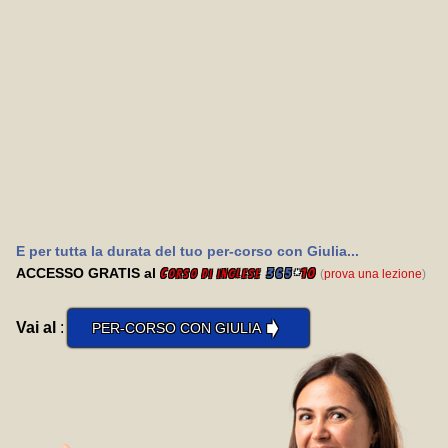
E per tutta la durata del tuo per-corso con Giulia...
ACCESSO GRATIS al
C
365
*
10
(
prova una lezione
)
orso di inglese
➧
Vai al
:
PER-CORSO CON GIULIA