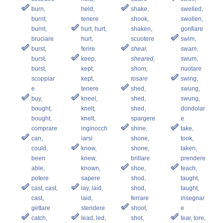
burn,
held,
shake,
swelled,
burnt,
tenere
shook,
swollen,
burnt,
hurt, hurt,
shaken,
gonfiare
bruciare
hurt,
scuotere
swim,
burst,
ferire
shear,
swam,
burst,
keep,
sheared,
swum,
burst,
kept,
shorn,
nuotare
scoppiar
kept,
tosare
swing,
e
tenere
shed,
swung,
buy,
kneel,
shed,
swung,
bought,
knelt,
shed,
dondolar
bought,
knelt,
spargere
e
comprare
inginocch
shine,
take,
can,
iarsi
shone,
took,
could,
know,
shone,
taken,
been
knew,
brillare
prendere
able,
known,
shoe,
teach,
potere
sapere
shod,
taught,
cast, cast,
lay, laid,
shod,
taught,
cast,
laid,
ferrare
insegnar
gettare
stendere
shoot,
e
catch,
lead, led,
shot,
tear, tore,