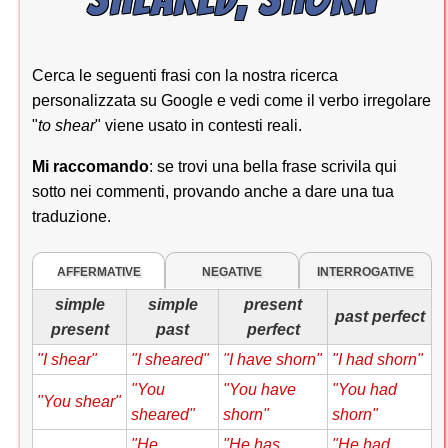
Cerca le seguenti frasi con la nostra ricerca
personalizzata su Google e vedi come il verbo irregolare
"
to shear
" viene usato in contesti reali.
Mi raccomando
: se trovi una bella frase scrivila qui
sotto nei commenti, provando anche a dare una tua
traduzione.
AFFERMATIVE
NEGATIVE
INTERROGATIVE
simple
simple
present
past perfect
present
past
perfect
"I shear"
"I sheared"
"I have shorn"
"I had shorn"
"You
"You have
"You had
"You shear"
sheared"
shorn"
shorn"
"He
"He has
"He had