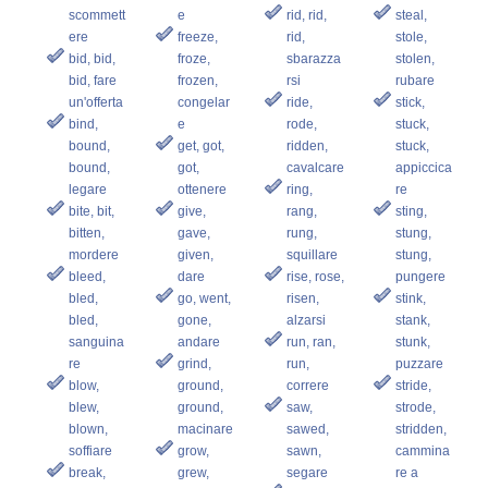
scommett
e
rid, rid,
steal,
ere
freeze,
rid,
stole,
bid, bid,
froze,
sbarazza
stolen,
bid, fare
frozen,
rsi
rubare
un'offerta
congelar
ride,
stick,
bind,
e
rode,
stuck,
bound,
get, got,
ridden,
stuck,
bound,
got,
cavalcare
appiccica
legare
ottenere
ring,
re
bite, bit,
give,
rang,
sting,
bitten,
gave,
rung,
stung,
mordere
given,
squillare
stung,
bleed,
dare
rise, rose,
pungere
bled,
go, went,
risen,
stink,
bled,
gone,
alzarsi
stank,
sanguina
andare
run, ran,
stunk,
re
grind,
run,
puzzare
blow,
ground,
correre
stride,
blew,
ground,
saw,
strode,
blown,
macinare
sawed,
stridden,
soffiare
grow,
sawn,
cammina
break,
grew,
segare
re a