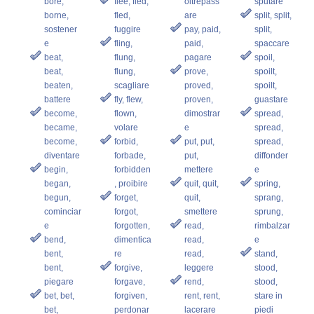
bore,
flee, fled,
oltrepass
sputare
borne,
fled,
are
split, split,
sostener
fuggire
pay, paid,
split,
e
fling,
paid,
spaccare
beat,
flung,
pagare
spoil,
beat,
flung,
prove,
spoilt,
beaten,
scagliare
proved,
spoilt,
battere
fly, flew,
proven,
guastare
become,
flown,
dimostrar
spread,
became,
volare
e
spread,
become,
forbid,
put, put,
spread,
diventare
forbade,
put,
diffonder
begin,
forbidden
mettere
e
began,
, proibire
quit, quit,
spring,
begun,
forget,
quit,
sprang,
cominciar
forgot,
smettere
sprung,
e
forgotten,
read,
rimbalzar
bend,
dimentica
read,
e
bent,
re
read,
stand,
bent,
forgive,
leggere
stood,
piegare
forgave,
rend,
stood,
bet, bet,
forgiven,
rent, rent,
stare in
bet,
perdonar
lacerare
piedi