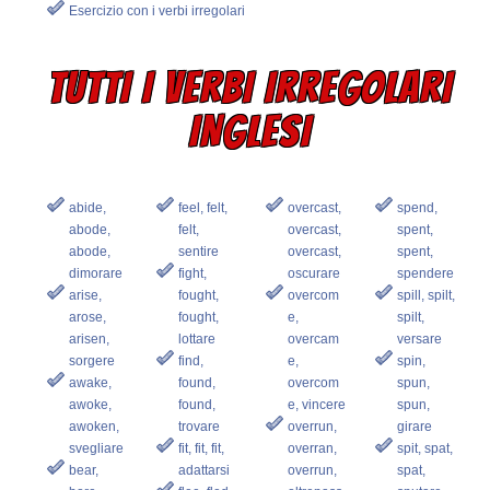
Esercizio con i verbi irregolari
TUTTI I VERBI IRREGOLARI
INGLESI
abide,
feel, felt,
overcast,
spend,
abode,
felt,
overcast,
spent,
abode,
sentire
overcast,
spent,
dimorare
fight,
oscurare
spendere
arise,
fought,
overcom
spill, spilt,
arose,
fought,
e,
spilt,
arisen,
lottare
overcam
versare
sorgere
find,
e,
spin,
awake,
found,
overcom
spun,
awoke,
found,
e, vincere
spun,
awoken,
trovare
overrun,
girare
svegliare
fit, fit, fit,
overran,
spit, spat,
bear,
adattarsi
overrun,
spat,