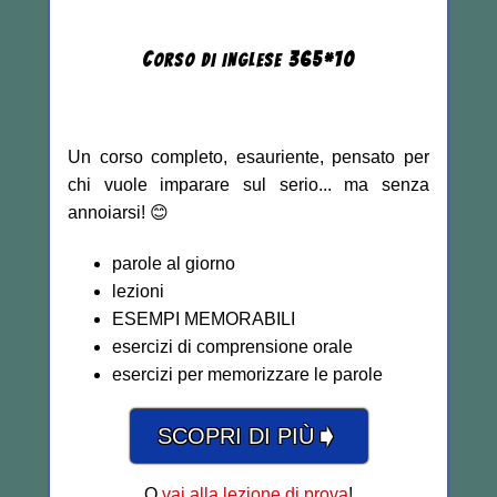
C
365
*
10
ORSO DI INGLESE
Un corso completo, esauriente, pensato per
chi vuole imparare sul serio... ma senza
annoiarsi! 😊
parole al giorno
lezioni
ESEMPI MEMORABILI
esercizi di comprensione orale
esercizi per memorizzare le parole
➧
SCOPRI DI PIÙ
O
vai alla lezione di prova
!