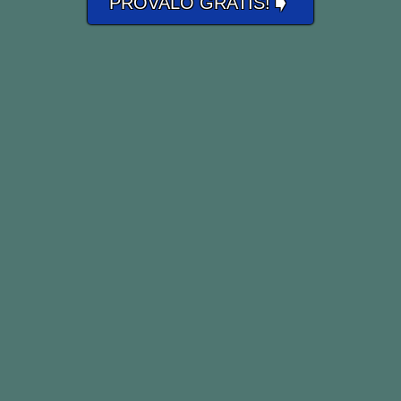
➧
PROVALO GRATIS!
Nobody strives to lose.
Nessuno si sforza per perdere.
Shia LaBeouf
I strove with none; for none was
worth my strife.
Non mi sono battuto con nessuno;
perché nessuno valeva il mio