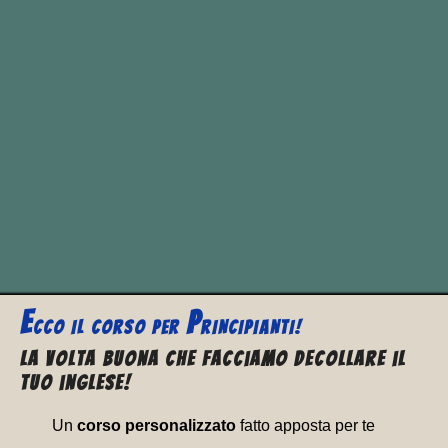
past
past
present
trad
simple
participle
strive
strove
striven
sforz
E
P
CCO
IL CORSO PER
RINCIPIANTI!
La volta buona che facciamo decollare il
tuo inglese!
Un
corso personalizzato
fatto apposta per te