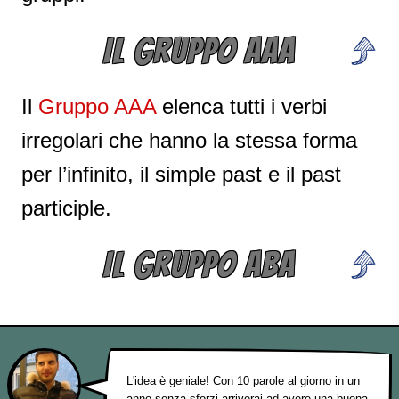
IL GRUPPO AAA
Il
Gruppo AAA
elenca tutti i verbi
irregolari che hanno la stessa forma
per l’infinito, il simple past e il past
participle.
IL GRUPPO ABA
L'idea è geniale! Con 10 parole al giorno in un
anno senza sforzi arriverai ad avere una buona