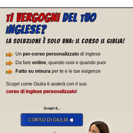
I VERGOGNI
DEL
UO
T
T
NGLESE?
I
La soluzione è solo una: Il corso il Giulia!
Un
per-corso personalizzato
di inglese
Da fare
online
, quando vuoi e quando puoi
Fatto su misura
per te e le tue esigenze
Scopri come Giulia ti aiuterà con il suo
corso di inglese personalizzato
!
Scopri il...
➧
CORSO DI GIULIA