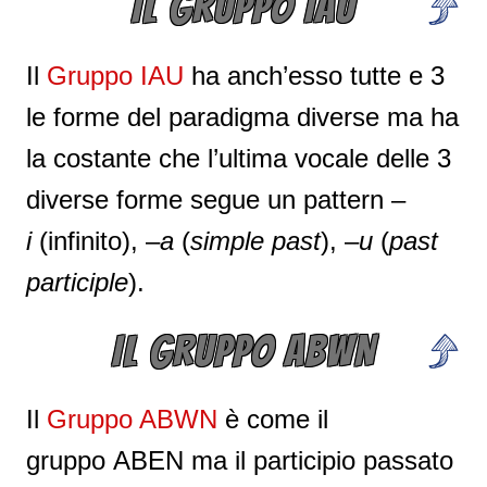
IL GRUPPO IAU
Il
Gruppo IAU
ha anch’esso tutte e 3
le forme del paradigma diverse ma ha
la costante che l’ultima vocale delle 3
diverse forme segue un pattern –
i
(infinito), –
a
(
simple past
), –
u
(
past
participle
).
IL GRUPPO ABWN
Il
Gruppo ABWN
è come il
gruppo ABEN ma il participio passato