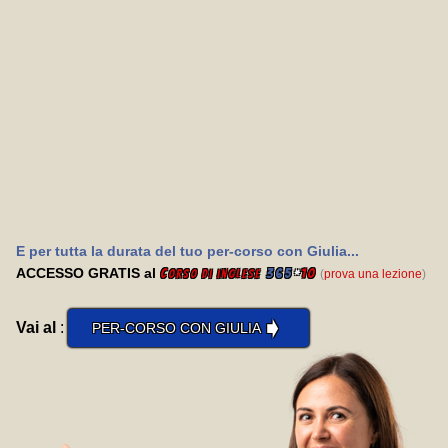
E per tutta la durata del tuo per-corso con Giulia...
ACCESSO GRATIS al
C
365
*
10
(
prova una lezione
)
orso di inglese
➧
Vai al
:
PER-CORSO CON GIULIA