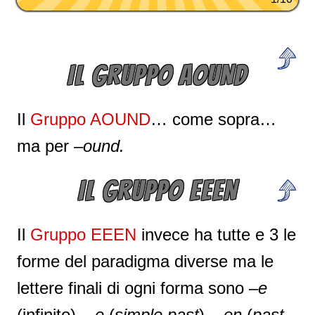
IL GRUPPO AOUND
Il
Gruppo AOUND
… come sopra…
ma per –
ound.
IL GRUPPO EEEN
Il
Gruppo EEEN
invece ha tutte e 3 le
forme del paradigma diverse ma le
lettere finali di ogni forma sono –
e
(infinito), –
e
(
simple past
), –
en
(
past