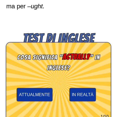
ma per –
ught.
TEST DI INGLESE
actually
Cosa significa "
" in
inglese?
ATTUALMENTE
IN REALTÀ
1/10