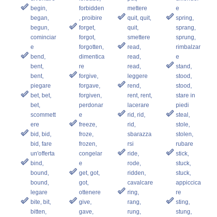
begin,
forbidden
mettere
e
began,
, proibire
quit, quit,
spring,
begun,
forget,
quit,
sprang,
cominciar
forgot,
smettere
sprung,
e
forgotten,
read,
rimbalzar
bend,
dimentica
read,
e
bent,
re
read,
stand,
bent,
forgive,
leggere
stood,
piegare
forgave,
rend,
stood,
bet, bet,
forgiven,
rent, rent,
stare in
bet,
perdonar
lacerare
piedi
scommett
e
rid, rid,
steal,
ere
freeze,
rid,
stole,
bid, bid,
froze,
sbarazza
stolen,
bid, fare
frozen,
rsi
rubare
un'offerta
congelar
ride,
stick,
bind,
e
rode,
stuck,
bound,
get, got,
ridden,
stuck,
bound,
got,
cavalcare
appiccica
legare
ottenere
ring,
re
bite, bit,
give,
rang,
sting,
bitten,
gave,
rung,
stung,