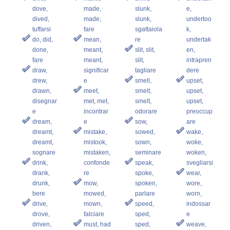
dove,
made,
slunk,
e,
dived,
made,
slunk,
undertoo
tuffarsi
fare
sgattaiola
k,
do, did,
mean,
re
undertak
done,
meant,
slit, slit,
en,
fare
meant,
slit,
intrapren
draw,
significar
tagliare
dere
drew,
e
smell,
upset,
drawn,
meet,
smelt,
upset,
disegnar
met, met,
smelt,
upset,
e
incontrar
odorare
preoccup
dream,
e
sow,
are
dreamt,
mistake,
sowed,
wake,
dreamt,
mistook,
sown,
woke,
sognare
mistaken,
seminare
woken,
drink,
confonde
speak,
svegliarsi
drank,
re
spoke,
wear,
drunk,
mow,
spoken,
wore,
bere
mowed,
parlare
worn,
drive,
mown,
speed,
indossar
drove,
falciare
sped,
e
driven,
must, had
sped,
weave,