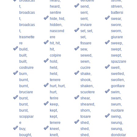
broadcas
heard,
vendere
strove,
t,
heard,
send,
striven,
broadcas
sentire
sent,
battersi
t,
hide, hid,
sent,
swear,
broadcas
hidden,
inviare
swore,
t,
nascond
set, set,
sworn,
trasmette
ere
set,
giurare
re
hit, hit,
fissare
sweep,
build,
hit,
sew,
swept,
built,
colpire
sewed,
swept,
built,
hold,
sewn,
spazzare
costruire
held,
cucire
swell,
burn,
held,
shake,
swelled,
burnt,
tenere
shook,
swollen,
burnt,
hurt, hurt,
shaken,
gonfiare
bruciare
hurt,
scuotere
swim,
burst,
ferire
shear,
swam,
burst,
keep,
sheared,
swum,
burst,
kept,
shorn,
nuotare
scoppiar
kept,
tosare
swing,
e
tenere
shed,
swung,
buy,
kneel,
shed,
swung,
bought,
knelt,
shed,
dondolar