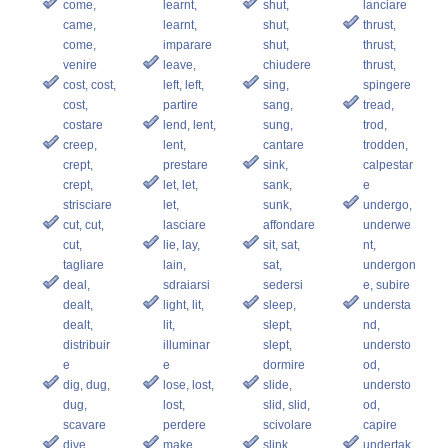
come,
learnt,
shut,
lanciare
came,
learnt,
shut,
thrust,
come,
imparare
shut,
thrust,
venire
leave,
chiudere
thrust,
cost, cost,
left, left,
sing,
spingere
cost,
partire
sang,
tread,
costare
lend, lent,
sung,
trod,
creep,
lent,
cantare
trodden,
crept,
prestare
sink,
calpestar
crept,
let, let,
sank,
e
strisciare
let,
sunk,
undergo,
cut, cut,
lasciare
affondare
underwe
cut,
lie, lay,
sit, sat,
nt,
tagliare
lain,
sat,
undergon
deal,
sdraiarsi
sedersi
e, subire
dealt,
light, lit,
sleep,
understa
dealt,
lit,
slept,
nd,
distribuir
illuminar
slept,
understo
e
e
dormire
od,
dig, dug,
lose, lost,
slide,
understo
dug,
lost,
slid, slid,
od,
scavare
perdere
scivolare
capire
dive,
make,
slink,
undertak