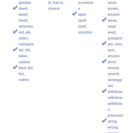
guidare
to, had to,
accelerar
wove,
dwell,
dovere
e
woven,
dwelt,
spell,
tessere
dwelt,
spelt,
weep,
dimorare
spelt,
wept,
eat, ate,
scandire
wept,
eaten,
piangere
mangiare
win, won,
fall, fell,
won,
fallen,
vincere
cadere
wind,
feed, fed,
wound,
fed,
wound,
nutrire
serpeggi
are
withdraw,
withdrew,
withdraw
n,
prelevare
wring,
wrung,