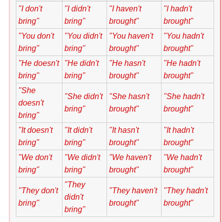
"I don't
"I didn't
"I haven't
"I hadn't
bring"
bring"
brought"
brought"
"You don't
"You didn't
"You haven't
"You hadn't
bring"
bring"
brought"
brought"
"He doesn't
"He didn't
"He hasn't
"He hadn't
bring"
bring"
brought"
brought"
"She
"She didn't
"She hasn't
"She hadn't
doesn't
bring"
brought"
brought"
bring"
"It doesn't
"It didn't
"It hasn't
"It hadn't
bring"
bring"
brought"
brought"
"We don't
"We didn't
"We haven't
"We hadn't
bring"
bring"
brought"
brought"
"They
"They don't
"They haven't
"They hadn't
didn't
bring"
brought"
brought"
bring"