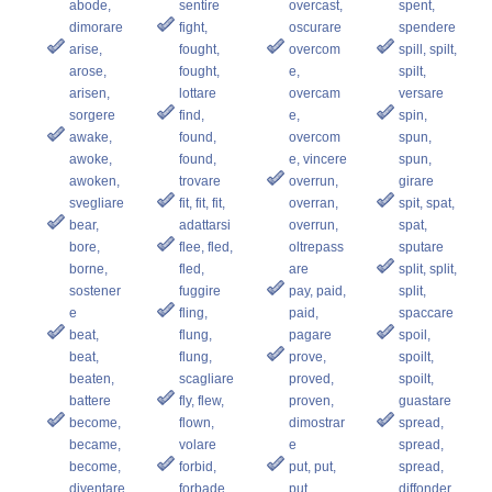
abode,
sentire
overcast,
spent,
dimorare
fight,
oscurare
spendere
arise,
fought,
overcom
spill, spilt,
arose,
fought,
e,
spilt,
arisen,
lottare
overcam
versare
sorgere
find,
e,
spin,
awake,
found,
overcom
spun,
awoke,
found,
e, vincere
spun,
awoken,
trovare
overrun,
girare
svegliare
fit, fit, fit,
overran,
spit, spat,
bear,
adattarsi
overrun,
spat,
bore,
flee, fled,
oltrepass
sputare
borne,
fled,
are
split, split,
sostener
fuggire
pay, paid,
split,
e
fling,
paid,
spaccare
beat,
flung,
pagare
spoil,
beat,
flung,
prove,
spoilt,
beaten,
scagliare
proved,
spoilt,
battere
fly, flew,
proven,
guastare
become,
flown,
dimostrar
spread,
became,
volare
e
spread,
become,
forbid,
put, put,
spread,
diventare
forbade,
put,
diffonder