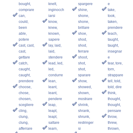
bought,
knelt,
spargere
e
comprare
inginocch
shine,
take,
can,
iarsi
shone,
took,
could,
know,
shone,
taken,
been
knew,
brillare
prendere
able,
known,
shoe,
teach,
potere
sapere
shod,
taught,
cast, cast,
lay, laid,
shod,
taught,
cast,
laid,
ferrare
insegnar
gettare
stendere
shoot,
e
catch,
lead, led,
shot,
tear, tore,
caught,
led,
shot,
torn,
caught,
condurre
sparare
strappare
prendere
lean,
show,
tell, told,
choose,
leant,
showed,
told, dire
chose,
leant,
shown,
think,
chosen,
pendere
mostrare
thought,
scegliere
leap,
shrink,
thought,
cling,
leapt,
shrank,
pensare
clung,
leapt,
shrunk,
throw,
clung,
saltare
restringer
threw,
afferrare
learn,
si
thrown,