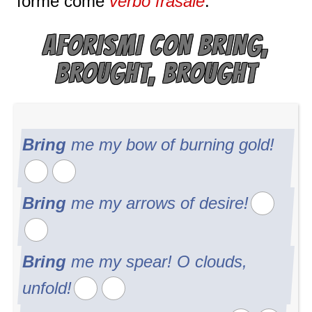
forme come
verbo frasale
.
AFORISMI CON BRING,
BROUGHT, BROUGHT
Bring
me my bow of burning gold!
Bring
me my arrows of desire!
Bring
me my spear! O clouds,
unfold!