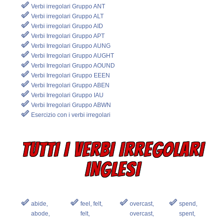
Verbi irregolari Gruppo ANT
Verbi irregolari Gruppo ALT
Verbi irregolari Gruppo AID
Verbi Irregolari Gruppo APT
Verbi Irregolari Gruppo AUNG
Verbi Irregolari Gruppo AUGHT
Verbi Irregolari Gruppo AOUND
Verbi Irregolari Gruppo EEEN
Verbi Irregolari Gruppo ABEN
Verbi Irregolari Gruppo IAU
Verbi Irregolari Gruppo ABWN
Esercizio con i verbi irregolari
TUTTI I VERBI IRREGOLARI
INGLESI
abide,
feel, felt,
overcast,
spend,
abode,
felt,
overcast,
spent,