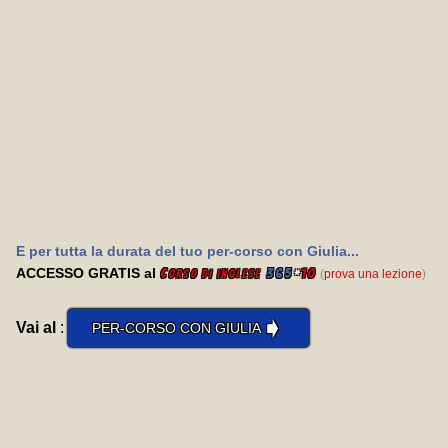
E per tutta la durata del tuo per-corso con Giulia...
ACCESSO GRATIS al
C
365
*
10
(
prova una lezione
)
orso di inglese
➧
Vai al
:
PER-CORSO CON GIULIA