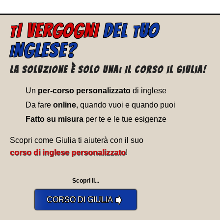
I VERGOGNI
DEL
UO
T
T
NGLESE?
I
La soluzione è solo una: Il corso il Giulia!
Un
per-corso personalizzato
di inglese
Da fare
online
, quando vuoi e quando puoi
Fatto su misura
per te e le tue esigenze
Scopri come Giulia ti aiuterà con il suo
corso di inglese personalizzato
!
Scopri il...
➧
CORSO DI GIULIA