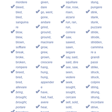
mordere
given,
squillare
stung,
bleed,
dare
rise, rose,
pungere
bled,
go, went,
risen,
stink,
bled,
gone,
alzarsi
stank,
sanguina
andare
run, ran,
stunk,
re
grind,
run,
puzzare
blow,
ground,
correre
stride,
blew,
ground,
saw,
strode,
blown,
macinare
sawed,
stridden,
soffiare
grow,
sawn,
cammina
break,
grew,
segare
re a
broke,
grown,
say, said,
grandi
broken,
crescere
said, dire
passi
rompere
hang,
see, saw,
strike,
breed,
hung,
seen,
struck,
bred,
hung,
vedere
struck,
bred,
appender
seek,
colpire
allevare
e
sought,
string,
bring,
have,
sought,
strung,
brought,
had, had,
cercare
strung,
brought,
avere
sell, sold,
incordare
portare
hear,
sold,
strive,