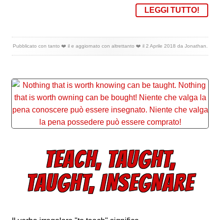
LEGGI TUTTO!
Pubblicato con tanto ❤️ il
e aggiornato con altrettanto ❤️ il
2 Aprile 2018
da
Jonathan
.
TEACH, TAUGHT,
TAUGHT, INSEGNARE