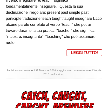
Il verbo irregolare "to teach" significa
fondamentalmente insegnare... Questa la sua
declinazione irregolare: present past simple past
participle traduzione teach taught taught insegnare Ecco
alcune parole correlate al verbo "teach" che potrai
trovare durante la tua pratica: "teacher" che significa
"maestro, insegnante". "teaching" che può assumere il
ruolo...
LEGGI TUTTO!
Pubblicato con tanto ❤️ il
31 Dicembre 2010
e aggiornato con altrettanto ❤️ il
3 Aprile
2018
da
Jonathan
.
CATCH, CAUGHT,
CAUGHT, PRENDERE