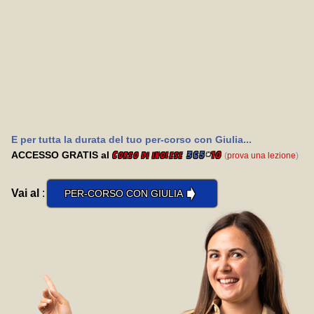
E per tutta la durata del tuo per-corso con Giulia...
ACCESSO GRATIS al
C
365
*
10
(
prova una lezione
)
orso di inglese
➧
Vai al
:
PER-CORSO CON GIULIA