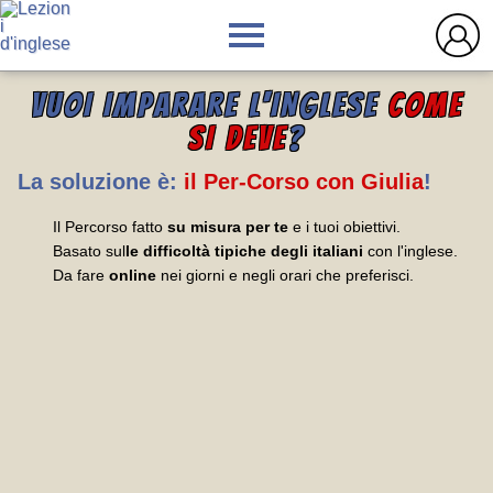
VUOI IMPARARE L'INGLESE
COME
SI DEVE
?
La soluzione è:
il Per-Corso con Giulia
!
Il Percorso fatto
su misura per te
e i tuoi obiettivi.
Basato sul
le difficoltà tipiche degli italiani
con l'inglese.
Da fare
online
nei giorni e negli orari che preferisci.