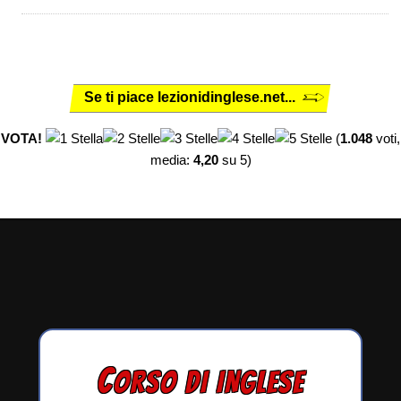
Se ti piace lezionidinglese.net...
VOTA!
(
1.048
voti,
media:
4,20
su 5)
C
ORSO DI INGLESE