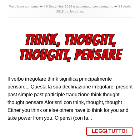
Pubblicato con tanto ❤️ il
6 Settembre 2014
e aggiornato con altrettanto ❤️ il
3 Aprile
2018
da
Jonathan
.
THINK, THOUGHT,
THOUGHT, PENSARE
Il verbo irregolare think significa principalmente
pensare... Questa la sua declinazione irregolare: present
past simple past participle traduzione think thought
thought pensare Aforismi con think, thought, thought
Either you think or else others have to think for you and
take power from you. O pensi (con la...
LEGGI TUTTO!