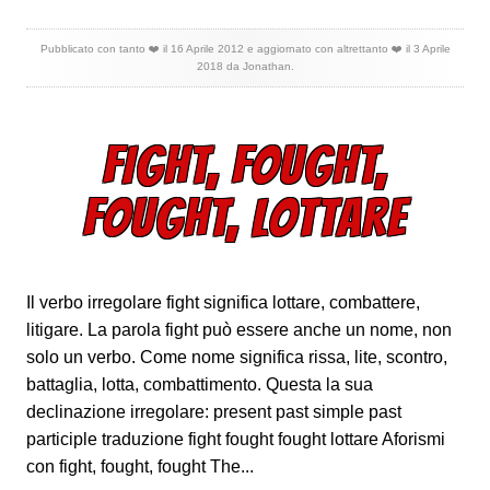
Pubblicato con tanto ❤️ il
16 Aprile 2012
e aggiornato con altrettanto ❤️ il
3 Aprile
2018
da
Jonathan
.
FIGHT, FOUGHT,
FOUGHT, LOTTARE
Il verbo irregolare fight significa lottare, combattere,
litigare. La parola fight può essere anche un nome, non
solo un verbo. Come nome significa rissa, lite, scontro,
battaglia, lotta, combattimento. Questa la sua
declinazione irregolare: present past simple past
participle traduzione fight fought fought lottare Aforismi
con fight, fought, fought The...