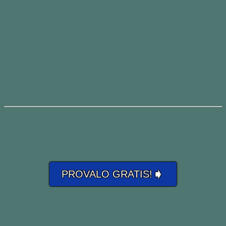
➧
PROVALO GRATIS!
You made it burst!