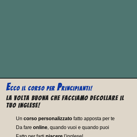
past
past
present
traduz
simple
participle
burst
burst
burst
scopp
E
P
CCO
IL CORSO PER
RINCIPIANTI!
La volta buona che facciamo decollare il
tuo inglese!
Un
corso personalizzato
fatto apposta per te
Da fare
online
, quando vuoi e quando puoi
Fatto per farti
piacere
l'inglese!