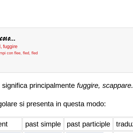
colo...
d, fuggire
pi con flee, fled, fled
significa principalmente
fuggire, scappare
golare si presenta in questa modo:
ent
past simple
past participle
tradu