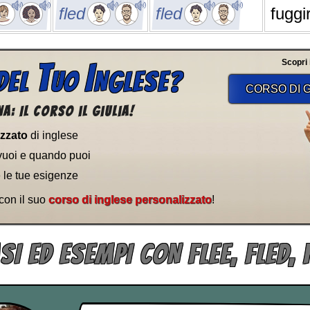
fled
fled
fuggi
T
I
Scopri il
DEL
UO
NGLESE?
CORSO DI G
a: Il corso il Giulia!
izzato
di inglese
vuoi e quando puoi
e le tue esigenze
 con il suo
corso di inglese personalizzato
!
SI ED ESEMPI CON FLEE, FLED, 