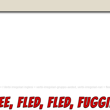
>
I Verbi irregolari inglesi
>
verbi-irregolari-gruppo-aeded
,
verbi-irregolari-rari
>
fle
EE, FLED, FLED, FUGG