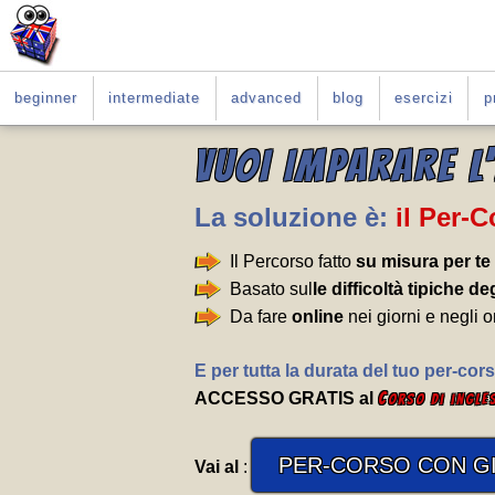
beginner
intermediate
advanced
blog
esercizi
p
VUOI IMPARARE L
La soluzione è:
il Per-
Il Percorso fatto
su misura per te
Basato sul
le difficoltà tipiche deg
Da fare
online
nei giorni e negli o
E per tutta la durata del tuo per-cors
ACCESSO GRATIS al
C
orso di ingle
PER-CORSO CON GI
Vai al
: