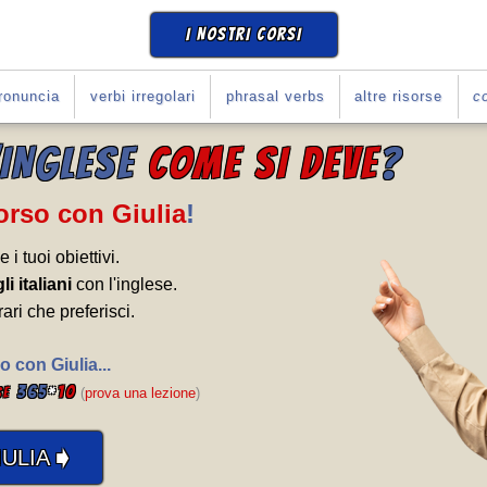
I NOSTRI CORSI
ronuncia
verbi irregolari
phrasal verbs
altre risorse
co
'INGLESE
COME SI DEVE
?
Corso con Giulia
!
e i tuoi obiettivi.
li italiani
con l'inglese.
rari che preferisci.
o con Giulia...
365
*
10
se
(
prova una lezione
)
➧
ULIA