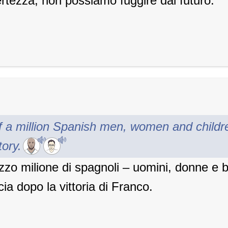
ertezza, non possiamo fuggire dal futuro.
alf a million Spanish men, women and childr
tory.
zo milione di spagnoli – uomini, donne e 
a dopo la vittoria di Franco.