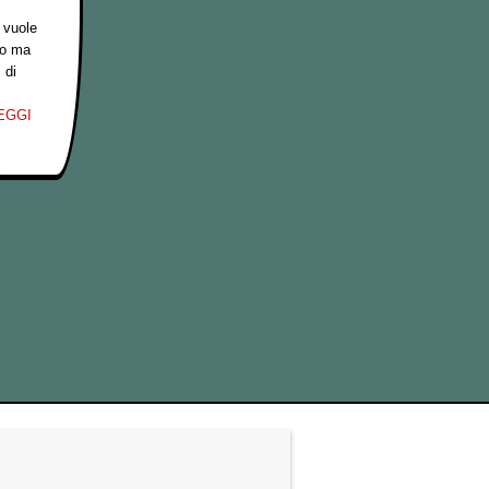
 vuole
lo ma
 di
EGGI