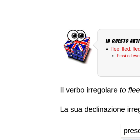
In questo arti
flee, fled, fle
Frasi ed esem
Il verbo irregolare
to flee
La sua declinazione irre
pres