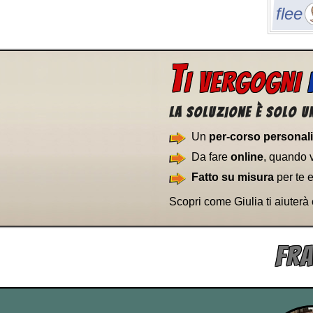
flee
T
I VERGOGNI
La soluzione è solo un
Un
per-corso personal
Da fare
online
, quando 
Fatto su misura
per te 
Scopri come Giulia ti aiuterà
FRA