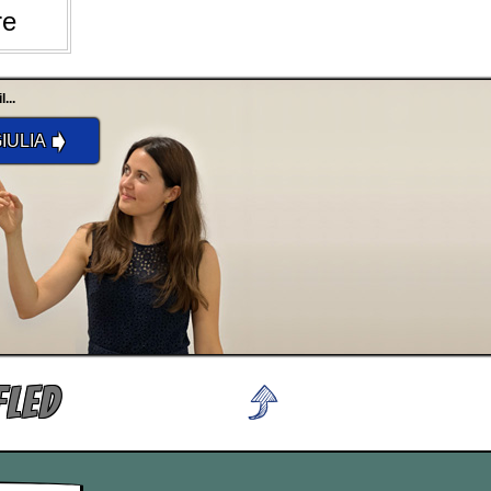
re
...
➧
IULIA
FLED