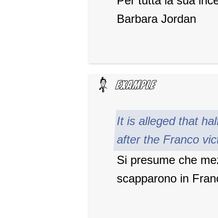
Per tutta la sua inc
Barbara Jordan
It is alleged that h
after the Franco vic
Si presume che mez
scapparono in Franci