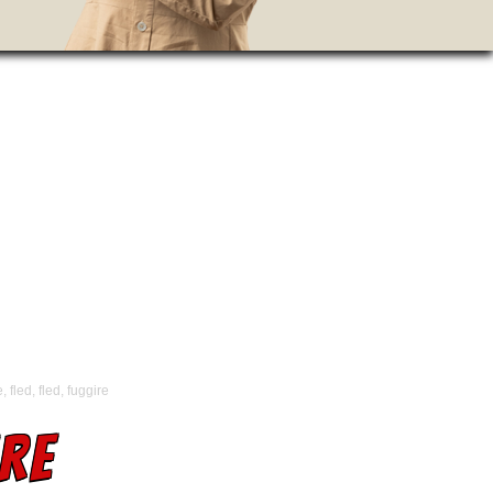
e, fled, fled, fuggire
IRE