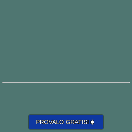
➧
PROVALO GRATIS!