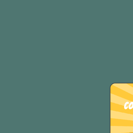
Gli elicotteri non volano
Tom Clancy
You’ve never lived till y
Non hai mai vissuto finc
Bessie Coleman
Co