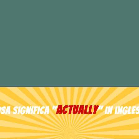
, vibrano talmente male che il suolo li respi
ou’ve flown!
hé non hai volato!
TEST DI INGLESE
actually
sa significa "
" in ingle