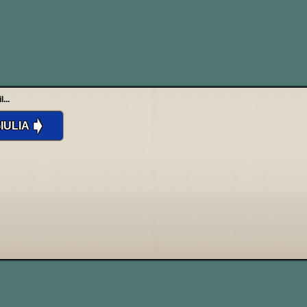
persona singolare nella
...
➧
IULIA