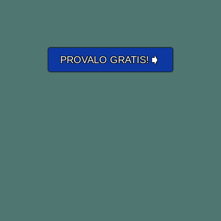
➧
PROVALO GRATIS!
FRASI CON FLY, FLEW, FLOWN
 having fun.
i diverte.
t kite one can fly.
lone più alto che uno puo’ far volare.