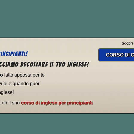
vi proprio rivederti come si forma la terza 
e Present
.
esca
oppure
volo
.
Scopri il
INCIPIANTI!
CORSO DI G
cciamo decollare il tuo inglese!
to
fatto apposta per te
vuoi e quando puoi
nglese!
 con il suo
corso di inglese per principianti
!
ne irregolare: