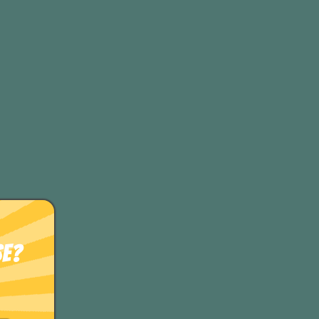
nge.
se?