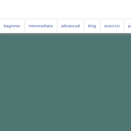
beginner
intermediate
advanced
blog
esercizi
p
VUOI IMPARARE L'INGLE
La soluzione è:
il Per-
Il Percorso fatto
su misura per te
Basato sul
le difficoltà tipiche deg
Da fare
online
nei giorni e negli o
E per tutta la durata del tuo per-cors
ACCESSO GRATIS al
C
orso di ingle
PER-CORSO CON GI
Vai al
: