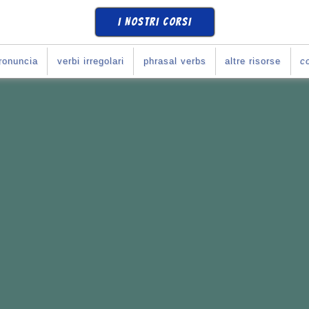
I NOSTRI CORSI
ronuncia
verbi irregolari
phrasal verbs
altre risorse
co
SE
COME SI DEVE
?
Corso con Giulia
!
e i tuoi obiettivi.
li italiani
con l'inglese.
rari che preferisci.
o con Giulia...
365
*
10
se
(
prova una lezione
)
➧
ULIA