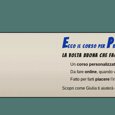
Se non te lo ricordavi de
nostra lezione sul
Simpl
Talvolta può significare
E
P
CCO
IL CORSO PER
R
La volta buona che fa
Un
corso personalizza
Da fare
online
, quando 
Fatto per farti
piacere
l'i
Scopri come Giulia ti aiuterà
Questa la sua declinazio