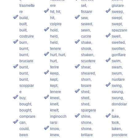
trasmette
ere
set,
giurare
re
hit, hit,
fissare
sweep,
build,
hit,
sew,
swept,
built,
colpire
sewed,
swept,
built,
hold,
sewn,
spazzare
costruire
held,
cucire
swell,
burn,
held,
shake,
swelled,
burnt,
tenere
shook,
swollen,
burnt,
hurt, hurt,
shaken,
gonfiare
bruciare
hurt,
scuotere
swim,
burst,
ferire
shear,
swam,
burst,
keep,
sheared,
swum,
burst,
kept,
shorn,
nuotare
scoppiar
kept,
tosare
swing,
e
tenere
shed,
swung,
buy,
kneel,
shed,
swung,
bought,
knelt,
shed,
dondolar
bought,
knelt,
spargere
e
comprare
inginocch
shine,
take,
can,
iarsi
shone,
took,
could,
know,
shone,
taken,
been
knew,
brillare
prendere