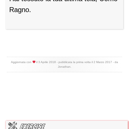
Ragno.
Aggiornata con
il
3 Aprile 2018
- pubblicata la prima volta il
2 Marzo 2017
- da
Jonathan
.