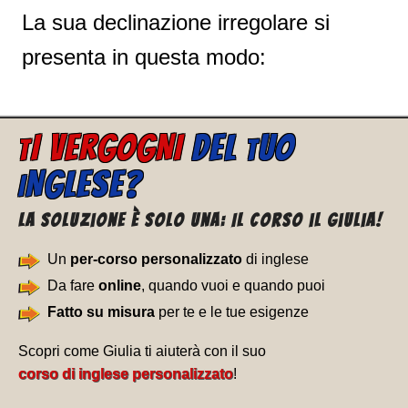
La sua declinazione irregolare si
presenta in questa modo:
I VERGOGNI
DEL
UO
T
T
NGLESE?
I
La soluzione è solo una: Il corso il Giulia!
Un
per-corso personalizzato
di inglese
Da fare
online
, quando vuoi e quando puoi
Fatto su misura
per te e le tue esigenze
Scopri come Giulia ti aiuterà con il suo
corso di inglese personalizzato
!