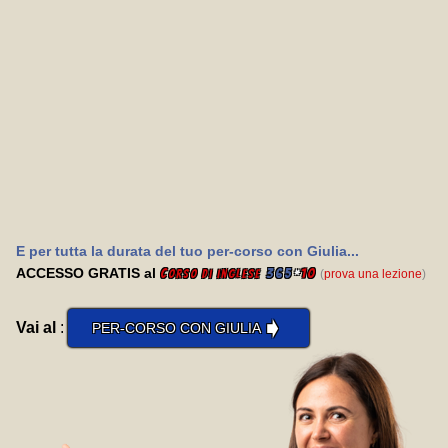
E per tutta la durata del tuo per-corso con Giulia...
ACCESSO GRATIS al
C
365
*
10
(
prova una lezione
)
orso di inglese
➧
Vai al
:
PER-CORSO CON GIULIA