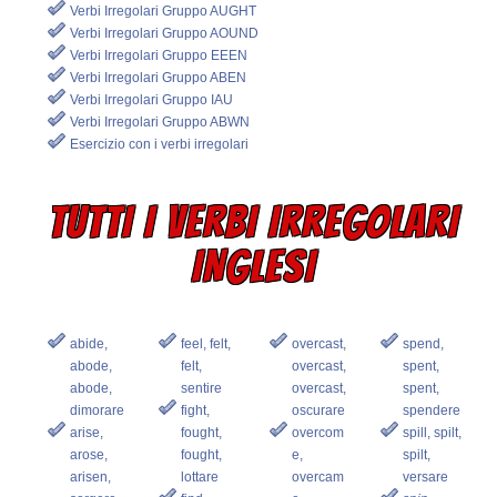
Verbi Irregolari Gruppo AUGHT
Verbi Irregolari Gruppo AOUND
Verbi Irregolari Gruppo EEEN
Verbi Irregolari Gruppo ABEN
Verbi Irregolari Gruppo IAU
Verbi Irregolari Gruppo ABWN
Esercizio con i verbi irregolari
TUTTI I VERBI IRREGOLARI
INGLESI
abide,
feel, felt,
overcast,
spend,
abode,
felt,
overcast,
spent,
abode,
sentire
overcast,
spent,
dimorare
fight,
oscurare
spendere
arise,
fought,
overcom
spill, spilt,
arose,
fought,
e,
spilt,
arisen,
lottare
overcam
versare