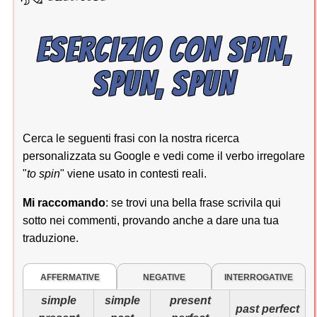
ESERCIZIO CON SPIN,
SPUN, SPUN
Cerca le seguenti frasi con la nostra ricerca
personalizzata su Google e vedi come il verbo irregolare
"
to spin
" viene usato in contesti reali.
Mi raccomando
: se trovi una bella frase scrivila qui
sotto nei commenti, provando anche a dare una tua
traduzione.
AFFERMATIVE
NEGATIVE
INTERROGATIVE
simple
simple
present
past perfect