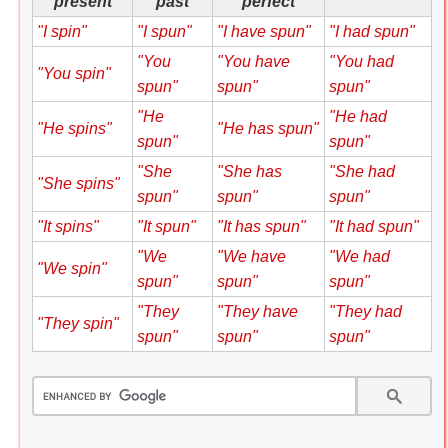
present
past
perfect
"I spin"
"I spun"
"I have spun"
"I had spun"
"You
"You have
"You had
"You spin"
spun"
spun"
spun"
"He
"He had
"He spins"
"He has spun"
spun"
spun"
"She
"She has
"She had
"She spins"
spun"
spun"
spun"
"It spins"
"It spun"
"It has spun"
"It had spun"
"We
"We have
"We had
"We spin"
spun"
spun"
spun"
"They
"They have
"They had
"They spin"
spun"
spun"
spun"