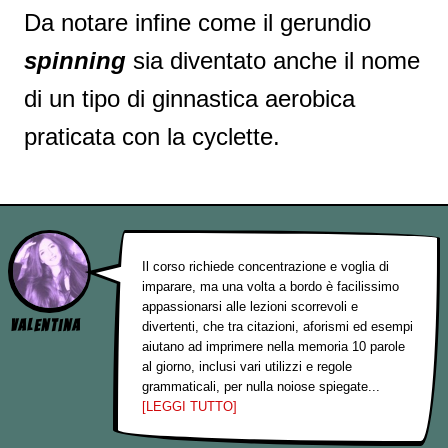
Da notare infine come il gerundio
spinning
sia diventato anche il nome
di un tipo di ginnastica aerobica
praticata con la cyclette.
Il corso richiede concentrazione e voglia di
imparare, ma una volta a bordo è facilissimo
appassionarsi alle lezioni scorrevoli e
Valentina
divertenti, che tra citazioni, aforismi ed esempi
aiutano ad imprimere nella memoria 10 parole
al giorno, inclusi vari utilizzi e regole
grammaticali, per nulla noiose spiegate...
[LEGGI TUTTO]