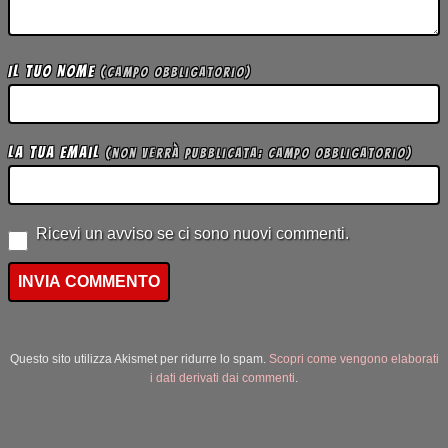
Il tuo Nome
(campo obbligatorio)
La tua Email
(non verrà pubblicata; campo obbligatorio)
Ricevi un avviso se ci sono nuovi commenti.
Questo sito utilizza Akismet per ridurre lo spam.
Scopri come vengono elaborati
i dati derivati dai commenti
.