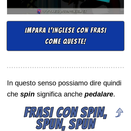
IMPARA L'INGLESE CON FRASI
COME QUESTE!
In questo senso possiamo dire quindi
che
spin
significa anche
pedalare
.
FRASI CON SPIN,
SPUN, SPUN