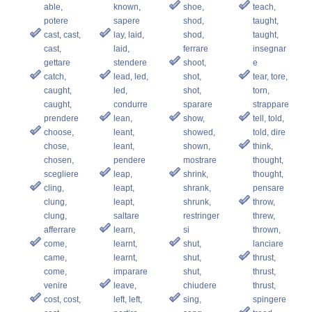
able,
known,
shoe,
teach,
potere
sapere
shod,
taught,
cast, cast,
lay, laid,
shod,
taught,
cast,
laid,
ferrare
insegnar
gettare
stendere
shoot,
e
catch,
lead, led,
shot,
tear, tore,
caught,
led,
shot,
torn,
caught,
condurre
sparare
strappare
prendere
lean,
show,
tell, told,
choose,
leant,
showed,
told, dire
chose,
leant,
shown,
think,
chosen,
pendere
mostrare
thought,
scegliere
leap,
shrink,
thought,
cling,
leapt,
shrank,
pensare
clung,
leapt,
shrunk,
throw,
clung,
saltare
restringer
threw,
afferrare
learn,
si
thrown,
come,
learnt,
shut,
lanciare
came,
learnt,
shut,
thrust,
come,
imparare
shut,
thrust,
venire
leave,
chiudere
thrust,
cost, cost,
left, left,
sing,
spingere