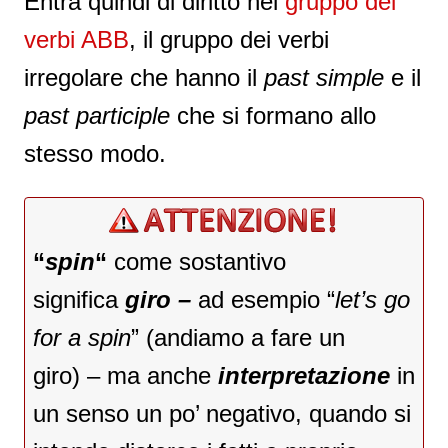
Entra quindi di diritto nel
gruppo dei
verbi ABB
, il gruppo dei verbi
irregolare che hanno il
past simple
e il
past participle
che si formano allo
stesso modo.
“
spin
“
come sostantivo
significa
giro –
ad esempio “
let’s go
for a spin
” (andiamo a fare un
giro) – ma anche
interpretazione
in
un senso un po’ negativo, quando si