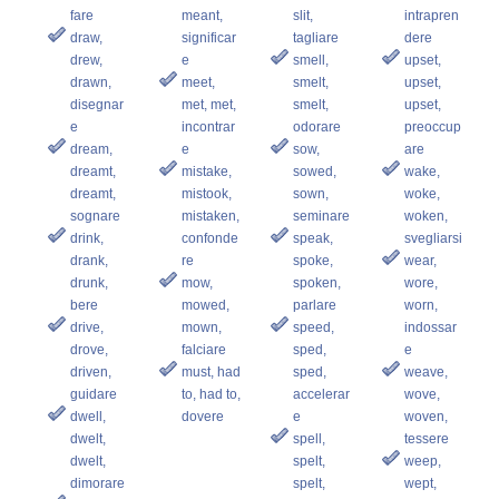
fare
meant,
slit,
intrapren
draw,
significar
tagliare
dere
drew,
e
smell,
upset,
drawn,
meet,
smelt,
upset,
disegnar
met, met,
smelt,
upset,
e
incontrar
odorare
preoccup
dream,
e
sow,
are
dreamt,
mistake,
sowed,
wake,
dreamt,
mistook,
sown,
woke,
sognare
mistaken,
seminare
woken,
drink,
confonde
speak,
svegliarsi
drank,
re
spoke,
wear,
drunk,
mow,
spoken,
wore,
bere
mowed,
parlare
worn,
drive,
mown,
speed,
indossar
drove,
falciare
sped,
e
driven,
must, had
sped,
weave,
guidare
to, had to,
accelerar
wove,
dwell,
dovere
e
woven,
dwelt,
spell,
tessere
dwelt,
spelt,
weep,
dimorare
spelt,
wept,