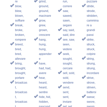
re
grind,
run,
puzzare
blow,
ground,
correre
stride,
blew,
ground,
saw,
strode,
blown,
macinare
sawed,
stridden,
soffiare
grow,
sawn,
cammina
break,
grew,
segare
re a
broke,
grown,
say, said,
grandi
broken,
crescere
said, dire
passi
rompere
hang,
see, saw,
strike,
breed,
hung,
seen,
struck,
bred,
hung,
vedere
struck,
bred,
appender
seek,
colpire
allevare
e
sought,
string,
bring,
have,
sought,
strung,
brought,
had, had,
cercare
strung,
brought,
avere
sell, sold,
incordare
portare
hear,
sold,
strive,
broadcas
heard,
vendere
strove,
t,
heard,
send,
striven,
broadcas
sentire
sent,
battersi
t,
hide, hid,
sent,
swear,
broadcas
hidden,
inviare
swore,
t,
nascond
set, set,
sworn,