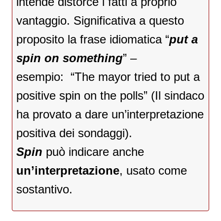
intende distorce i fatti a proprio
vantaggio. Significativa a questo
proposito la frase idiomatica “
put a
spin on something
” –
esempio: “The mayor tried to put a
positive spin on the polls” (Il sindaco
ha provato a dare un’interpretazione
positiva dei sondaggi).
Spin
può indicare anche
un’interpretazione
, usato come
sostantivo.