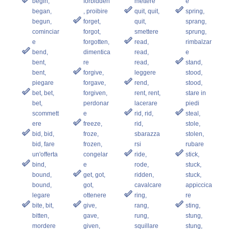
begin,
forbidden
mettere
e
began,
, proibire
quit, quit,
spring,
begun,
forget,
quit,
sprang,
cominciar
forgot,
smettere
sprung,
e
forgotten,
read,
rimbalzar
bend,
dimentica
read,
e
bent,
re
read,
stand,
bent,
forgive,
leggere
stood,
piegare
forgave,
rend,
stood,
bet, bet,
forgiven,
rent, rent,
stare in
bet,
perdonar
lacerare
piedi
scommett
e
rid, rid,
steal,
ere
freeze,
rid,
stole,
bid, bid,
froze,
sbarazza
stolen,
bid, fare
frozen,
rsi
rubare
un'offerta
congelar
ride,
stick,
bind,
e
rode,
stuck,
bound,
get, got,
ridden,
stuck,
bound,
got,
cavalcare
appiccica
legare
ottenere
ring,
re
bite, bit,
give,
rang,
sting,
bitten,
gave,
rung,
stung,
mordere
given,
squillare
stung,