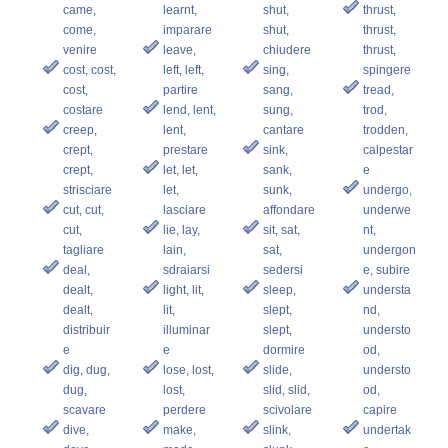
came,
learnt,
shut,
thrust,
come,
imparare
shut,
thrust,
venire
leave,
chiudere
thrust,
cost, cost,
left, left,
sing,
spingere
cost,
partire
sang,
tread,
costare
lend, lent,
sung,
trod,
creep,
lent,
cantare
trodden,
crept,
prestare
sink,
calpestar
crept,
let, let,
sank,
e
strisciare
let,
sunk,
undergo,
cut, cut,
lasciare
affondare
underwe
cut,
lie, lay,
sit, sat,
nt,
tagliare
lain,
sat,
undergon
deal,
sdraiarsi
sedersi
e, subire
dealt,
light, lit,
sleep,
understa
dealt,
lit,
slept,
nd,
distribuir
illuminar
slept,
understo
e
e
dormire
od,
dig, dug,
lose, lost,
slide,
understo
dug,
lost,
slid, slid,
od,
scavare
perdere
scivolare
capire
dive,
make,
slink,
undertak