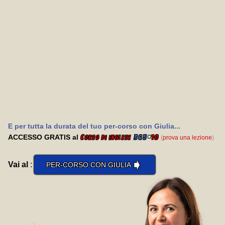
E per tutta la durata del tuo per-corso con Giulia...
ACCESSO GRATIS al
C
365
*
10
(
prova una lezione
)
orso di inglese
➧
Vai al
:
PER-CORSO CON GIULIA