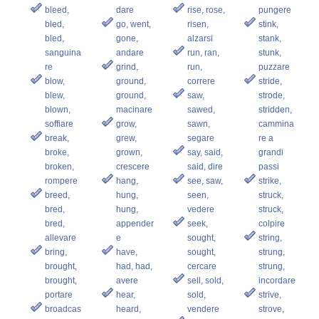
bleed,
dare
rise, rose,
pungere
bled,
go, went,
risen,
stink,
bled,
gone,
alzarsi
stank,
sanguina
andare
run, ran,
stunk,
re
grind,
run,
puzzare
blow,
ground,
correre
stride,
blew,
ground,
saw,
strode,
blown,
macinare
sawed,
stridden,
soffiare
grow,
sawn,
cammina
break,
grew,
segare
re a
broke,
grown,
say, said,
grandi
broken,
crescere
said, dire
passi
rompere
hang,
see, saw,
strike,
breed,
hung,
seen,
struck,
bred,
hung,
vedere
struck,
bred,
appender
seek,
colpire
allevare
e
sought,
string,
bring,
have,
sought,
strung,
brought,
had, had,
cercare
strung,
brought,
avere
sell, sold,
incordare
portare
hear,
sold,
strive,
broadcas
heard,
vendere
strove,