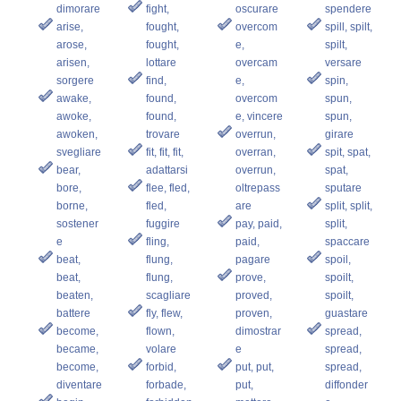
dimorare
fight,
oscurare
spendere
arise,
fought,
overcom
spill, spilt,
arose,
fought,
e,
spilt,
arisen,
lottare
overcam
versare
sorgere
find,
e,
spin,
awake,
found,
overcom
spun,
awoke,
found,
e, vincere
spun,
awoken,
trovare
overrun,
girare
svegliare
fit, fit, fit,
overran,
spit, spat,
bear,
adattarsi
overrun,
spat,
bore,
flee, fled,
oltrepass
sputare
borne,
fled,
are
split, split,
sostener
fuggire
pay, paid,
split,
e
fling,
paid,
spaccare
beat,
flung,
pagare
spoil,
beat,
flung,
prove,
spoilt,
beaten,
scagliare
proved,
spoilt,
battere
fly, flew,
proven,
guastare
become,
flown,
dimostrar
spread,
became,
volare
e
spread,
become,
forbid,
put, put,
spread,
diventare
forbade,
put,
diffonder