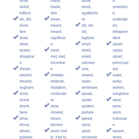
dove,
made,
slunk,
e,
dived,
made,
slunk,
undertoo
tuffarsi
fare
sgattaiola
k,
do, did,
mean,
re
undertak
done,
meant,
slit, slit,
en,
fare
meant,
slit,
intrapren
draw,
significar
tagliare
dere
drew,
e
smell,
upset,
drawn,
meet,
smelt,
upset,
disegnar
met, met,
smelt,
upset,
e
incontrar
odorare
preoccup
dream,
e
sow,
are
dreamt,
mistake,
sowed,
wake,
dreamt,
mistook,
sown,
woke,
sognare
mistaken,
seminare
woken,
drink,
confonde
speak,
svegliarsi
drank,
re
spoke,
wear,
drunk,
mow,
spoken,
wore,
bere
mowed,
parlare
worn,
drive,
mown,
speed,
indossar
drove,
falciare
sped,
e
driven,
must, had
sped,
weave,
guidare
to, had to,
accelerar
wove,