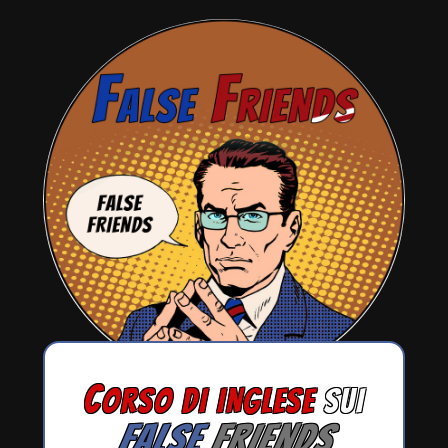
C
ORSO DI INGLESE
SUI
FALSE
FRIENDS