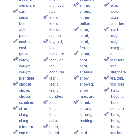
comprare
inginocch
shine,
take,
can,
iarsi
shone,
took,
could,
know,
shone,
taken,
been
knew,
brillare
prendere
able,
known,
shoe,
teach,
potere
sapere
shod,
taught,
cast, cast,
lay, laid,
shod,
taught,
cast,
laid,
ferrare
insegnar
gettare
stendere
shoot,
e
catch,
lead, led,
shot,
tear, tore,
caught,
led,
shot,
torn,
caught,
condurre
sparare
strappare
prendere
lean,
show,
tell, told,
choose,
leant,
showed,
told, dire
chose,
leant,
shown,
think,
chosen,
pendere
mostrare
thought,
scegliere
leap,
shrink,
thought,
cling,
leapt,
shrank,
pensare
clung,
leapt,
shrunk,
throw,
clung,
saltare
restringer
threw,
afferrare
learn,
si
thrown,
come,
learnt,
shut,
lanciare