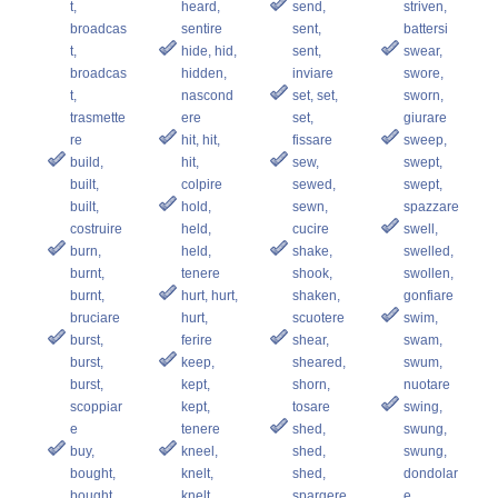
t,
heard,
send,
striven,
broadcas
sentire
sent,
battersi
t,
hide, hid,
sent,
swear,
broadcas
hidden,
inviare
swore,
t,
nascond
set, set,
sworn,
trasmette
ere
set,
giurare
re
hit, hit,
fissare
sweep,
build,
hit,
sew,
swept,
built,
colpire
sewed,
swept,
built,
hold,
sewn,
spazzare
costruire
held,
cucire
swell,
burn,
held,
shake,
swelled,
burnt,
tenere
shook,
swollen,
burnt,
hurt, hurt,
shaken,
gonfiare
bruciare
hurt,
scuotere
swim,
burst,
ferire
shear,
swam,
burst,
keep,
sheared,
swum,
burst,
kept,
shorn,
nuotare
scoppiar
kept,
tosare
swing,
e
tenere
shed,
swung,
buy,
kneel,
shed,
swung,
bought,
knelt,
shed,
dondolar
bought,
knelt,
spargere
e