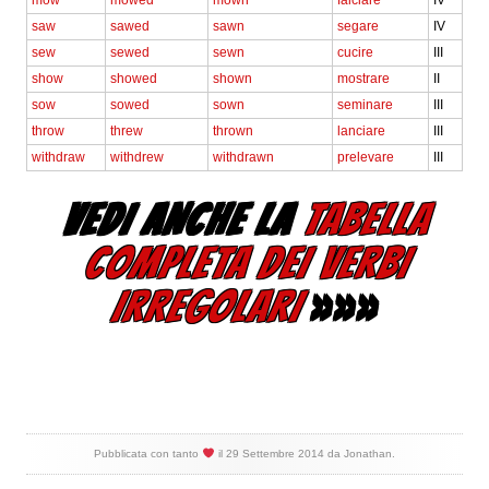
mow
mowed
mown
falciare
IV
saw
sawed
sawn
segare
IV
sew
sewed
sewn
cucire
III
show
showed
shown
mostrare
II
sow
sowed
sown
seminare
III
throw
threw
thrown
lanciare
III
withdraw
withdrew
withdrawn
prelevare
III
VEDI ANCHE LA
TABELLA
COMPLETA DEI VERBI
IRREGOLARI
»»»
Pubblicata con tanto
il
29 Settembre 2014
da
Jonathan
.