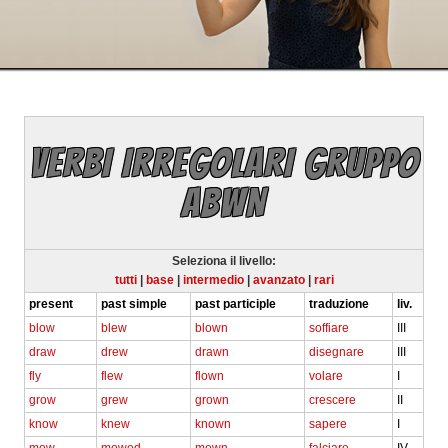
VERBI IRREGOLARI GRUPPO
ABWN
Seleziona il livello:
tutti
|
base
|
intermedio
|
avanzato
|
rari
present
past simple
past participle
traduzione
liv.
blow
blew
blown
soffiare
III
draw
drew
drawn
disegnare
III
fly
flew
flown
volare
I
grow
grew
grown
crescere
II
know
knew
known
sapere
I