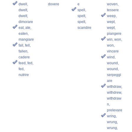
dwell,
dovere
e
woven,
dwelt,
spell,
tessere
dwelt,
spelt,
weep,
dimorare
spelt,
wept,
eat, ate,
scandire
wept,
eaten,
piangere
mangiare
win, won,
fall, fell,
won,
fallen,
vincere
cadere
wind,
feed, fed,
wound,
fed,
wound,
nutrire
serpeggi
are
withdraw,
withdrew,
withdraw
n,
prelevare
wring,
wrung,
wrung,