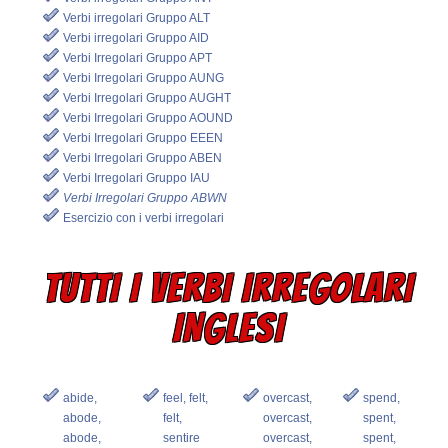
Verbi irregolari Gruppo ALT
Verbi irregolari Gruppo AID
Verbi Irregolari Gruppo APT
Verbi Irregolari Gruppo AUNG
Verbi Irregolari Gruppo AUGHT
Verbi Irregolari Gruppo AOUND
Verbi Irregolari Gruppo EEEN
Verbi Irregolari Gruppo ABEN
Verbi Irregolari Gruppo IAU
Verbi Irregolari Gruppo ABWN
Esercizio con i verbi irregolari
TUTTI I VERBI IRREGOLARI
INGLESI
abide,
feel, felt,
overcast,
spend,
abode,
felt,
overcast,
spent,
abode,
sentire
overcast,
spent,