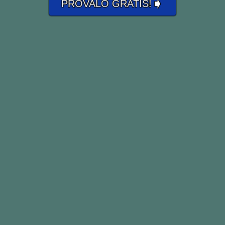
➧
PROVALO GRATIS!
The sky was overcast with dark
clouds, and a gentle rain began to
fall.
Il cielo era coperto da nuvole scure, e
una leggera pioggia ha iniziato a
cadere.
He overcast the edge of the fabric to