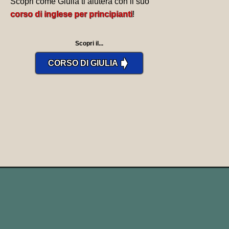
Scopri come Giulia ti aiuterà con il suo
corso di inglese per principianti
!
Scopri il...
➧
CORSO DI GIULIA
La declinazione è la stessa del verbo
irregolare
to cast.