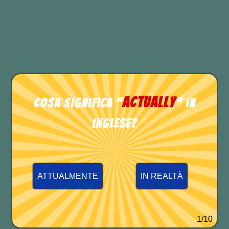
TEST DI INGLESE
actually
Cosa significa "
" in
inglese?
ATTUALMENTE
IN REALTÀ
1/10