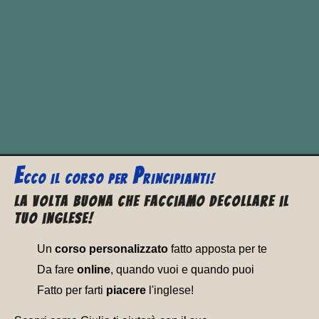
present
past simple
past partic
overcast
overcast
overcast
E
P
CCO
IL CORSO PER
RINCIPIANTI!
La volta buona che facciamo decollare il
tuo inglese!
Un
corso personalizzato
fatto apposta per te
Da fare
online
, quando vuoi e quando puoi
Fatto per farti
piacere
l'inglese!