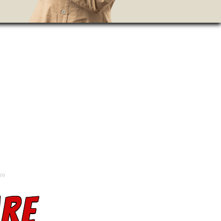
are
ARE