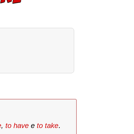
e
,
to have
e
to take
.