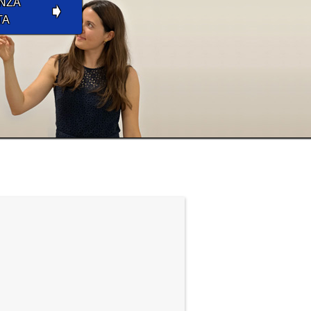
NZA
➧
TA