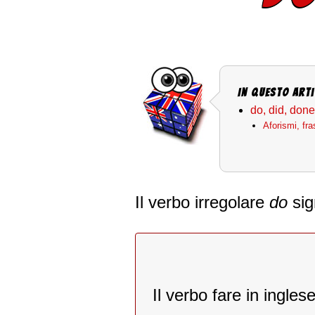
In questo arti
do, did, done
Aforismi, fr
Il verbo irregolare
do
si
Il verbo fare in ingle