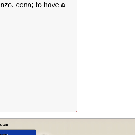
anzo, cena; to have
a
a tua