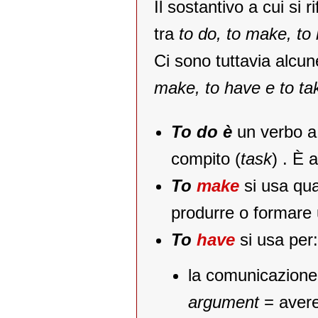
Il sostantivo a cui si 
tra
to do, to make, to 
Ci sono tuttavia alcun
make, to have e to ta
To do è
un verbo a 
compito (
task
) . È 
To
make
si usa qua
produrre o formare 
To
have
si usa per:
la comunicazione
argument
= avere