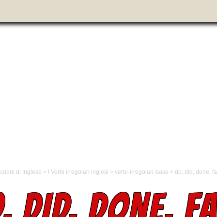
ezioni di Inglese
>
I Verbi irregolari inglesi
>
verbi-irregolari-base
>
do, did, done, f
, DID, DONE, F