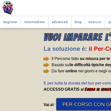
beginner
intermediate
advanced
blog
esercizi
p
VUOI IMPARARE L
La soluzione è:
il Per-
Il Percorso fatto
su misura per te
Basato sul
le difficoltà tipiche deg
Da fare
online
nei giorni e negli o
E per tutta la durata del tuo per-cors
ACCESSO GRATIS al
C
orso di ingle
PER-CORSO CON GI
Vai al
: