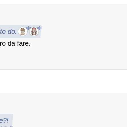
 to do.
ro da fare.
e?!