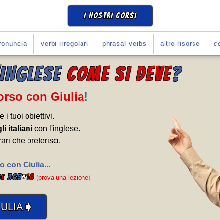
I NOSTRI CORSI
ronuncia
verbi irregolari
phrasal verbs
altre risorse
co
'INGLESE
COME SI DEVE
?
Corso con Giulia
!
e i tuoi obiettivi.
li italiani
con l'inglese.
rari che preferisci.
o con Giulia...
365
*
10
se
(
prova una lezione
)
➧
ULIA