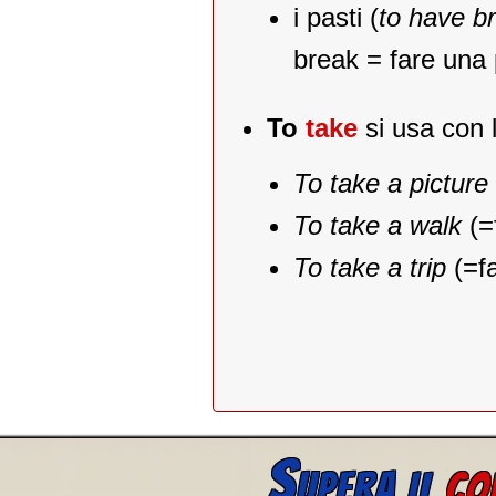
i pasti (
to have br
break = fare una
To
take
si usa con 
To take a picture
To take a walk
(=
To take a trip
(=fa
S
UPERA IL
CO