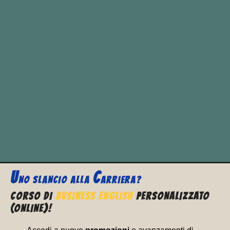
scatto, trasmissione (meccanica).
Drove
significa
mandria
come
sostantivo singolare. Mentre
droves
significa
flotta
come sostantivo
plurale.
Mentre
driven
può essere anche un
aggettivo che significa
animato,
spinto dal vento.
U
C
NO SLANCIO ALLA
ARRIERA?
CORSO DI
BUSINESS ENGLISH
PERSONALIZZATO
(ONLINE)!