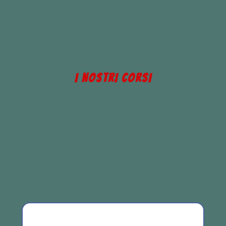
(
1.048
voti, media:
4,20
su 5)
I NOSTRI CORSI