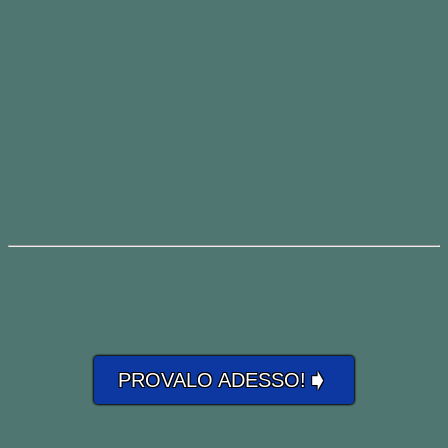
➧
PROVALO ADESSO!