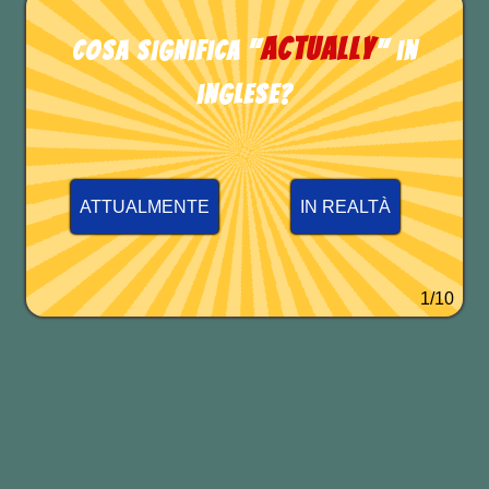
actually
Cosa significa "
" in
inglese?
ATTUALMENTE
IN REALTÀ
1/10
If I fall asleep texting you it’s because
I didn’t want to say goodbye.
Se mi addormento mentre ti mando