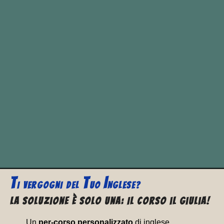
past
past
present
traduzione
simple
participle
fall
fell
fallen
cadere
T
T
I
I VERGOGNI
DEL
UO
NGLESE?
La soluzione è solo una: Il corso il Giulia!
Un
per-corso personalizzato
di inglese