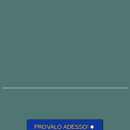
➧
PROVALO ADESSO!