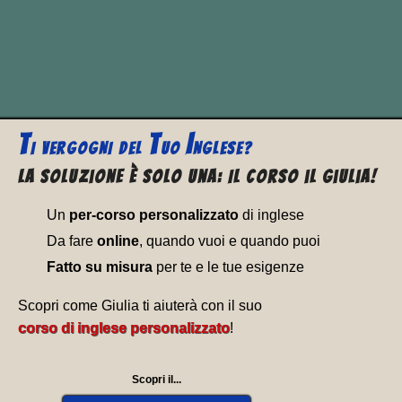
La sua declinazione irregolare si
presenta in questa modo:
T
T
I
I VERGOGNI
DEL
UO
NGLESE?
La soluzione è solo una: Il corso il Giulia!
Un
per-corso personalizzato
di inglese
Da fare
online
, quando vuoi e quando puoi
Fatto su misura
per te e le tue esigenze
Scopri come Giulia ti aiuterà con il suo
corso di inglese personalizzato
!
Scopri il...