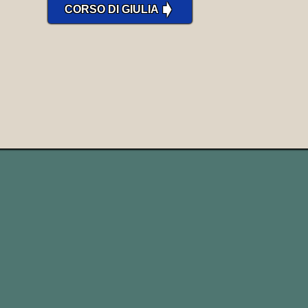
➧
CORSO DI GIULIA
past
past
present
traduzio
simple
participle
sew
sewn
sewed
cucire