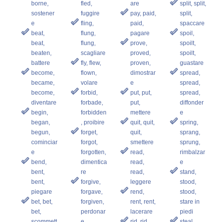
borne,
fled,
are
split, split,
sostener
fuggire
pay, paid,
split,
e
fling,
paid,
spaccare
beat,
flung,
pagare
spoil,
beat,
flung,
prove,
spoilt,
beaten,
scagliare
proved,
spoilt,
battere
fly, flew,
proven,
guastare
become,
flown,
dimostrar
spread,
became,
volare
e
spread,
become,
forbid,
put, put,
spread,
diventare
forbade,
put,
diffonder
begin,
forbidden
mettere
e
began,
, proibire
quit, quit,
spring,
begun,
forget,
quit,
sprang,
cominciar
forgot,
smettere
sprung,
e
forgotten,
read,
rimbalzar
bend,
dimentica
read,
e
bent,
re
read,
stand,
bent,
forgive,
leggere
stood,
piegare
forgave,
rend,
stood,
bet, bet,
forgiven,
rent, rent,
stare in
bet,
perdonar
lacerare
piedi
scommett
e
rid, rid,
steal,