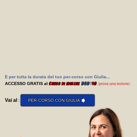
E per tutta la durata del tuo per-corso con Giulia...
ACCESSO GRATIS al
C
365
*
10
(
prova una lezione
)
orso di inglese
➧
Vai al
:
PER-CORSO CON GIULIA