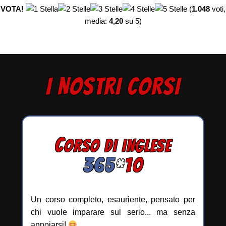
VOTA!
(
1.048
voti,
media:
4,20
su 5)
I NOSTRI CORSI
C
ORSO DI INGLESE
365
*
10
Un corso completo, esauriente, pensato per
chi vuole imparare sul serio... ma senza
annoiarsi!