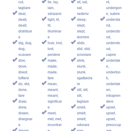
cut,
lie, lay,
sit, sat,
nt,
tagliare
lain,
sat,
undergon
deal,
sdraiarsi
sedersi
e, subire
dealt,
light, lit,
sleep,
understa
dealt,
lit,
slept,
nd,
distribuir
illuminar
slept,
understo
e
e
dormire
od,
dig, dug,
lose, lost,
slide,
understo
dug,
lost,
slid, slid,
od,
scavare
perdere
scivolare
capire
dive,
make,
slink,
undertak
dove,
made,
slunk,
e,
dived,
made,
slunk,
undertoo
tuffarsi
fare
sgattaiola
k,
do, did,
mean,
re
undertak
done,
meant,
slit, slit,
en,
fare
meant,
slit,
intrapren
draw,
significar
tagliare
dere
drew,
e
smell,
upset,
drawn,
meet,
smelt,
upset,
disegnar
met, met,
smelt,
upset,
e
incontrar
odorare
preoccup
dream,
e
sow,
are