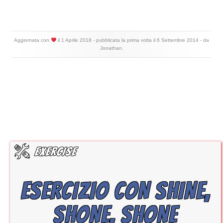
Aggiornata con
il
1 Aprile 2018
- pubblicata la prima volta il
6 Settembre 2014
- da
Jonathan
.
ESERCIZIO CON SHINE,
SHONE, SHONE