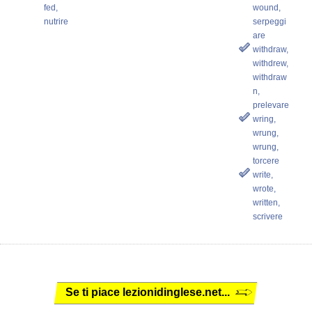
fed,
wound,
nutrire
serpeggi
are
withdraw,
withdrew,
withdraw
n,
prelevare
wring,
wrung,
wrung,
torcere
write,
wrote,
written,
scrivere
Se ti piace lezionidinglese.net...