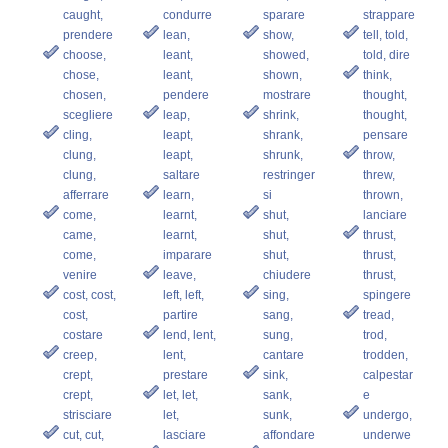
caught,
condurre
sparare
strappare
prendere
lean,
show,
tell, told,
choose,
leant,
showed,
told, dire
chose,
leant,
shown,
think,
chosen,
pendere
mostrare
thought,
scegliere
leap,
shrink,
thought,
cling,
leapt,
shrank,
pensare
clung,
leapt,
shrunk,
throw,
clung,
saltare
restringer
threw,
afferrare
learn,
si
thrown,
come,
learnt,
shut,
lanciare
came,
learnt,
shut,
thrust,
come,
imparare
shut,
thrust,
venire
leave,
chiudere
thrust,
cost, cost,
left, left,
sing,
spingere
cost,
partire
sang,
tread,
costare
lend, lent,
sung,
trod,
creep,
lent,
cantare
trodden,
crept,
prestare
sink,
calpestar
crept,
let, let,
sank,
e
strisciare
let,
sunk,
undergo,
cut, cut,
lasciare
affondare
underwe