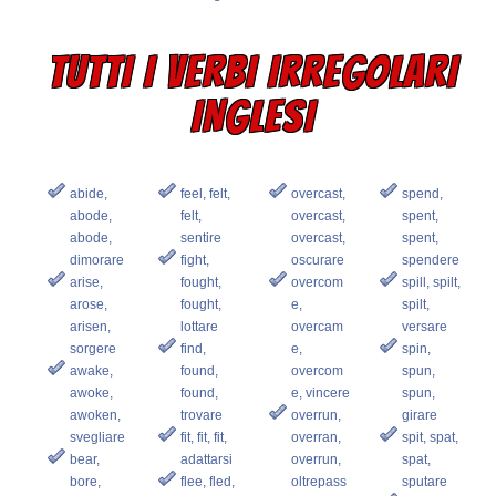
TUTTI I VERBI IRREGOLARI
INGLESI
abide,
feel, felt,
overcast,
spend,
abode,
felt,
overcast,
spent,
abode,
sentire
overcast,
spent,
dimorare
fight,
oscurare
spendere
arise,
fought,
overcom
spill, spilt,
arose,
fought,
e,
spilt,
arisen,
lottare
overcam
versare
sorgere
find,
e,
spin,
awake,
found,
overcom
spun,
awoke,
found,
e, vincere
spun,
awoken,
trovare
overrun,
girare
svegliare
fit, fit, fit,
overran,
spit, spat,
bear,
adattarsi
overrun,
spat,
bore,
flee, fled,
oltrepass
sputare