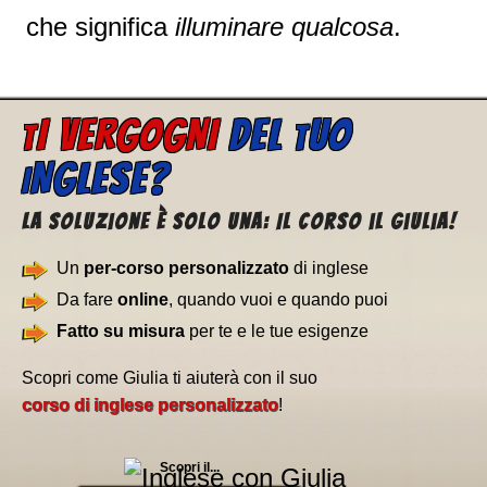
che significa
illuminare qualcosa
.
I VERGOGNI
DEL
UO
T
T
NGLESE?
I
La soluzione è solo una: Il corso il Giulia!
Un
per-corso personalizzato
di inglese
Da fare
online
, quando vuoi e quando puoi
Fatto su misura
per te e le tue esigenze
Scopri come Giulia ti aiuterà con il suo
corso di inglese personalizzato
!
Scopri il...