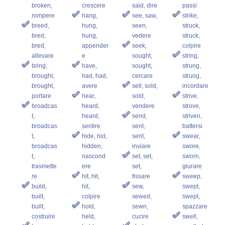
broken,
crescere
said, dire
passi
rompere
hang,
see, saw,
strike,
breed,
hung,
seen,
struck,
bred,
hung,
vedere
struck,
bred,
appender
seek,
colpire
allevare
e
sought,
string,
bring,
have,
sought,
strung,
brought,
had, had,
cercare
strung,
brought,
avere
sell, sold,
incordare
portare
hear,
sold,
strive,
broadcas
heard,
vendere
strove,
t,
heard,
send,
striven,
broadcas
sentire
sent,
battersi
t,
hide, hid,
sent,
swear,
broadcas
hidden,
inviare
swore,
t,
nascond
set, set,
sworn,
trasmette
ere
set,
giurare
re
hit, hit,
fissare
sweep,
build,
hit,
sew,
swept,
built,
colpire
sewed,
swept,
built,
hold,
sewn,
spazzare
costruire
held,
cucire
swell,