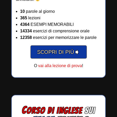
10
parole al giorno
365
lezioni
4364
ESEMPI MEMORABILI
14334
esercizi di comprensione orale
12358
esercizi per memorizzare le parole
➧
SCOPRI DI PIÙ
O
vai alla lezione di prova
!
C
ORSO DI INGLESE
SUI