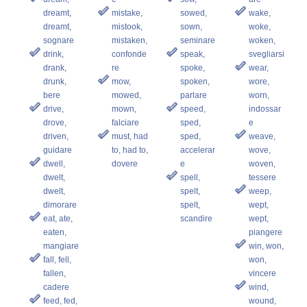
dreamt,
mistake,
sowed,
wake,
dreamt,
mistook,
sown,
woke,
sognare
mistaken,
seminare
woken,
drink,
confonde
speak,
svegliarsi
drank,
re
spoke,
wear,
drunk,
mow,
spoken,
wore,
bere
mowed,
parlare
worn,
drive,
mown,
speed,
indossar
drove,
falciare
sped,
e
driven,
must, had
sped,
weave,
guidare
to, had to,
accelerar
wove,
dwell,
dovere
e
woven,
dwelt,
spell,
tessere
dwelt,
spelt,
weep,
dimorare
spelt,
wept,
eat, ate,
scandire
wept,
eaten,
piangere
mangiare
win, won,
fall, fell,
won,
fallen,
vincere
cadere
wind,
feed, fed,
wound,