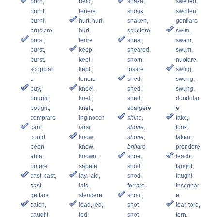
burn,
held,
shake,
swelled,
burnt,
tenere
shook,
swollen,
burnt,
hurt, hurt,
shaken,
gonfiare
bruciare
hurt,
scuotere
swim,
burst,
ferire
shear,
swam,
burst,
keep,
sheared,
swum,
burst,
kept,
shorn,
nuotare
scoppiar
kept,
tosare
swing,
e
tenere
shed,
swung,
buy,
kneel,
shed,
swung,
bought,
knelt,
shed,
dondolar
bought,
knelt,
spargere
e
comprare
inginocch
shine,
take,
can,
iarsi
shone,
took,
could,
know,
shone,
taken,
been
knew,
brillare
prendere
able,
known,
shoe,
teach,
potere
sapere
shod,
taught,
cast, cast,
lay, laid,
shod,
taught,
cast,
laid,
ferrare
insegnar
gettare
stendere
shoot,
e
catch,
lead, led,
shot,
tear, tore,
caught,
led,
shot,
torn,