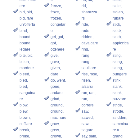
ere
freeze,
rid,
stole,
bid, bid,
froze,
sbarazza
stolen,
bid, fare
frozen,
rsi
rubare
un'offerta
congelar
ride,
stick,
bind,
e
rode,
stuck,
bound,
get, got,
ridden,
stuck,
bound,
got,
cavalcare
appiccica
legare
ottenere
ring,
re
bite, bit,
give,
rang,
sting,
bitten,
gave,
rung,
stung,
mordere
given,
squillare
stung,
bleed,
dare
rise, rose,
pungere
bled,
go, went,
risen,
stink,
bled,
gone,
alzarsi
stank,
sanguina
andare
run, ran,
stunk,
re
grind,
run,
puzzare
blow,
ground,
correre
stride,
blew,
ground,
saw,
strode,
blown,
macinare
sawed,
stridden,
soffiare
grow,
sawn,
cammina
break,
grew,
segare
re a
broke,
grown,
say, said,
grandi