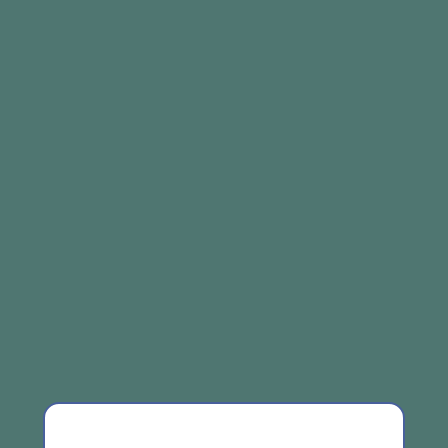
(
1.048
voti, media:
4,20
su 5)