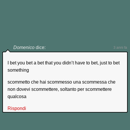
ABBIAMO UN COMMENTO...
Domenico
dice:
3 anni fa
I bet you bet a bet that you didn’t have to bet, just to bet
something
scommetto che hai scommesso una scommessa che
non dovevi scommettere, soltanto per scommettere
qualcosa
Rispondi