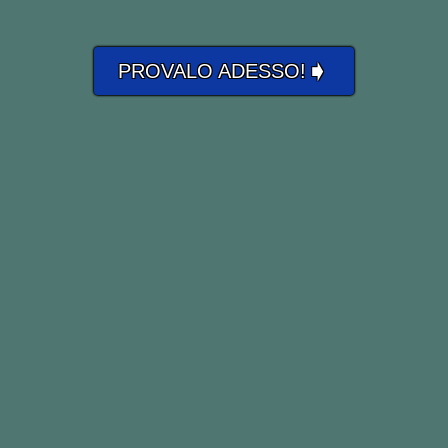
➧
PROVALO ADESSO!
ESEMPI E FRASI CON BET, BET, BET
You bet I did!
Puoi scommetterci (che l’ho fatto)!
I bet I can guess your name!
Scommetto che posso indovinare il