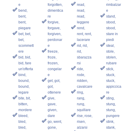
e
forgotten,
read,
rimbalzar
bend,
dimentica
read,
e
bent,
re
read,
stand,
bent,
forgive,
leggere
stood,
piegare
forgave,
rend,
stood,
bet, bet,
forgiven,
rent, rent,
stare in
bet,
perdonar
lacerare
piedi
scommett
e
rid, rid,
steal,
ere
freeze,
rid,
stole,
bid, bid,
froze,
sbarazza
stolen,
bid, fare
frozen,
rsi
rubare
un'offerta
congelar
ride,
stick,
bind,
e
rode,
stuck,
bound,
get, got,
ridden,
stuck,
bound,
got,
cavalcare
appiccica
legare
ottenere
ring,
re
bite, bit,
give,
rang,
sting,
bitten,
gave,
rung,
stung,
mordere
given,
squillare
stung,
bleed,
dare
rise, rose,
pungere
bled,
go, went,
risen,
stink,
bled,
gone,
alzarsi
stank,