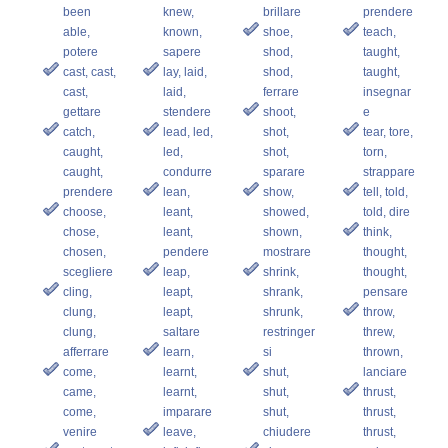
been
knew,
brillare
prendere
able,
known,
shoe,
teach,
potere
sapere
shod,
taught,
cast, cast,
lay, laid,
shod,
taught,
cast,
laid,
ferrare
insegnar
gettare
stendere
shoot,
e
catch,
lead, led,
shot,
tear, tore,
caught,
led,
shot,
torn,
caught,
condurre
sparare
strappare
prendere
lean,
show,
tell, told,
choose,
leant,
showed,
told, dire
chose,
leant,
shown,
think,
chosen,
pendere
mostrare
thought,
scegliere
leap,
shrink,
thought,
cling,
leapt,
shrank,
pensare
clung,
leapt,
shrunk,
throw,
clung,
saltare
restringer
threw,
afferrare
learn,
si
thrown,
come,
learnt,
shut,
lanciare
came,
learnt,
shut,
thrust,
come,
imparare
shut,
thrust,
venire
leave,
chiudere
thrust,