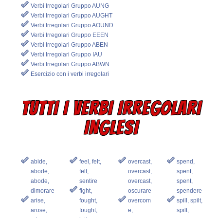
Verbi Irregolari Gruppo AUNG
Verbi Irregolari Gruppo AUGHT
Verbi Irregolari Gruppo AOUND
Verbi Irregolari Gruppo EEEN
Verbi Irregolari Gruppo ABEN
Verbi Irregolari Gruppo IAU
Verbi Irregolari Gruppo ABWN
Esercizio con i verbi irregolari
TUTTI I VERBI IRREGOLARI
INGLESI
abide,
feel, felt,
overcast,
spend,
abode,
felt,
overcast,
spent,
abode,
sentire
overcast,
spent,
dimorare
fight,
oscurare
spendere
arise,
fought,
overcom
spill, spilt,
arose,
fought,
e,
spilt,