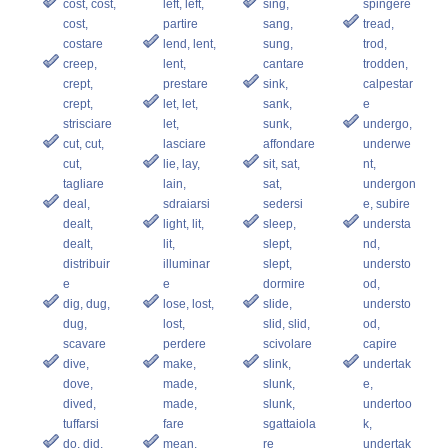
cost, cost,
left, left,
sing,
spingere
cost,
partire
sang,
tread,
costare
lend, lent,
sung,
trod,
creep,
lent,
cantare
trodden,
crept,
prestare
sink,
calpestar
crept,
let, let,
sank,
e
strisciare
let,
sunk,
undergo,
cut, cut,
lasciare
affondare
underwe
cut,
lie, lay,
sit, sat,
nt,
tagliare
lain,
sat,
undergon
deal,
sdraiarsi
sedersi
e, subire
dealt,
light, lit,
sleep,
understa
dealt,
lit,
slept,
nd,
distribuir
illuminar
slept,
understo
e
e
dormire
od,
dig, dug,
lose, lost,
slide,
understo
dug,
lost,
slid, slid,
od,
scavare
perdere
scivolare
capire
dive,
make,
slink,
undertak
dove,
made,
slunk,
e,
dived,
made,
slunk,
undertoo
tuffarsi
fare
sgattaiola
k,
do, did,
mean,
re
undertak