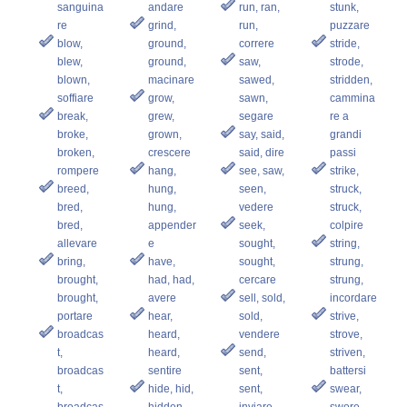
sanguina
andare
run, ran,
stunk,
re
grind,
run,
puzzare
blow,
ground,
correre
stride,
blew,
ground,
saw,
strode,
blown,
macinare
sawed,
stridden,
soffiare
grow,
sawn,
cammina
break,
grew,
segare
re a
broke,
grown,
say, said,
grandi
broken,
crescere
said, dire
passi
rompere
hang,
see, saw,
strike,
breed,
hung,
seen,
struck,
bred,
hung,
vedere
struck,
bred,
appender
seek,
colpire
allevare
e
sought,
string,
bring,
have,
sought,
strung,
brought,
had, had,
cercare
strung,
brought,
avere
sell, sold,
incordare
portare
hear,
sold,
strive,
broadcas
heard,
vendere
strove,
t,
heard,
send,
striven,
broadcas
sentire
sent,
battersi
t,
hide, hid,
sent,
swear,
broadcas
hidden,
inviare
swore,