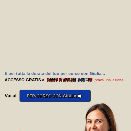
E per tutta la durata del tuo per-corso con Giulia...
ACCESSO GRATIS al
C
365
*
10
(
prova una lezione
)
orso di inglese
➧
Vai al
:
PER-CORSO CON GIULIA