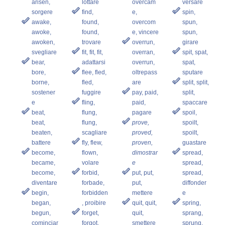
arisen,
lottare
overcam
versare
sorgere
find,
e,
spin,
awake,
found,
overcom
spun,
awoke,
found,
e, vincere
spun,
awoken,
trovare
overrun,
girare
svegliare
fit, fit, fit,
overran,
spit, spat,
bear,
adattarsi
overrun,
spat,
bore,
flee, fled,
oltrepass
sputare
borne,
fled,
are
split, split,
sostener
fuggire
pay, paid,
split,
e
fling,
paid,
spaccare
beat,
flung,
pagare
spoil,
beat,
flung,
prove,
spoilt,
beaten,
scagliare
proved,
spoilt,
battere
fly, flew,
proven,
guastare
become,
flown,
dimostrar
spread,
became,
volare
e
spread,
become,
forbid,
put, put,
spread,
diventare
forbade,
put,
diffonder
begin,
forbidden
mettere
e
began,
, proibire
quit, quit,
spring,
begun,
forget,
quit,
sprang,
cominciar
forgot,
smettere
sprung,