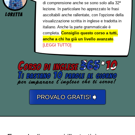
di comprensione anche se sono solo alla 32ª
lezione. In particolare ho apprezzato le frasi
Loretta
ascoltabili anche rallentate, con l'opzione della
visualizzazione scritta in inglese e tradotta in
italiano. Anche la parte grammaticale è
completa.
Consiglio questo corso a tutti,
anche a chi ha già un livello avanzato
.
[LEGGI TUTTO]
➧
PROVALO GRATIS!