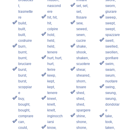
t,
nascond
set, set,
sworn,
trasmette
ere
set,
giurare
re
hit, hit,
fissare
sweep,
build,
hit,
sew,
swept,
built,
colpire
sewed,
swept,
built,
hold,
sewn,
spazzare
costruire
held,
cucire
swell,
burn,
held,
shake,
swelled,
burnt,
tenere
shook,
swollen,
burnt,
hurt, hurt,
shaken,
gonfiare
bruciare
hurt,
scuotere
swim,
burst,
ferire
shear,
swam,
burst,
keep,
sheared,
swum,
burst,
kept,
shorn,
nuotare
scoppiar
kept,
tosare
swing,
e
tenere
shed,
swung,
buy,
kneel,
shed,
swung,
bought,
knelt,
shed,
dondolar
bought,
knelt,
spargere
e
comprare
inginocch
shine,
take,
can,
iarsi
shone,
took,
could,
know,
shone,
taken,