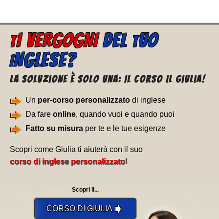
I VERGOGNI
DEL
UO
T
T
NGLESE?
I
La soluzione è solo una: Il corso il Giulia!
Un
per-corso personalizzato
di inglese
Da fare
online
, quando vuoi e quando puoi
Fatto su misura
per te e le tue esigenze
Scopri come Giulia ti aiuterà con il suo
corso di inglese personalizzato
!
Scopri il...
➧
CORSO DI GIULIA