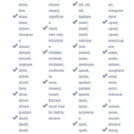
done,
meant,
slit, slit,
en,
fare
meant,
slit,
intrapren
draw,
significar
tagliare
dere
drew,
e
smell,
upset,
drawn,
meet,
smelt,
upset,
disegnar
met, met,
smelt,
upset,
e
incontrar
odorare
preoccup
dream,
e
sow,
are
dreamt,
mistake,
sowed,
wake,
dreamt,
mistook,
sown,
woke,
sognare
mistaken,
seminare
woken,
drink,
confonde
speak,
svegliarsi
drank,
re
spoke,
wear,
drunk,
mow,
spoken,
wore,
bere
mowed,
parlare
worn,
drive,
mown,
speed,
indossar
drove,
falciare
sped,
e
driven,
must, had
sped,
weave,
guidare
to, had to,
accelerar
wove,
dwell,
dovere
e
woven,
dwelt,
spell,
tessere
dwelt,
spelt,
weep,