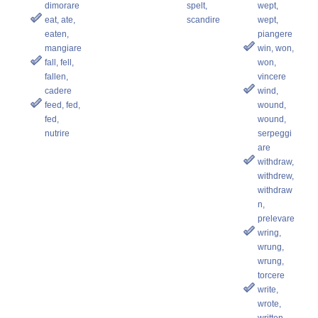
dimorare
spelt,
wept,
eat, ate,
scandire
wept,
eaten,
piangere
mangiare
win, won,
fall, fell,
won,
fallen,
vincere
cadere
wind,
feed, fed,
wound,
fed,
wound,
nutrire
serpeggi
are
withdraw,
withdrew,
withdraw
n,
prelevare
wring,
wrung,
wrung,
torcere
write,
wrote,
written,