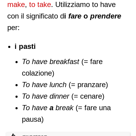
make
,
to take
. Utilizziamo to have
con il significato d
i
fare
o
prendere
per:
i pasti
To have breakfast
(= fare
colazione)
To have lunch
(= pranzare)
To have dinner
(= cenare)
To have
a
break
(= fare una
pausa)