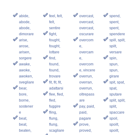
abide,
feel, felt,
overcast,
spend,
abode,
felt,
overcast,
spent,
abode,
sentire
overcast,
spent,
dimorare
fight,
oscurare
spendere
arise,
fought,
overcom
spill, spilt,
arose,
fought,
e,
spilt,
arisen,
lottare
overcam
versare
sorgere
find,
e,
spin,
awake,
found,
overcom
spun,
awoke,
found,
e, vincere
spun,
awoken,
trovare
overrun,
girare
svegliare
fit, fit, fit,
overran,
spit, spat,
bear,
adattarsi
overrun,
spat,
bore,
flee, fled,
oltrepass
sputare
borne,
fled,
are
split, split,
sostener
fuggire
pay, paid,
split,
e
fling,
paid,
spaccare
beat,
flung,
pagare
spoil,
beat,
flung,
prove,
spoilt,
beaten,
scagliare
proved,
spoilt,