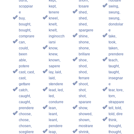
burst,
kept,
shorn,
nuotare
scoppiar
kept,
tosare
swing,
e
tenere
shed,
swung,
buy,
kneel,
shed,
swung,
bought,
knelt,
shed,
dondolar
bought,
knelt,
spargere
e
comprare
inginocch
shine,
take,
can,
iarsi
shone,
took,
could,
know,
shone,
taken,
been
knew,
brillare
prendere
able,
known,
shoe,
teach,
potere
sapere
shod,
taught,
cast, cast,
lay, laid,
shod,
taught,
cast,
laid,
ferrare
insegnar
gettare
stendere
shoot,
e
catch,
lead, led,
shot,
tear, tore,
caught,
led,
shot,
torn,
caught,
condurre
sparare
strappare
prendere
lean,
show,
tell, told,
choose,
leant,
showed,
told, dire
chose,
leant,
shown,
think,
chosen,
pendere
mostrare
thought,
scegliere
leap,
shrink,
thought,