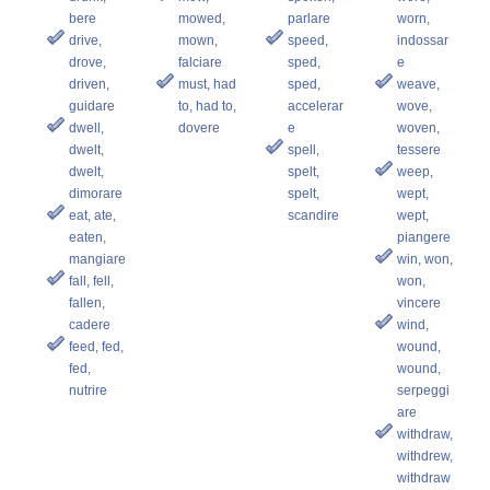
bere
mowed,
parlare
worn,
drive,
mown,
speed,
indossar
drove,
falciare
sped,
e
driven,
must, had
sped,
weave,
guidare
to, had to,
accelerar
wove,
dwell,
dovere
e
woven,
dwelt,
spell,
tessere
dwelt,
spelt,
weep,
dimorare
spelt,
wept,
eat, ate,
scandire
wept,
eaten,
piangere
mangiare
win, won,
fall, fell,
won,
fallen,
vincere
cadere
wind,
feed, fed,
wound,
fed,
wound,
nutrire
serpeggi
are
withdraw,
withdrew,
withdraw