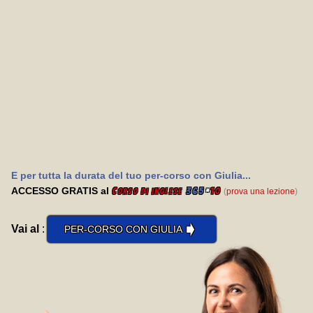
E per tutta la durata del tuo per-corso con Giulia...
ACCESSO GRATIS al
C
365
*
10
(
prova una lezione
)
orso di inglese
➧
Vai al
:
PER-CORSO CON GIULIA