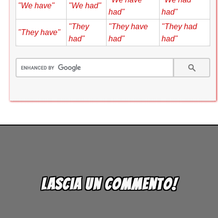
"We have"
"We had"
had"
had"
"They
"They have
"They had
"They have"
had"
had"
had"
Lascia un commento!