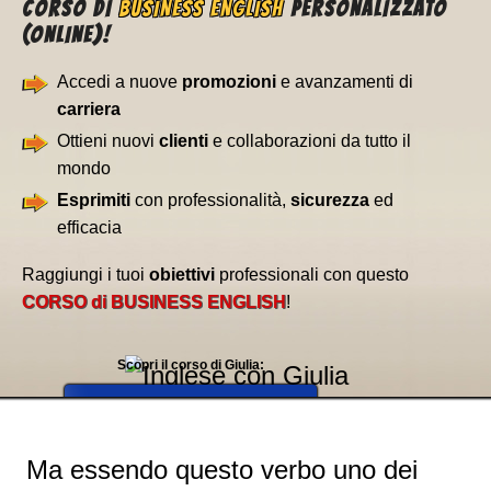
CORSO DI
BUSINESS ENGLISH
PERSONALIZZATO
(ONLINE)!
Accedi a nuove
promozioni
e avanzamenti di
carriera
Ottieni nuovi
clienti
e collaborazioni da tutto il
mondo
Esprimiti
con professionalità,
sicurezza
ed
efficacia
Raggiungi i tuoi
obiettivi
professionali con questo
CORSO di BUSINESS ENGLISH
!
Scopri il corso di Giulia:
➧
BUSINESS ENGLISH
Ma essendo questo verbo uno dei