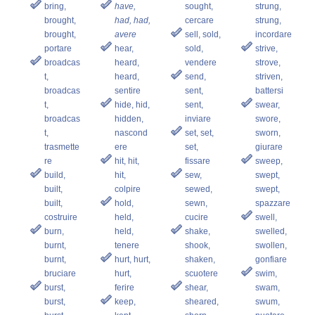
bring,
have,
sought,
strung,
brought,
had, had,
cercare
strung,
brought,
avere
sell, sold,
incordare
portare
hear,
sold,
strive,
broadcas
heard,
vendere
strove,
t,
heard,
send,
striven,
broadcas
sentire
sent,
battersi
t,
hide, hid,
sent,
swear,
broadcas
hidden,
inviare
swore,
t,
nascond
set, set,
sworn,
trasmette
ere
set,
giurare
re
hit, hit,
fissare
sweep,
build,
hit,
sew,
swept,
built,
colpire
sewed,
swept,
built,
hold,
sewn,
spazzare
costruire
held,
cucire
swell,
burn,
held,
shake,
swelled,
burnt,
tenere
shook,
swollen,
burnt,
hurt, hurt,
shaken,
gonfiare
bruciare
hurt,
scuotere
swim,
burst,
ferire
shear,
swam,
burst,
keep,
sheared,
swum,