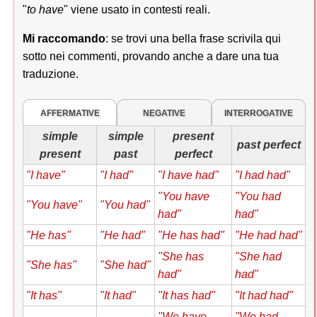
"
to have
" viene usato in contesti reali.
Mi raccomando
: se trovi una bella frase scrivila qui
sotto nei commenti, provando anche a dare una tua
traduzione.
AFFERMATIVE
NEGATIVE
INTERROGATIVE
simple
simple
present
past perfect
present
past
perfect
"I have"
"I had"
"I have had"
"I had had"
"You have
"You had
"You have"
"You had"
had"
had"
"He has"
"He had"
"He has had"
"He had had"
"She has
"She had
"She has"
"She had"
had"
had"
"It has"
"It had"
"It has had"
"It had had"
"We have
"We had