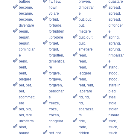
battere
fly, flew,
proven,
guastare
become,
flown,
dimostrar
spread,
became,
volare
e
spread,
become,
forbid,
put, put,
spread,
diventare
forbade,
put,
diffonder
begin,
forbidden
mettere
e
began,
, proibire
quit, quit,
spring,
begun,
forget,
quit,
sprang,
cominciar
forgot,
smettere
sprung,
e
forgotten,
read,
rimbalzar
bend,
dimentica
read,
e
bent,
re
read,
stand,
bent,
forgive,
leggere
stood,
piegare
forgave,
rend,
stood,
bet, bet,
forgiven,
rent, rent,
stare in
bet,
perdonar
lacerare
piedi
scommett
e
rid, rid,
steal,
ere
freeze,
rid,
stole,
bid, bid,
froze,
sbarazza
stolen,
bid, fare
frozen,
rsi
rubare
un'offerta
congelar
ride,
stick,
bind,
e
rode,
stuck,
bound,
get, got,
ridden,
stuck,