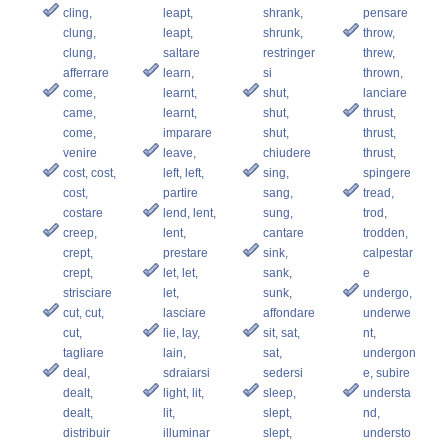
cling,
leapt,
shrank,
pensare
clung,
leapt,
shrunk,
throw,
clung,
saltare
restringer
threw,
afferrare
learn,
si
thrown,
come,
learnt,
shut,
lanciare
came,
learnt,
shut,
thrust,
come,
imparare
shut,
thrust,
venire
leave,
chiudere
thrust,
cost, cost,
left, left,
sing,
spingere
cost,
partire
sang,
tread,
costare
lend, lent,
sung,
trod,
creep,
lent,
cantare
trodden,
crept,
prestare
sink,
calpestar
crept,
let, let,
sank,
e
strisciare
let,
sunk,
undergo,
cut, cut,
lasciare
affondare
underwe
cut,
lie, lay,
sit, sat,
nt,
tagliare
lain,
sat,
undergon
deal,
sdraiarsi
sedersi
e, subire
dealt,
light, lit,
sleep,
understa
dealt,
lit,
slept,
nd,
distribuir
illuminar
slept,
understo