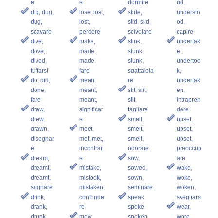
e
e
dormire
od,
dig, dug,
lose, lost,
slide,
understo
dug,
lost,
slid, slid,
od,
scavare
perdere
scivolare
capire
dive,
make,
slink,
undertak
dove,
made,
slunk,
e,
dived,
made,
slunk,
undertoo
tuffarsi
fare
sgattaiola
k,
do, did,
mean,
re
undertak
done,
meant,
slit, slit,
en,
fare
meant,
slit,
intrapren
draw,
significar
tagliare
dere
drew,
e
smell,
upset,
drawn,
meet,
smelt,
upset,
disegnar
met, met,
smelt,
upset,
e
incontrar
odorare
preoccup
dream,
e
sow,
are
dreamt,
mistake,
sowed,
wake,
dreamt,
mistook,
sown,
woke,
sognare
mistaken,
seminare
woken,
drink,
confonde
speak,
svegliarsi
drank,
re
spoke,
wear,
drunk,
mow,
spoken,
wore,