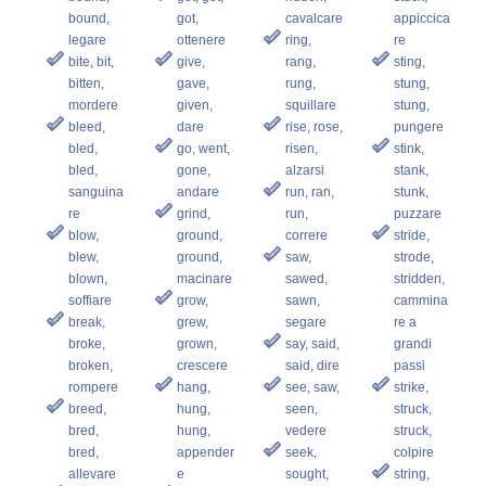
bound,
got,
cavalcare
appiccica
legare
ottenere
ring,
re
bite, bit,
give,
rang,
sting,
bitten,
gave,
rung,
stung,
mordere
given,
squillare
stung,
bleed,
dare
rise, rose,
pungere
bled,
go, went,
risen,
stink,
bled,
gone,
alzarsi
stank,
sanguina
andare
run, ran,
stunk,
re
grind,
run,
puzzare
blow,
ground,
correre
stride,
blew,
ground,
saw,
strode,
blown,
macinare
sawed,
stridden,
soffiare
grow,
sawn,
cammina
break,
grew,
segare
re a
broke,
grown,
say, said,
grandi
broken,
crescere
said, dire
passi
rompere
hang,
see, saw,
strike,
breed,
hung,
seen,
struck,
bred,
hung,
vedere
struck,
bred,
appender
seek,
colpire
allevare
e
sought,
string,