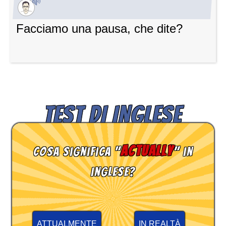
Facciamo una pausa, che dite?
TEST DI INGLESE
actually
Cosa significa "
" in
inglese?
ATTUALMENTE
IN REALTÀ