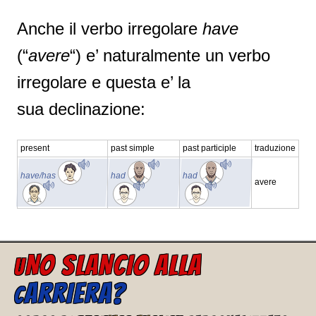
Anche il verbo irregolare
have
(“
avere
“) e’ naturalmente un verbo
irregolare e questa e’ la
sua declinazione:
present
past simple
past participle
traduzione
have/has
had
had
avere
NO SLANCIO ALLA
U
ARRIERA?
C