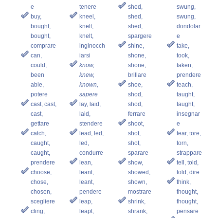
e
tenere
shed,
swung,
buy,
kneel,
shed,
swung,
bought,
knelt,
shed,
dondolar
bought,
knelt,
spargere
e
comprare
inginocch
shine,
take,
can,
iarsi
shone,
took,
could,
know,
shone,
taken,
been
knew,
brillare
prendere
able,
known,
shoe,
teach,
potere
sapere
shod,
taught,
cast, cast,
lay, laid,
shod,
taught,
cast,
laid,
ferrare
insegnar
gettare
stendere
shoot,
e
catch,
lead, led,
shot,
tear, tore,
caught,
led,
shot,
torn,
caught,
condurre
sparare
strappare
prendere
lean,
show,
tell, told,
choose,
leant,
showed,
told, dire
chose,
leant,
shown,
think,
chosen,
pendere
mostrare
thought,
scegliere
leap,
shrink,
thought,
cling,
leapt,
shrank,
pensare