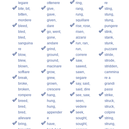
legare
ottenere
ring,
re
bite, bit,
give,
rang,
sting,
bitten,
gave,
rung,
stung,
mordere
given,
squillare
stung,
bleed,
dare
rise, rose,
pungere
bled,
go, went,
risen,
stink,
bled,
gone,
alzarsi
stank,
sanguina
andare
run, ran,
stunk,
re
grind,
run,
puzzare
blow,
ground,
correre
stride,
blew,
ground,
saw,
strode,
blown,
macinare
sawed,
stridden,
soffiare
grow,
sawn,
cammina
break,
grew,
segare
re a
broke,
grown,
say, said,
grandi
broken,
crescere
said, dire
passi
rompere
hang,
see, saw,
strike,
breed,
hung,
seen,
struck,
bred,
hung,
vedere
struck,
bred,
appender
seek,
colpire
allevare
e
sought,
string,
bring,
have,
sought,
strung,