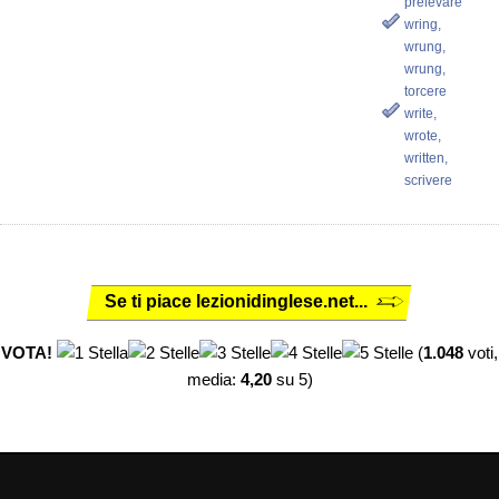
prelevare
wring,
wrung,
wrung,
torcere
write,
wrote,
written,
scrivere
Se ti piace lezionidinglese.net...
VOTA!
(
1.048
voti,
media:
4,20
su 5)