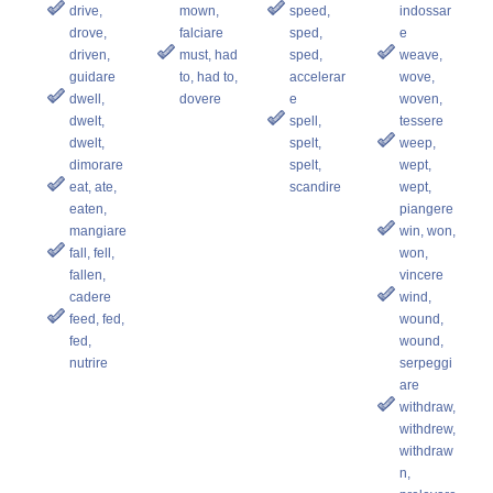
drive,
mown,
speed,
indossar
drove,
falciare
sped,
e
driven,
must, had
sped,
weave,
guidare
to, had to,
accelerar
wove,
dwell,
dovere
e
woven,
dwelt,
spell,
tessere
dwelt,
spelt,
weep,
dimorare
spelt,
wept,
eat, ate,
scandire
wept,
eaten,
piangere
mangiare
win, won,
fall, fell,
won,
fallen,
vincere
cadere
wind,
feed, fed,
wound,
fed,
wound,
nutrire
serpeggi
are
withdraw,
withdrew,
withdraw
n,