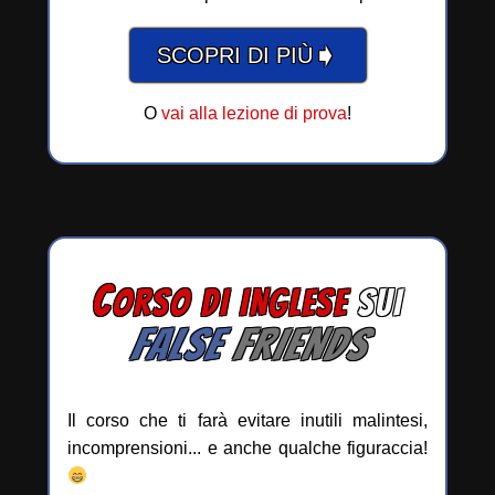
➧
SCOPRI DI PIÙ
O
vai alla lezione di prova
!
C
ORSO DI INGLESE
SUI
FALSE
FRIENDS
Il corso che ti farà evitare inutili malintesi,
incomprensioni... e anche qualche figuraccia!