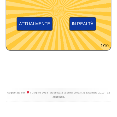
ATTUALMENTE
IN REALTÀ
1/10
Aggiornata con
il
3 Aprile 2018
- pubblicata la prima volta il
31 Dicembre 2010
- da
Jonathan
.