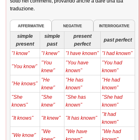
sotto nei commenti, provando anche a dare una tua
traduzione.
AFFERMATIVE
NEGATIVE
INTERROGATIVE
simple
simple
present
past perfect
present
past
perfect
"I know"
"I knew"
"I have known"
"I had known"
"You
"You have
"You had
"You know"
knew"
known"
known"
"He
"He has
"He had
"He knows"
knew"
known"
known"
"She
"She
"She has
"She had
knows"
knew"
known"
known"
"It had
"It knows"
"It knew"
"It has known"
known"
"We
"We have
"We had
"We know"
knew"
known"
known"