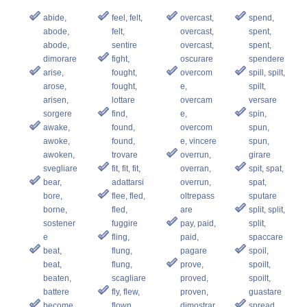
abide,
feel, felt,
overcast,
spend,
abode,
felt,
overcast,
spent,
abode,
sentire
overcast,
spent,
dimorare
fight,
oscurare
spendere
arise,
fought,
overcom
spill, spilt,
arose,
fought,
e,
spilt,
arisen,
lottare
overcam
versare
sorgere
find,
e,
spin,
awake,
found,
overcom
spun,
awoke,
found,
e, vincere
spun,
awoken,
trovare
overrun,
girare
svegliare
fit, fit, fit,
overran,
spit, spat,
bear,
adattarsi
overrun,
spat,
bore,
flee, fled,
oltrepass
sputare
borne,
fled,
are
split, split,
sostener
fuggire
pay, paid,
split,
e
fling,
paid,
spaccare
beat,
flung,
pagare
spoil,
beat,
flung,
prove,
spoilt,
beaten,
scagliare
proved,
spoilt,
battere
fly, flew,
proven,
guastare
become,
flown,
dimostrar
spread,