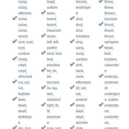
clung,
leapt,
shrunk,
throw,
clung,
saltare
restringer
threw,
afferrare
learn,
si
thrown,
come,
learnt,
shut,
lanciare
came,
learnt,
shut,
thrust,
come,
imparare
shut,
thrust,
venire
leave,
chiudere
thrust,
cost, cost,
left, left,
sing,
spingere
cost,
partire
sang,
tread,
costare
lend, lent,
sung,
trod,
creep,
lent,
cantare
trodden,
crept,
prestare
sink,
calpestar
crept,
let, let,
sank,
e
strisciare
let,
sunk,
undergo,
cut, cut,
lasciare
affondare
underwe
cut,
lie, lay,
sit, sat,
nt,
tagliare
lain,
sat,
undergon
deal,
sdraiarsi
sedersi
e, subire
dealt,
light, lit,
sleep,
understa
dealt,
lit,
slept,
nd,
distribuir
illuminar
slept,
understo
e
e
dormire
od,
dig, dug,
lose, lost,
slide,
understo