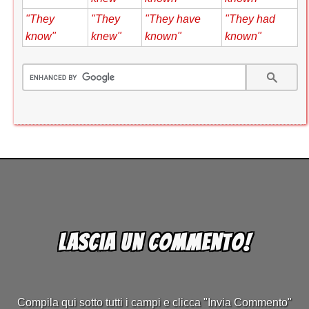
"They
"They
"They have
"They had
know"
knew"
known"
known"
Lascia un commento!
Compila qui sotto tutti i campi e clicca "Invia Commento"