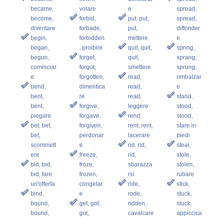
became,
volare
e
spread,
become,
forbid,
put, put,
spread,
diventare
forbade,
put,
diffonder
begin,
forbidden
mettere
e
began,
, proibire
quit, quit,
spring,
begun,
forget,
quit,
sprang,
cominciar
forgot,
smettere
sprung,
e
forgotten,
read,
rimbalzar
bend,
dimentica
read,
e
bent,
re
read,
stand,
bent,
forgive,
leggere
stood,
piegare
forgave,
rend,
stood,
bet, bet,
forgiven,
rent, rent,
stare in
bet,
perdonar
lacerare
piedi
scommett
e
rid, rid,
steal,
ere
freeze,
rid,
stole,
bid, bid,
froze,
sbarazza
stolen,
bid, fare
frozen,
rsi
rubare
un'offerta
congelar
ride,
stick,
bind,
e
rode,
stuck,
bound,
get, got,
ridden,
stuck,
bound,
got,
cavalcare
appiccica