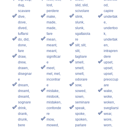
dug,
lost,
slid, slid,
od,
scavare
perdere
scivolare
capire
dive,
make,
slink,
undertak
dove,
made,
slunk,
e,
dived,
made,
slunk,
undertoo
tuffarsi
fare
sgattaiola
k,
do, did,
mean,
re
undertak
done,
meant,
slit, slit,
en,
fare
meant,
slit,
intrapren
draw,
significar
tagliare
dere
drew,
e
smell,
upset,
drawn,
meet,
smelt,
upset,
disegnar
met, met,
smelt,
upset,
e
incontrar
odorare
preoccup
dream,
e
sow,
are
dreamt,
mistake,
sowed,
wake,
dreamt,
mistook,
sown,
woke,
sognare
mistaken,
seminare
woken,
drink,
confonde
speak,
svegliarsi
drank,
re
spoke,
wear,
drunk,
mow,
spoken,
wore,
bere
mowed,
parlare
worn,