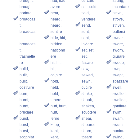
brought,
had, had,
cercare
strung,
brought,
avere
sell, sold,
incordare
portare
hear,
sold,
strive,
broadcas
heard,
vendere
strove,
t,
heard,
send,
striven,
broadcas
sentire
sent,
battersi
t,
hide, hid,
sent,
swear,
broadcas
hidden,
inviare
swore,
t,
nascond
set, set,
sworn,
trasmette
ere
set,
giurare
re
hit, hit,
fissare
sweep,
build,
hit,
sew,
swept,
built,
colpire
sewed,
swept,
built,
hold,
sewn,
spazzare
costruire
held,
cucire
swell,
burn,
held,
shake,
swelled,
burnt,
tenere
shook,
swollen,
burnt,
hurt, hurt,
shaken,
gonfiare
bruciare
hurt,
scuotere
swim,
burst,
ferire
shear,
swam,
burst,
keep,
sheared,
swum,
burst,
kept,
shorn,
nuotare
scoppiar
kept,
tosare
swing,