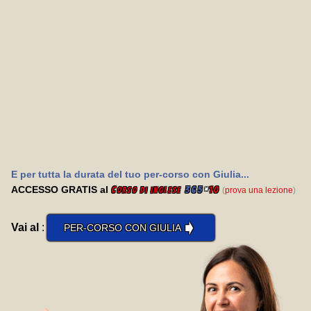
E per tutta la durata del tuo per-corso con Giulia...
ACCESSO GRATIS al
C
365
*
10
(
prova una lezione
)
orso di inglese
➧
Vai al
:
PER-CORSO CON GIULIA