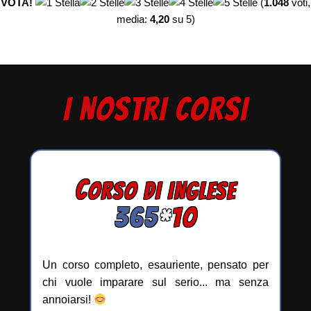
VOTA!
(
1.048
voti,
media:
4,20
su 5)
I NOSTRI CORSI
C
ORSO DI INGLESE
365
*
10
Un corso completo, esauriente, pensato per
chi vuole imparare sul serio... ma senza
annoiarsi!