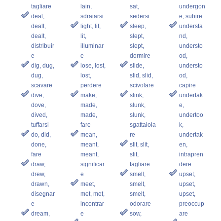
tagliare
lain,
sat,
undergon
deal,
sdraiarsi
sedersi
e, subire
dealt,
light, lit,
sleep,
understa
dealt,
lit,
slept,
nd,
distribuir
illuminar
slept,
understo
e
e
dormire
od,
dig, dug,
lose, lost,
slide,
understo
dug,
lost,
slid, slid,
od,
scavare
perdere
scivolare
capire
dive,
make,
slink,
undertak
dove,
made,
slunk,
e,
dived,
made,
slunk,
undertoo
tuffarsi
fare
sgattaiola
k,
do, did,
mean,
re
undertak
done,
meant,
slit, slit,
en,
fare
meant,
slit,
intrapren
draw,
significar
tagliare
dere
drew,
e
smell,
upset,
drawn,
meet,
smelt,
upset,
disegnar
met, met,
smelt,
upset,
e
incontrar
odorare
preoccup
dream,
e
sow,
are