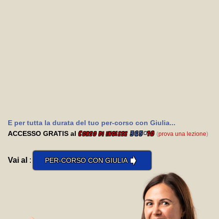
E per tutta la durata del tuo per-corso con Giulia...
ACCESSO GRATIS al
C
365
*
10
(
prova una lezione
)
orso di inglese
➧
Vai al
:
PER-CORSO CON GIULIA