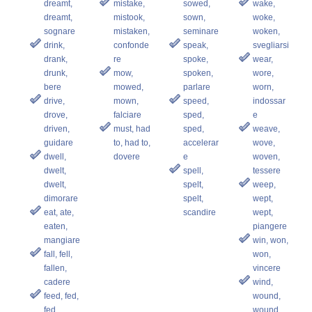
dreamt,
mistake,
sowed,
wake,
dreamt,
mistook,
sown,
woke,
sognare
mistaken,
seminare
woken,
drink,
confonde
speak,
svegliarsi
drank,
re
spoke,
wear,
drunk,
mow,
spoken,
wore,
bere
mowed,
parlare
worn,
drive,
mown,
speed,
indossar
drove,
falciare
sped,
e
driven,
must, had
sped,
weave,
guidare
to, had to,
accelerar
wove,
dwell,
dovere
e
woven,
dwelt,
spell,
tessere
dwelt,
spelt,
weep,
dimorare
spelt,
wept,
eat, ate,
scandire
wept,
eaten,
piangere
mangiare
win, won,
fall, fell,
won,
fallen,
vincere
cadere
wind,
feed, fed,
wound,
fed,
wound,