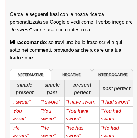
Cerca le seguenti frasi con la nostra ricerca
personalizzata su Google e vedi come il verbo irregolare
"
to swear
" viene usato in contesti reali.
Mi raccomando
: se trovi una bella frase scrivila qui
sotto nei commenti, provando anche a dare una tua
traduzione.
AFFERMATIVE
NEGATIVE
INTERROGATIVE
simple
simple
present
past perfect
present
past
perfect
"I swear"
"I swore"
"I have sworn"
"I had sworn"
"You
"You
"You have
"You had
swear"
swore"
sworn"
sworn"
"He
"He
"He has
"He had
swears"
swore"
sworn"
sworn"