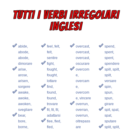
TUTTI I VERBI IRREGOLARI
INGLESI
abide,
feel, felt,
overcast,
spend,
abode,
felt,
overcast,
spent,
abode,
sentire
overcast,
spent,
dimorare
fight,
oscurare
spendere
arise,
fought,
overcom
spill, spilt,
arose,
fought,
e,
spilt,
arisen,
lottare
overcam
versare
sorgere
find,
e,
spin,
awake,
found,
overcom
spun,
awoke,
found,
e, vincere
spun,
awoken,
trovare
overrun,
girare
svegliare
fit, fit, fit,
overran,
spit, spat,
bear,
adattarsi
overrun,
spat,
bore,
flee, fled,
oltrepass
sputare
borne,
fled,
are
split, split,