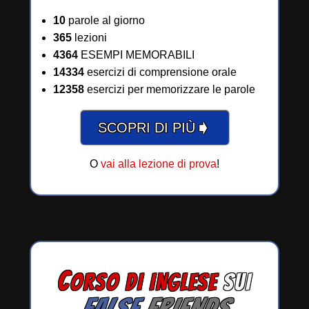
10
parole al giorno
365
lezioni
4364
ESEMPI MEMORABILI
14334
esercizi di comprensione orale
12358
esercizi per memorizzare le parole
➧
SCOPRI DI PIÙ
O
vai alla lezione di prova
!
C
ORSO DI INGLESE
SUI
FALSE
FRIENDS