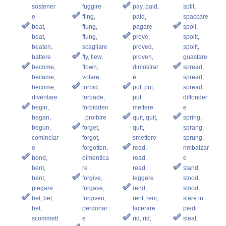
sostener
fuggire
pay, paid,
split,
e
fling,
paid,
spaccare
beat,
flung,
pagare
spoil,
beat,
flung,
prove,
spoilt,
beaten,
scagliare
proved,
spoilt,
battere
fly, flew,
proven,
guastare
become,
flown,
dimostrar
spread,
became,
volare
e
spread,
become,
forbid,
put, put,
spread,
diventare
forbade,
put,
diffonder
begin,
forbidden
mettere
e
began,
, proibire
quit, quit,
spring,
begun,
forget,
quit,
sprang,
cominciar
forgot,
smettere
sprung,
e
forgotten,
read,
rimbalzar
bend,
dimentica
read,
e
bent,
re
read,
stand,
bent,
forgive,
leggere
stood,
piegare
forgave,
rend,
stood,
bet, bet,
forgiven,
rent, rent,
stare in
bet,
perdonar
lacerare
piedi
scommett
e
rid, rid,
steal,