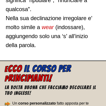
significa “ripudiare”, “rinunciare a
qualcosa”.
Nella sua declinazione irregolare e’
molto simile a
wear
(indossare),
aggiungendo solo una ‘s’ all’inizio
della parola.
CCO
IL CORSO PER
E
RINCIPIANTI!
P
La volta buona che facciamo decollare il
tuo inglese!
Un
corso personalizzato
fatto apposta per te