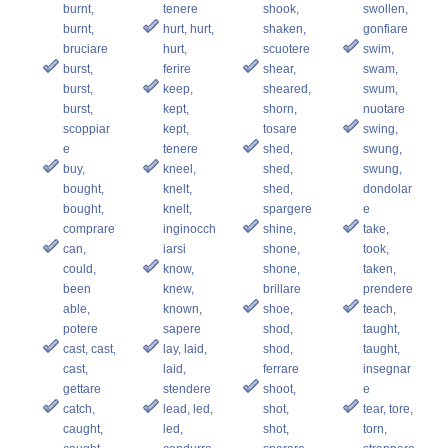
burnt,
tenere
shook,
swollen,
burnt,
hurt, hurt,
shaken,
gonfiare
bruciare
hurt,
scuotere
swim,
burst,
ferire
shear,
swam,
burst,
keep,
sheared,
swum,
burst,
kept,
shorn,
nuotare
scoppiar
kept,
tosare
swing,
e
tenere
shed,
swung,
buy,
kneel,
shed,
swung,
bought,
knelt,
shed,
dondolar
bought,
knelt,
spargere
e
comprare
inginocch
shine,
take,
can,
iarsi
shone,
took,
could,
know,
shone,
taken,
been
knew,
brillare
prendere
able,
known,
shoe,
teach,
potere
sapere
shod,
taught,
cast, cast,
lay, laid,
shod,
taught,
cast,
laid,
ferrare
insegnar
gettare
stendere
shoot,
e
catch,
lead, led,
shot,
tear, tore,
caught,
led,
shot,
torn,