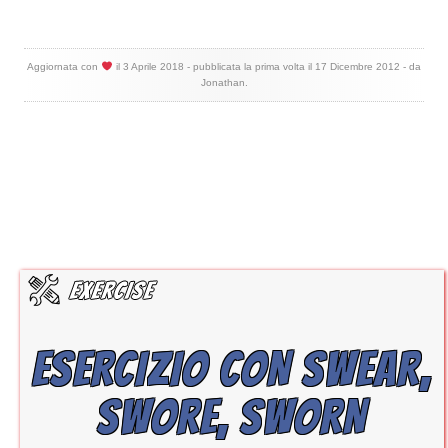
Aggiornata con
il
3 Aprile 2018
- pubblicata la prima volta il
17 Dicembre 2012
- da
Jonathan
.
ESERCIZIO CON SWEAR,
SWORE, SWORN