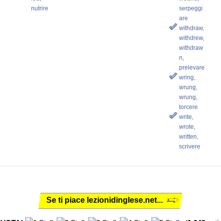
nutrire
serpeggi
are
withdraw,
withdrew,
withdraw
n,
prelevare
wring,
wrung,
wrung,
torcere
write,
wrote,
written,
scrivere
Se ti piace lezionidinglese.net...