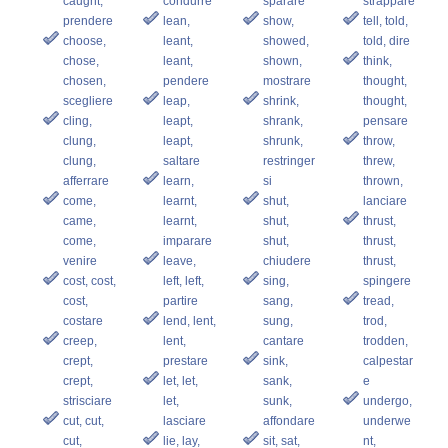
caught,
condurre
sparare
strappare
prendere
lean,
show,
tell, told,
choose,
leant,
showed,
told, dire
chose,
leant,
shown,
think,
chosen,
pendere
mostrare
thought,
scegliere
leap,
shrink,
thought,
cling,
leapt,
shrank,
pensare
clung,
leapt,
shrunk,
throw,
clung,
saltare
restringer
threw,
afferrare
learn,
si
thrown,
come,
learnt,
shut,
lanciare
came,
learnt,
shut,
thrust,
come,
imparare
shut,
thrust,
venire
leave,
chiudere
thrust,
cost, cost,
left, left,
sing,
spingere
cost,
partire
sang,
tread,
costare
lend, lent,
sung,
trod,
creep,
lent,
cantare
trodden,
crept,
prestare
sink,
calpestar
crept,
let, let,
sank,
e
strisciare
let,
sunk,
undergo,
cut, cut,
lasciare
affondare
underwe
cut,
lie, lay,
sit, sat,
nt,