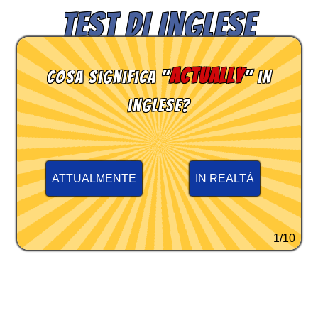
TEST DI INGLESE
actually
Cosa significa "
" in
inglese?
ATTUALMENTE
IN REALTÀ
1/10