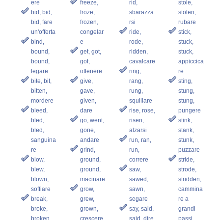
ere
freeze,
rid,
stole,
bid, bid,
froze,
sbarazza
stolen,
bid, fare
frozen,
rsi
rubare
un'offerta
congelar
ride,
stick,
bind,
e
rode,
stuck,
bound,
get, got,
ridden,
stuck,
bound,
got,
cavalcare
appiccica
legare
ottenere
ring,
re
bite, bit,
give,
rang,
sting,
bitten,
gave,
rung,
stung,
mordere
given,
squillare
stung,
bleed,
dare
rise, rose,
pungere
bled,
go, went,
risen,
stink,
bled,
gone,
alzarsi
stank,
sanguina
andare
run, ran,
stunk,
re
grind,
run,
puzzare
blow,
ground,
correre
stride,
blew,
ground,
saw,
strode,
blown,
macinare
sawed,
stridden,
soffiare
grow,
sawn,
cammina
break,
grew,
segare
re a
broke,
grown,
say, said,
grandi
broken,
crescere
said, dire
passi