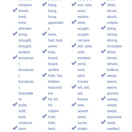
rompere
hang,
see, saw,
strike,
breed,
hung,
seen,
struck,
bred,
hung,
vedere
struck,
bred,
appender
seek,
colpire
allevare
e
sought,
string,
bring,
have,
sought,
strung,
brought,
had, had,
cercare
strung,
brought,
avere
sell, sold,
incordare
portare
hear,
sold,
strive,
broadcas
heard,
vendere
strove,
t,
heard,
send,
striven,
broadcas
sentire
sent,
battersi
t,
hide, hid,
sent,
swear,
broadcas
hidden,
inviare
swore,
t,
nascond
set, set,
sworn,
trasmette
ere
set,
giurare
re
hit, hit,
fissare
sweep,
build,
hit,
sew,
swept,
built,
colpire
sewed,
swept,
built,
hold,
sewn,
spazzare
costruire
held,
cucire
swell,
burn,
held,
shake,
swelled,