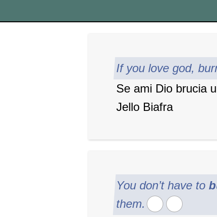
If you love god, bur
Se ami Dio brucia u
Jello Biafra
You don’t have to
b
them.