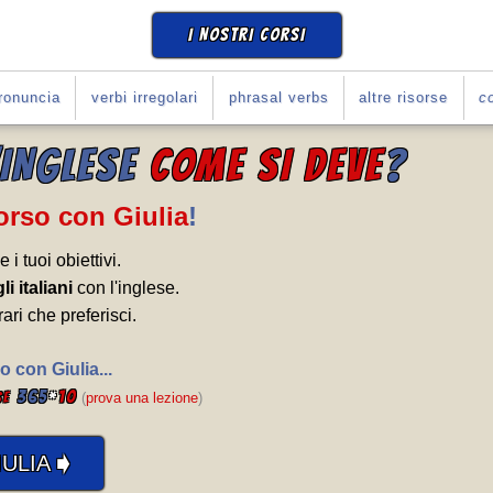
I NOSTRI CORSI
ronuncia
verbi irregolari
phrasal verbs
altre risorse
co
'INGLESE
COME SI DEVE
?
Corso con Giulia
!
e i tuoi obiettivi.
li italiani
con l'inglese.
rari che preferisci.
o con Giulia...
365
*
10
se
(
prova una lezione
)
➧
ULIA