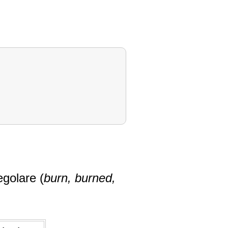
egolare (
burn, burned,