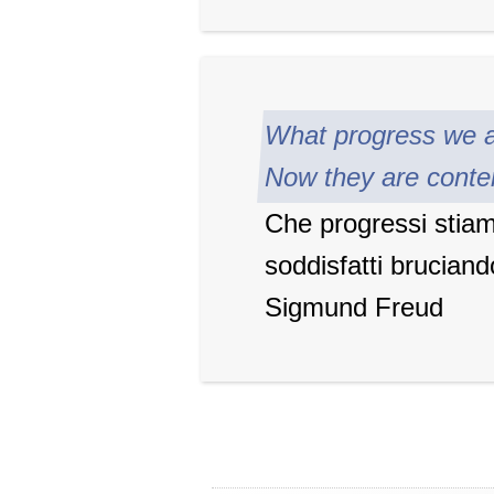
What progress we a
Now they are conte
Che progressi stia
soddisfatti bruciando 
Sigmund Freud