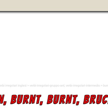
erbi irregolari inglesi
>
verbi-irregolari-gruppo-ant
,
verbi-irregolari-intermedio
>
bur
N, BURNT, BURNT, BRUC