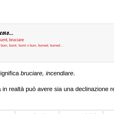
colo...
burnt, bruciare
 burn, burnt, burnt o burn, burned, burned…
ignifica
bruciare, incendiare
.
ma in realtà può avere sia una declinazione r