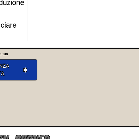
aduzione
ciare
a tua
NZA
➧
TA