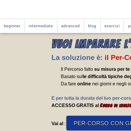
beginner
intermediate
advanced
blog
esercizi
p
VUOI IMPARARE L
La soluzione è:
il Per-
Il Percorso fatto
su misura per te
Basato sul
le difficoltà tipiche deg
Da fare
online
nei giorni e negli o
E per tutta la durata del tuo per-cors
ACCESSO GRATIS al
C
orso di ingle
PER-CORSO CON GI
Vai al
: