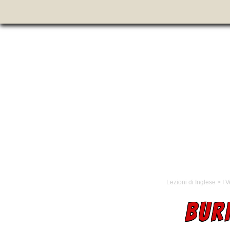
Lezioni di Inglese
>
I V
BUR