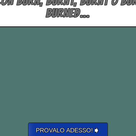
ON BURN, BURNT, BURNT O BU
BURNED…
➧
PROVALO ADESSO!