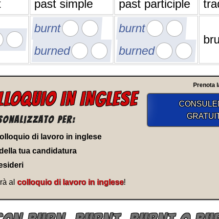
t
past simple
past participle
tr
burnt
burnt
bru
burned
burned
Prenota l
LLOQUIO IN INGLESE
CONSULE
GRATUI
sonalizzato per:
 colloquio di lavoro in inglese
della tua candidatura
esideri
rà al
colloquio di lavoro in inglese
!