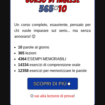
365
*
10
Un corso completo, esauriente, pensato per
chi vuole imparare sul serio... ma senza
annoiarsi! 😊
10
parole al giorno
365
lezioni
4364
ESEMPI MEMORABILI
14334
esercizi di comprensione orale
12358
esercizi per memorizzare le parole
➧
SCOPRI DI PIÙ
O
vai alla lezione di prova
!