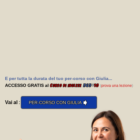
E per tutta la durata del tuo per-corso con Giulia...
ACCESSO GRATIS al
C
365
*
10
(
prova una lezione
)
orso di inglese
➧
Vai al
:
PER-CORSO CON GIULIA