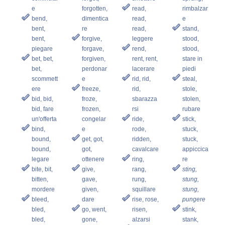
e
forgotten,
read,
rimbalzar
bend,
dimentica
read,
e
bent,
re
read,
stand,
bent,
forgive,
leggere
stood,
piegare
forgave,
rend,
stood,
bet, bet,
forgiven,
rent, rent,
stare in
bet,
perdonar
lacerare
piedi
scommett
e
rid, rid,
steal,
ere
freeze,
rid,
stole,
bid, bid,
froze,
sbarazza
stolen,
bid, fare
frozen,
rsi
rubare
un'offerta
congelar
ride,
stick,
bind,
e
rode,
stuck,
bound,
get, got,
ridden,
stuck,
bound,
got,
cavalcare
appiccica
legare
ottenere
ring,
re
bite, bit,
give,
rang,
sting,
bitten,
gave,
rung,
stung,
mordere
given,
squillare
stung,
bleed,
dare
rise, rose,
pungere
bled,
go, went,
risen,
stink,
bled,
gone,
alzarsi
stank,