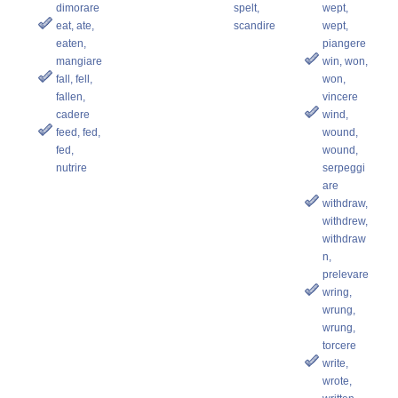
dimorare
spelt,
wept,
eat, ate,
scandire
wept,
eaten,
piangere
mangiare
win, won,
fall, fell,
won,
fallen,
vincere
cadere
wind,
feed, fed,
wound,
fed,
wound,
nutrire
serpeggi
are
withdraw,
withdrew,
withdraw
n,
prelevare
wring,
wrung,
wrung,
torcere
write,
wrote,