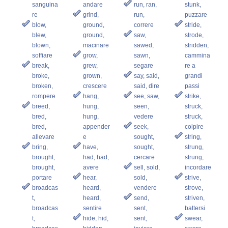
sanguina
andare
run, ran,
stunk,
re
grind,
run,
puzzare
blow,
ground,
correre
stride,
blew,
ground,
saw,
strode,
blown,
macinare
sawed,
stridden,
soffiare
grow,
sawn,
cammina
break,
grew,
segare
re a
broke,
grown,
say, said,
grandi
broken,
crescere
said, dire
passi
rompere
hang,
see, saw,
strike,
breed,
hung,
seen,
struck,
bred,
hung,
vedere
struck,
bred,
appender
seek,
colpire
allevare
e
sought,
string,
bring,
have,
sought,
strung,
brought,
had, had,
cercare
strung,
brought,
avere
sell, sold,
incordare
portare
hear,
sold,
strive,
broadcas
heard,
vendere
strove,
t,
heard,
send,
striven,
broadcas
sentire
sent,
battersi
t,
hide, hid,
sent,
swear,