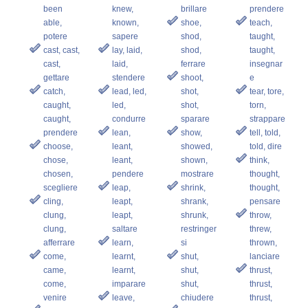
been
knew,
brillare
prendere
able,
known,
shoe,
teach,
potere
sapere
shod,
taught,
cast, cast,
lay, laid,
shod,
taught,
cast,
laid,
ferrare
insegnar
gettare
stendere
shoot,
e
catch,
lead, led,
shot,
tear, tore,
caught,
led,
shot,
torn,
caught,
condurre
sparare
strappare
prendere
lean,
show,
tell, told,
choose,
leant,
showed,
told, dire
chose,
leant,
shown,
think,
chosen,
pendere
mostrare
thought,
scegliere
leap,
shrink,
thought,
cling,
leapt,
shrank,
pensare
clung,
leapt,
shrunk,
throw,
clung,
saltare
restringer
threw,
afferrare
learn,
si
thrown,
come,
learnt,
shut,
lanciare
came,
learnt,
shut,
thrust,
come,
imparare
shut,
thrust,
venire
leave,
chiudere
thrust,