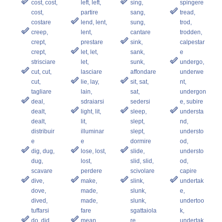
cost, cost,
left, left,
sing,
spingere
cost,
partire
sang,
tread,
costare
lend, lent,
sung,
trod,
creep,
lent,
cantare
trodden,
crept,
prestare
sink,
calpestar
crept,
let, let,
sank,
e
strisciare
let,
sunk,
undergo,
cut, cut,
lasciare
affondare
underwe
cut,
lie, lay,
sit, sat,
nt,
tagliare
lain,
sat,
undergon
deal,
sdraiarsi
sedersi
e, subire
dealt,
light, lit,
sleep,
understa
dealt,
lit,
slept,
nd,
distribuir
illuminar
slept,
understo
e
e
dormire
od,
dig, dug,
lose, lost,
slide,
understo
dug,
lost,
slid, slid,
od,
scavare
perdere
scivolare
capire
dive,
make,
slink,
undertak
dove,
made,
slunk,
e,
dived,
made,
slunk,
undertoo
tuffarsi
fare
sgattaiola
k,
do, did,
mean,
re
undertak