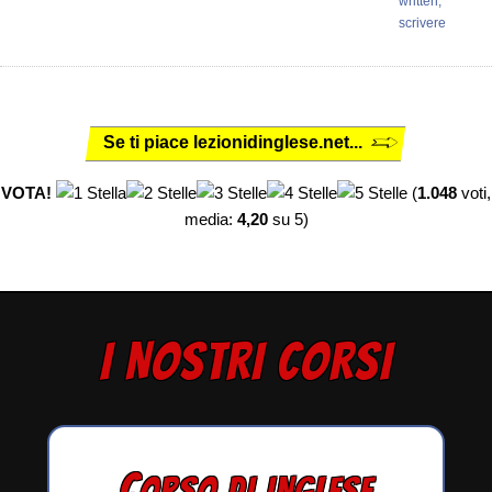
written,
scrivere
Se ti piace lezionidinglese.net...
VOTA!
(
1.048
voti,
media:
4,20
su 5)
I NOSTRI CORSI
C
ORSO DI INGLESE