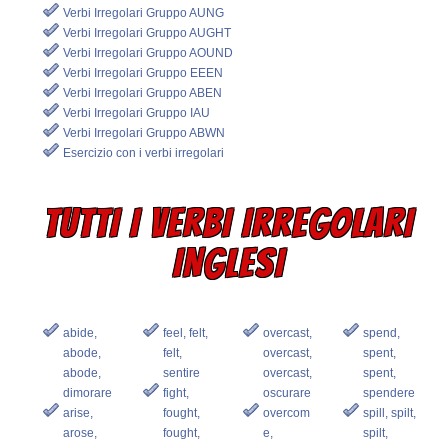
Verbi Irregolari Gruppo AUNG
Verbi Irregolari Gruppo AUGHT
Verbi Irregolari Gruppo AOUND
Verbi Irregolari Gruppo EEEN
Verbi Irregolari Gruppo ABEN
Verbi Irregolari Gruppo IAU
Verbi Irregolari Gruppo ABWN
Esercizio con i verbi irregolari
TUTTI I VERBI IRREGOLARI
INGLESI
abide,
feel, felt,
overcast,
spend,
abode,
felt,
overcast,
spent,
abode,
sentire
overcast,
spent,
dimorare
fight,
oscurare
spendere
arise,
fought,
overcom
spill, spilt,
arose,
fought,
e,
spilt,