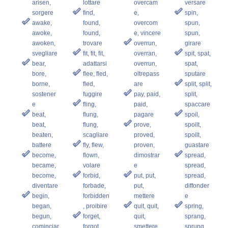
arisen,
lottare
overcam
versare
sorgere
find,
e,
spin,
awake,
found,
overcom
spun,
awoke,
found,
e, vincere
spun,
awoken,
trovare
overrun,
girare
svegliare
fit, fit, fit,
overran,
spit, spat,
bear,
adattarsi
overrun,
spat,
bore,
flee, fled,
oltrepass
sputare
borne,
fled,
are
split, split,
sostener
fuggire
pay, paid,
split,
e
fling,
paid,
spaccare
beat,
flung,
pagare
spoil,
beat,
flung,
prove,
spoilt,
beaten,
scagliare
proved,
spoilt,
battere
fly, flew,
proven,
guastare
become,
flown,
dimostrar
spread,
became,
volare
e
spread,
become,
forbid,
put, put,
spread,
diventare
forbade,
put,
diffonder
begin,
forbidden
mettere
e
began,
, proibire
quit, quit,
spring,
begun,
forget,
quit,
sprang,
cominciar
forgot,
smettere
sprung,