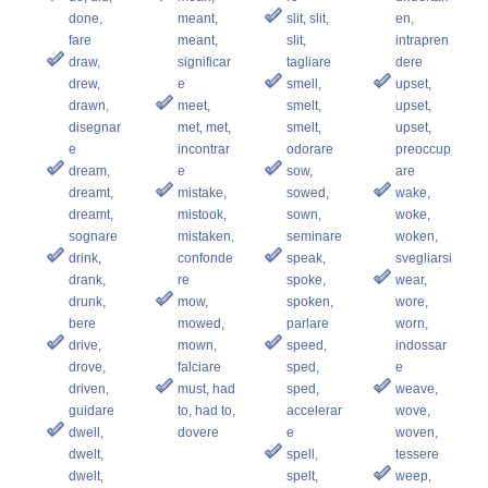
done,
meant,
slit, slit,
en,
fare
meant,
slit,
intrapren
draw,
significar
tagliare
dere
drew,
e
smell,
upset,
drawn,
meet,
smelt,
upset,
disegnar
met, met,
smelt,
upset,
e
incontrar
odorare
preoccup
dream,
e
sow,
are
dreamt,
mistake,
sowed,
wake,
dreamt,
mistook,
sown,
woke,
sognare
mistaken,
seminare
woken,
drink,
confonde
speak,
svegliarsi
drank,
re
spoke,
wear,
drunk,
mow,
spoken,
wore,
bere
mowed,
parlare
worn,
drive,
mown,
speed,
indossar
drove,
falciare
sped,
e
driven,
must, had
sped,
weave,
guidare
to, had to,
accelerar
wove,
dwell,
dovere
e
woven,
dwelt,
spell,
tessere
dwelt,
spelt,
weep,