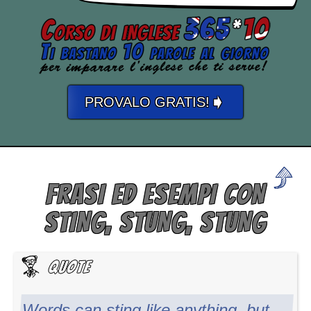
➧
PROVALO GRATIS!
FRASI ED ESEMPI CON
STING, STUNG, STUNG
Words can sting like anything, but