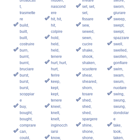
broadcas
hidden,
inviare
swore,
t,
nascond
set, set,
sworn,
trasmette
ere
set,
giurare
re
hit, hit,
fissare
sweep,
build,
hit,
sew,
swept,
built,
colpire
sewed,
swept,
built,
hold,
sewn,
spazzare
costruire
held,
cucire
swell,
burn,
held,
shake,
swelled,
burnt,
tenere
shook,
swollen,
burnt,
hurt, hurt,
shaken,
gonfiare
bruciare
hurt,
scuotere
swim,
burst,
ferire
shear,
swam,
burst,
keep,
sheared,
swum,
burst,
kept,
shorn,
nuotare
scoppiar
kept,
tosare
swing,
e
tenere
shed,
swung,
buy,
kneel,
shed,
swung,
bought,
knelt,
shed,
dondolar
bought,
knelt,
spargere
e
comprare
inginocch
shine,
take,
can,
iarsi
shone,
took,
could,
know,
shone,
taken,