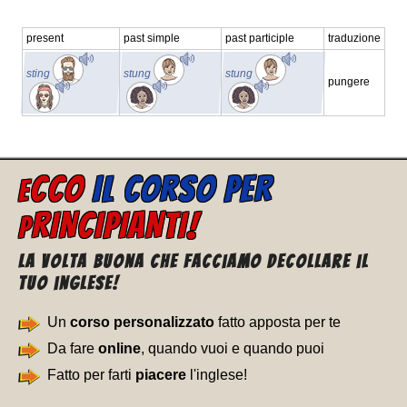
present
past simple
past participle
traduzione
sting
stung
stung
pungere
CCO
IL CORSO PER
E
RINCIPIANTI!
P
La volta buona che facciamo decollare il
tuo inglese!
Un
corso personalizzato
fatto apposta per te
Da fare
online
, quando vuoi e quando puoi
Fatto per farti
piacere
l'inglese!