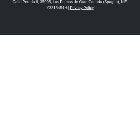
Calle Pereda 8, 35005, Las Palmas de Gran Canaria (Spagna), NIF:
Y3315454H |
Privacy Policy