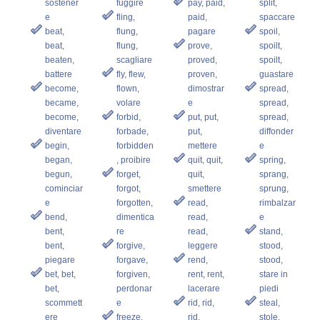
sostener
fuggire
pay, paid,
split,
e
fling,
paid,
spaccare
beat,
flung,
pagare
spoil,
beat,
flung,
prove,
spoilt,
beaten,
scagliare
proved,
spoilt,
battere
fly, flew,
proven,
guastare
become,
flown,
dimostrar
spread,
became,
volare
e
spread,
become,
forbid,
put, put,
spread,
diventare
forbade,
put,
diffonder
begin,
forbidden
mettere
e
began,
, proibire
quit, quit,
spring,
begun,
forget,
quit,
sprang,
cominciar
forgot,
smettere
sprung,
e
forgotten,
read,
rimbalzar
bend,
dimentica
read,
e
bent,
re
read,
stand,
bent,
forgive,
leggere
stood,
piegare
forgave,
rend,
stood,
bet, bet,
forgiven,
rent, rent,
stare in
bet,
perdonar
lacerare
piedi
scommett
e
rid, rid,
steal,
ere
freeze,
rid,
stole,