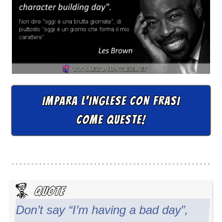
IMPARA L'INGLESE CON FRASI
COME QUESTE!
Don’t say “I’m having a bad day”,