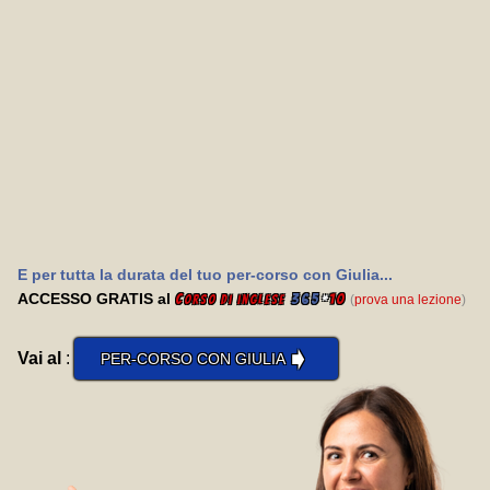
E per tutta la durata del tuo per-corso con Giulia...
ACCESSO GRATIS al
C
365
*
10
(
prova una lezione
)
orso di inglese
➧
Vai al
:
PER-CORSO CON GIULIA