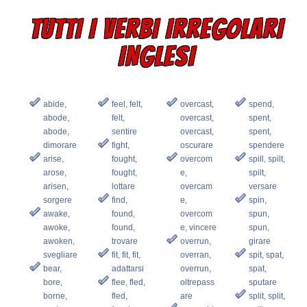
TUTTI I VERBI IRREGOLARI
INGLESI
abide,
feel, felt,
overcast,
spend,
abode,
felt,
overcast,
spent,
abode,
sentire
overcast,
spent,
dimorare
fight,
oscurare
spendere
arise,
fought,
overcom
spill, spilt,
arose,
fought,
e,
spilt,
arisen,
lottare
overcam
versare
sorgere
find,
e,
spin,
awake,
found,
overcom
spun,
awoke,
found,
e, vincere
spun,
awoken,
trovare
overrun,
girare
svegliare
fit, fit, fit,
overran,
spit, spat,
bear,
adattarsi
overrun,
spat,
bore,
flee, fled,
oltrepass
sputare
borne,
fled,
are
split, split,