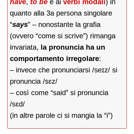
have
,
to be
e ai
verbi modali
) in
quanto alla 3a persona singolare
“
says
” – nonostante la grafia
(ovvero “come si scrive”) rimanga
invariata,
la pronuncia ha un
comportamento irregolare
:
– invece che pronunciarsi /seɪz/ si
pronuncia /sɛz/
– così come “said” si pronuncia
/sɛd/
(in altre parole ci si mangia la “i”)