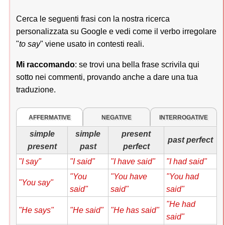
Cerca le seguenti frasi con la nostra ricerca
personalizzata su Google e vedi come il verbo irregolare
"
to say
" viene usato in contesti reali.
Mi raccomando
: se trovi una bella frase scrivila qui
sotto nei commenti, provando anche a dare una tua
traduzione.
AFFERMATIVE
NEGATIVE
INTERROGATIVE
simple
simple
present
past perfect
present
past
perfect
"I say"
"I said"
"I have said"
"I had said"
"You
"You have
"You had
"You say"
said"
said"
said"
"He had
"He says"
"He said"
"He has said"
said"