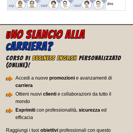
dire
say
said
said
NO SLANCIO ALLA
U
ARRIERA?
C
CORSO DI
BUSINESS ENGLISH
PERSONALIZZATO
(ONLINE)!
Accedi a nuove
promozioni
e avanzamenti di
carriera
Ottieni nuovi
clienti
e collaborazioni da tutto il
mondo
Esprimiti
con professionalità,
sicurezza
ed
efficacia
Raggiungi i tuoi
obiettivi
professionali con questo