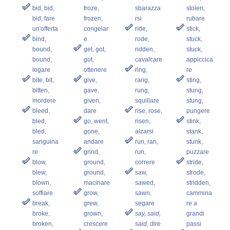
bid, bid,
froze,
sbarazza
stolen,
bid, fare
frozen,
rsi
rubare
un'offerta
congelar
ride,
stick,
bind,
e
rode,
stuck,
bound,
get, got,
ridden,
stuck,
bound,
got,
cavalcare
appiccica
legare
ottenere
ring,
re
bite, bit,
give,
rang,
sting,
bitten,
gave,
rung,
stung,
mordere
given,
squillare
stung,
bleed,
dare
rise, rose,
pungere
bled,
go, went,
risen,
stink,
bled,
gone,
alzarsi
stank,
sanguina
andare
run, ran,
stunk,
re
grind,
run,
puzzare
blow,
ground,
correre
stride,
blew,
ground,
saw,
strode,
blown,
macinare
sawed,
stridden,
soffiare
grow,
sawn,
cammina
break,
grew,
segare
re a
broke,
grown,
say, said,
grandi
broken,
crescere
said, dire
passi