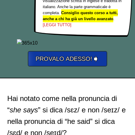
visualizzazione scritta in inglese e tradotta in
italiano. Anche la parte grammaticale è
completa.
Consiglio questo corso a tutti,
anche a chi ha già un livello avanzato
.
[LEGGI TUTTO]
➧
PROVALO ADESSO!
Hai notato come nella pronuncia di
“
she says
” si dica /sɛz/ e non /seɪz/ e
nella pronuncia di “he said” si dica
/sɛd/ e non /seɪd/?