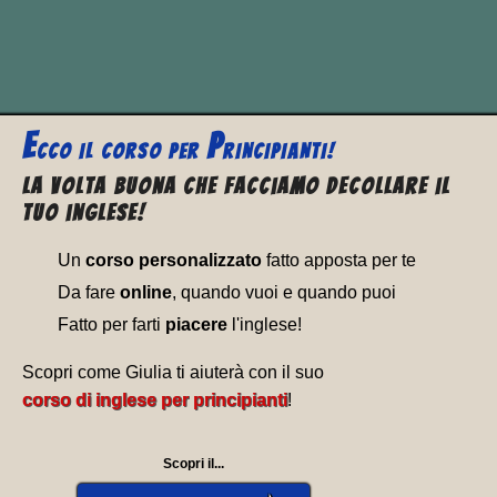
quando la polizia è passata e l’ha
beccato con le mani nel sacco.
E
P
CCO
IL CORSO PER
RINCIPIANTI!
La volta buona che facciamo decollare il
tuo inglese!
Un
corso personalizzato
fatto apposta per te
Da fare
online
, quando vuoi e quando puoi
Fatto per farti
piacere
l'inglese!
Scopri come Giulia ti aiuterà con il suo
corso di inglese per principianti
!
Scopri il...