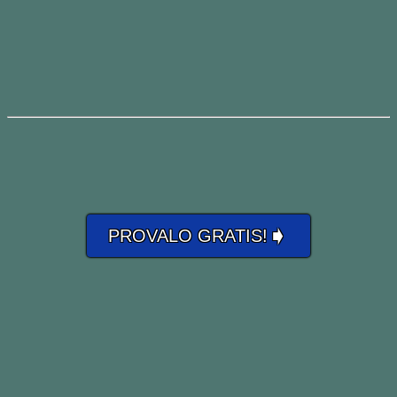
➧
PROVALO GRATIS!
L’etimologia della parola deriva dalla
frase “
to be taken with red hand
” –
ovvero “essere presi con la mano