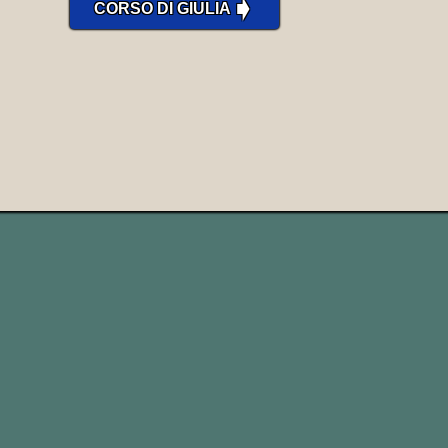
➧
CORSO DI GIULIA
Mary tried to cash a forged check at
the bank, and the teller caught her
red-handed.
Mary ha tentato di incassare un
assegno falso alla banca e il cassiere