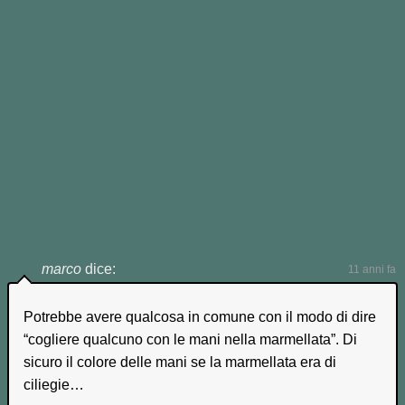
pubblicata la prima volta il
31
Dicembre 2010
- da
Jonathan
.
CI SONO 2 COMMENTI...
marco
dice:
11 anni fa
Potrebbe avere qualcosa in comune con il modo di dire
“cogliere qualcuno con le mani nella marmellata”. Di
sicuro il colore delle mani se la marmellata era di
ciliegie…