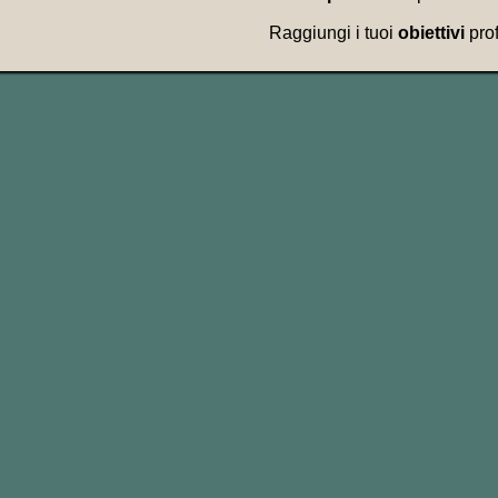
Raggiungi i tuoi
obiettivi
pro
My job as a secretary ga
the whole deparment.
Il mio lavoro di segreta
carico di tutto l’intero d
The main thing is to get
for a promotion.
La cosa più importante è
una promozione in pochi