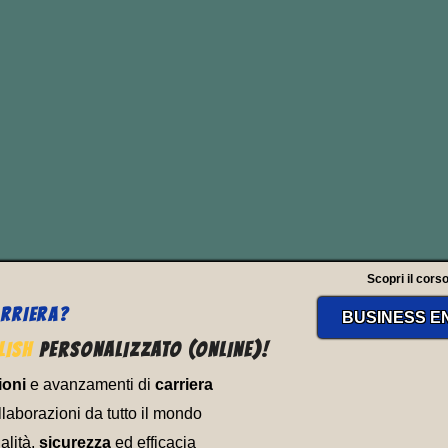
FOOT IN THE D
 “un piede nella porta” e direi che rende mo
ione viene usata nel senso di cominciare a
e figurato) in maniera discreta per poi farsi
Scopri il corso
RRIERA?
BUSINESS E
LISH
PERSONALIZZATO (ONLINE)!
ioni
e avanzamenti di
carriera
laborazioni da tutto il mondo
alità,
sicurezza
ed efficacia