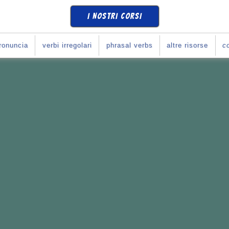
I NOSTRI CORSI
ronuncia
verbi irregolari
phrasal verbs
altre risorse
co
SE
COME SI DEVE
?
Corso con Giulia
!
e i tuoi obiettivi.
li italiani
con l'inglese.
rari che preferisci.
o con Giulia...
365
*
10
se
(
prova una lezione
)
➧
ULIA