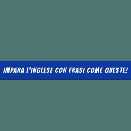
IMPARA L'INGLESE CON FRASI COME QUESTE!
k a certain way and act a certain way, and 
 get my
foot in the door
.
apparire in una certa maniera e a recitare 
a ho giocato alle loro regole per mettere il