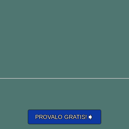
 si parla di
business
!
➧
PROVALO GRATIS!