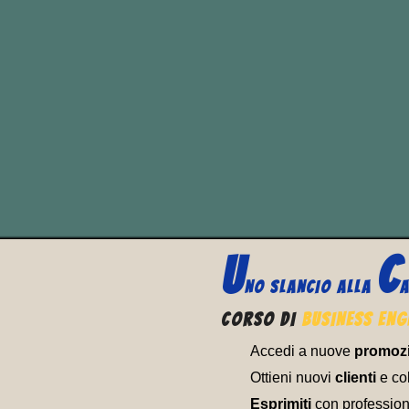
A 
La traduzione letterale è
italiano. Questa espress
(sia in senso letterale ch
U
C
NO SLANCIO ALLA
A
CORSO DI
BUSINESS ENG
Accedi a nuove
promoz
Ottieni nuovi
clienti
e col
Esprimiti
con profession