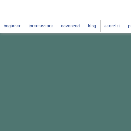
beginner
intermediate
advanced
blog
esercizi
p
VUOI IMPARARE L'INGLE
La soluzione è:
il Per-
Il Percorso fatto
su misura per te
Basato sul
le difficoltà tipiche deg
Da fare
online
nei giorni e negli o
E per tutta la durata del tuo per-cors
ACCESSO GRATIS al
C
orso di ingle
PER-CORSO CON GI
Vai al
: