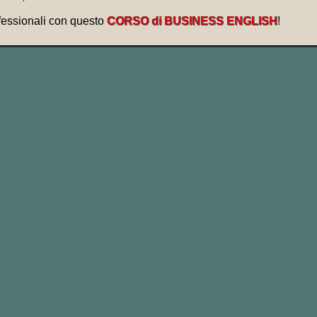
fessionali con questo
CORSO di BUSINESS ENGLISH
!
ve me a foot in the door and after 20 year
rio mi ha fatto mettere un piede nella porta
ipartimento.
 a foot in the door, then if you work hard i
 avere un piede nella porta, così poi se la
 anni.