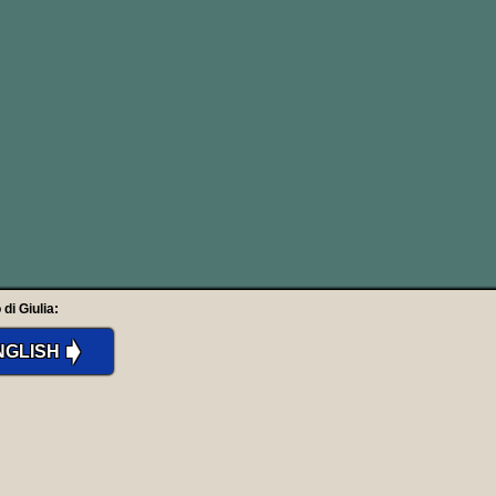
OOR
lto bene l’idea, anche in
d entrare in un luogo
 strada dall’interno.
 di Giulia:
➧
NGLISH