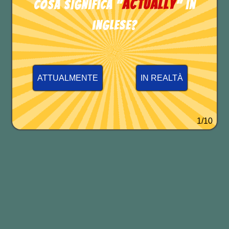
actually
Cosa significa "
" in
inglese?
ATTUALMENTE
IN REALTÀ
1/10
Altre espressioni simili:
Throw out the champagne with the
cork.
Buttare via lo champagne con il tappo