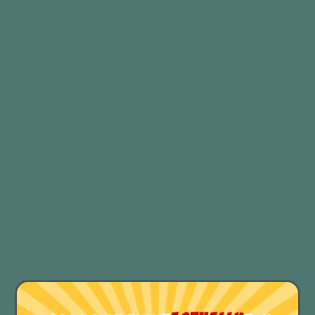
Buttare via il bambino e
TENERE l’acqua sporca.
Questa variazione identifica piuttosto
una situazione in cui uno, a volte per
eccesso di zelo, elimina ciò che è
buono, utile o essenziale e tiene il
superfluo.
TEST DI INGLESE