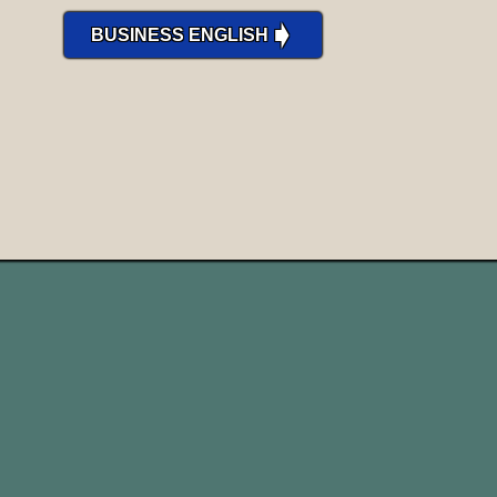
➧
BUSINESS ENGLISH
to throw the baby out with the
bathwater
buttare il bambino con l’acqua del
bagno