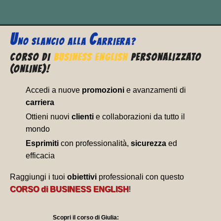
negativi.
U
C
NO SLANCIO ALLA
ARRIERA?
CORSO DI
BUSINESS ENGLISH
PERSONALIZZATO
(ONLINE)!
Accedi a nuove
promozioni
e avanzamenti di
carriera
Ottieni nuovi
clienti
e collaborazioni da tutto il
mondo
Esprimiti
con professionalità,
sicurezza
ed
efficacia
Raggiungi i tuoi
obiettivi
professionali con questo
CORSO di BUSINESS ENGLISH
!
Scopri il corso di Giulia: