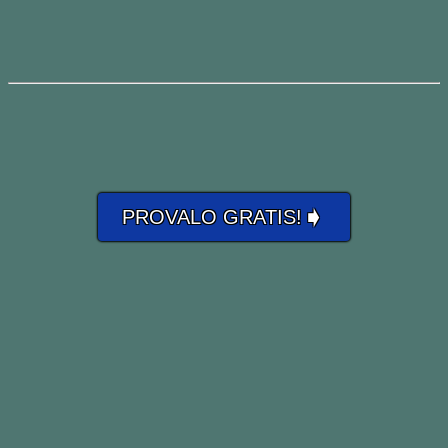
➧
PROVALO GRATIS!
Nota infatti che
throw out
è un
verbo frasale
transitivo che può
avere il complemento oggetto (in
questo caso: il bambino)