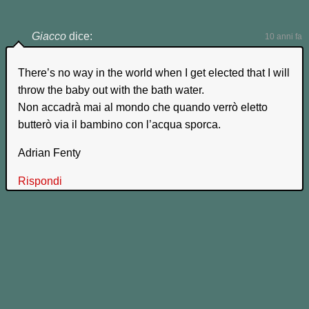
Giacco
dice:
10 anni fa
There’s no way in the world when I get elected that I will
throw the baby out with the bath water.
Non accadrà mai al mondo che quando verrò eletto
butterò via il bambino con l’acqua sporca.
Adrian Fenty
Rispondi
Lascia un commento!
Compila qui sotto tutti i campi e clicca "Invia Commento"