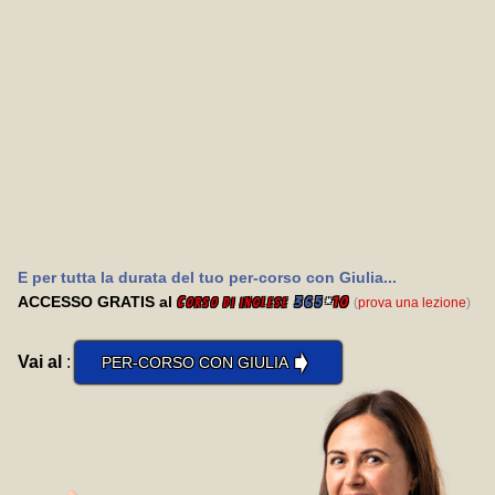
E per tutta la durata del tuo per-corso con Giulia...
ACCESSO GRATIS al
C
365
*
10
(
prova una lezione
)
orso di inglese
➧
Vai al
:
PER-CORSO CON GIULIA