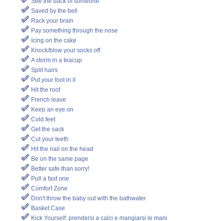
See the back of someone
Saved by the bell
Rack your brain
Pay something through the nose
Icing on the cake
Knock/blow your socks off
A storm in a teacup
Split hairs
Put your foot in it
Hit the roof
French leave
Keep an eye on
Cold feet
Get the sack
Cut your teeth
Hit the nail on the head
Be on the same page
Better safe than sorry!
Pull a fast one
Comfort Zone
Don't throw the baby out with the bathwater
Basket Case
Kick Yourself: prendersi a calci e mangiarsi le mani