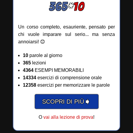
365
*
10
Un corso completo, esauriente, pensato per
chi vuole imparare sul serio... ma senza
annoiarsi! 😊
10
parole al giorno
365
lezioni
4364
ESEMPI MEMORABILI
14334
esercizi di comprensione orale
12358
esercizi per memorizzare le parole
➧
SCOPRI DI PIÙ
O
vai alla lezione di prova
!