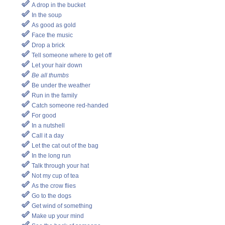
A drop in the bucket
In the soup
As good as gold
Face the music
Drop a brick
Tell someone where to get off
Let your hair down
Be all thumbs
Be under the weather
Run in the family
Catch someone red-handed
For good
In a nutshell
Call it a day
Let the cat out of the bag
In the long run
Talk through your hat
Not my cup of tea
As the crow flies
Go to the dogs
Get wind of something
Make up your mind