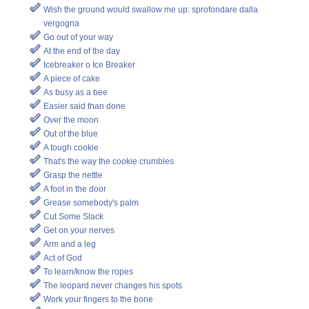
Wish the ground would swallow me up: sprofondare dalla
vergogna
Go out of your way
At the end of the day
Icebreaker o Ice Breaker
A piece of cake
As busy as a bee
Easier said than done
Over the moon
Out of the blue
A tough cookie
That's the way the cookie crumbles
Grasp the nettle
A foot in the door
Grease somebody's palm
Cut Some Slack
Get on your nerves
Arm and a leg
Act of God
To learn/know the ropes
The leopard never changes his spots
Work your fingers to the bone